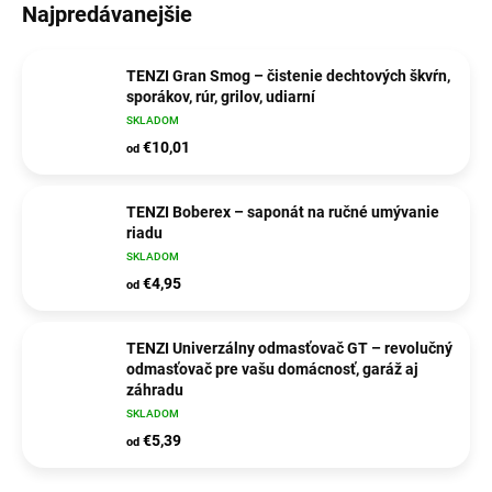
Najpredávanejšie
TENZI Gran Smog – čistenie dechtových škvŕn,
sporákov, rúr, grilov, udiarní
SKLADOM
€10,01
od
TENZI Boberex – saponát na ručné umývanie
riadu
SKLADOM
€4,95
od
TENZI Univerzálny odmasťovač GT – revolučný
odmasťovač pre vašu domácnosť, garáž aj
záhradu
SKLADOM
€5,39
od