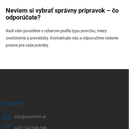
Neviem si vybrať správny prípravok – čo
odporúčate?
Radi vám poradíme s výberom podľa typu povrchu, miery
znečistenia a prevádzky. Kontaktujte nás a odporučíme riešenie
presne pre vaše potreby.
Z
á
p
ä
t
i
KONTAKT
e
info
@
prochem.sk
+421 947 946 546