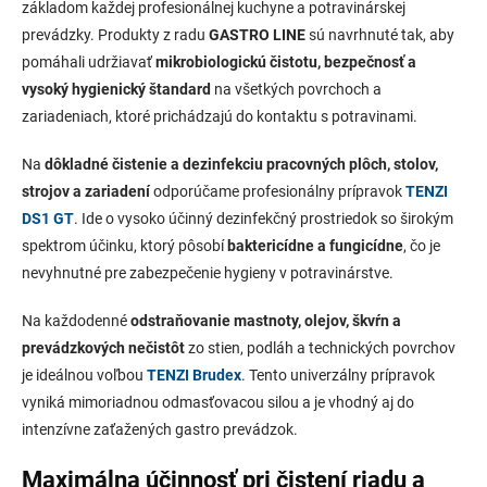
v
základom každej profesionálnej kuchyne a potravinárskej
i
k
prevádzky. Produkty z radu
GASTRO LINE
sú navrhnuté tak, aby
e
y
pomáhali udržiavať
mikrobiologickú čistotu, bezpečnosť a
v
ý
vysoký hygienický štandard
na všetkých povrchoch a
p
zariadeniach, ktoré prichádzajú do kontaktu s potravinami.
i
s
Na
dôkladné čistenie a dezinfekciu pracovných plôch, stolov,
u
strojov a zariadení
odporúčame profesionálny prípravok
TENZI
DS1 GT
. Ide o vysoko účinný dezinfekčný prostriedok so širokým
spektrom účinku, ktorý pôsobí
baktericídne a fungicídne
, čo je
nevyhnutné pre zabezpečenie hygieny v potravinárstve.
Na každodenné
odstraňovanie mastnoty, olejov, škvŕn a
prevádzkových nečistôt
zo stien, podláh a technických povrchov
je ideálnou voľbou
TENZI Brudex
. Tento univerzálny prípravok
vyniká mimoriadnou odmasťovacou silou a je vhodný aj do
intenzívne zaťažených gastro prevádzok.
Maximálna účinnosť pri čistení riadu a