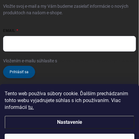
Vložte svoj e-mail a my Vám budeme zasielať informácie o nových
produktoch na našom e-shope.
EMAIL
Vložením e-mailu súhlasíte s
podmienkami ochrany osobných údajov
Prihlásiť sa
Tento web používa súbory cookie. Ďalším prechádzaním
tohto webu vyjadrujete súhlas s ich používaním. Viac
informácií
tu.
Nastavenie
Copyright 2026
ProChem.sk - Oficiálny predajca značky TENZI
. Všetky