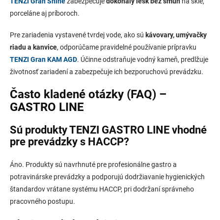
TENZI Gran Shine
zabezpečuje
dokonalý lesk bez šmúh
na skle,
porceláne aj príboroch.
Pre zariadenia vystavené tvrdej vode, ako sú
kávovary, umývačky
riadu a kanvice
, odporúčame pravidelné používanie prípravku
TENZI Gran KAM AGD
. Účinne odstraňuje vodný kameň, predlžuje
životnosť zariadení a zabezpečuje ich bezporuchovú prevádzku.
Často kladené otázky (FAQ) –
GASTRO LINE
Sú produkty TENZI GASTRO LINE vhodné
pre prevádzky s HACCP?
Áno. Produkty sú navrhnuté pre profesionálne gastro a
potravinárske prevádzky a podporujú dodržiavanie hygienických
štandardov vrátane systému HACCP, pri dodržaní správneho
pracovného postupu.