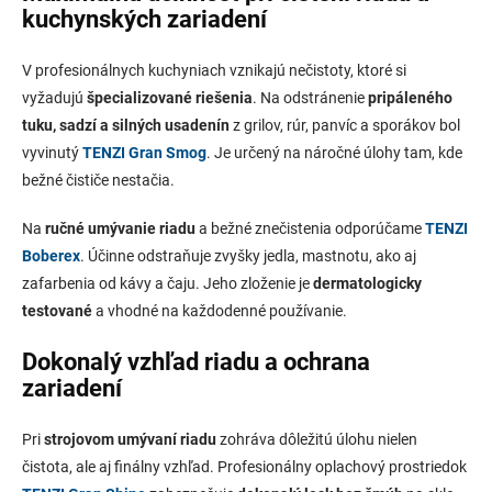
kuchynských zariadení
V profesionálnych kuchyniach vznikajú nečistoty, ktoré si
vyžadujú
špecializované riešenia
. Na odstránenie
pripáleného
tuku, sadzí a silných usadenín
z grilov, rúr, panvíc a sporákov bol
vyvinutý
TENZI Gran Smog
. Je určený na náročné úlohy tam, kde
bežné čističe nestačia.
Na
ručné umývanie riadu
a bežné znečistenia odporúčame
TENZI
Boberex
. Účinne odstraňuje zvyšky jedla, mastnotu, ako aj
zafarbenia od kávy a čaju. Jeho zloženie je
dermatologicky
testované
a vhodné na každodenné používanie.
Dokonalý vzhľad riadu a ochrana
zariadení
Pri
strojovom umývaní riadu
zohráva dôležitú úlohu nielen
čistota, ale aj finálny vzhľad. Profesionálny oplachový prostriedok