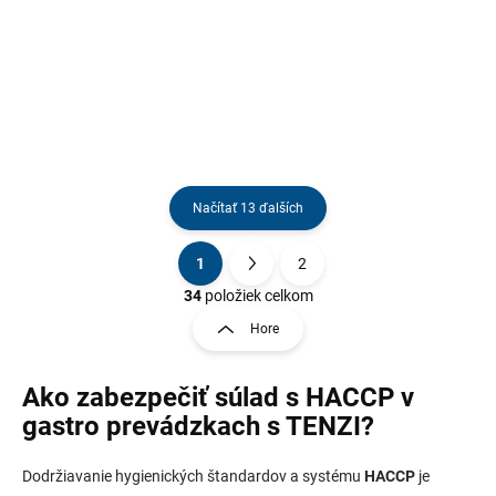
citrusovou vôňou. Perfektne
umýva a leští riad v
gastronomických a
priemyselných umývačkách.
Na báze kyseliny citrónovej.
Ľahko odstraňuje šmuhy a...
Načítať 13 ďalších
1
2
O
S
v
t
34
položiek celkom
l
r
Hore
á
á
d
n
a
Ako zabezpečiť súlad s HACCP v
k
c
o
i
gastro prevádzkach s TENZI?
e
v
p
a
Dodržiavanie hygienických štandardov a systému
HACCP
je
r
n