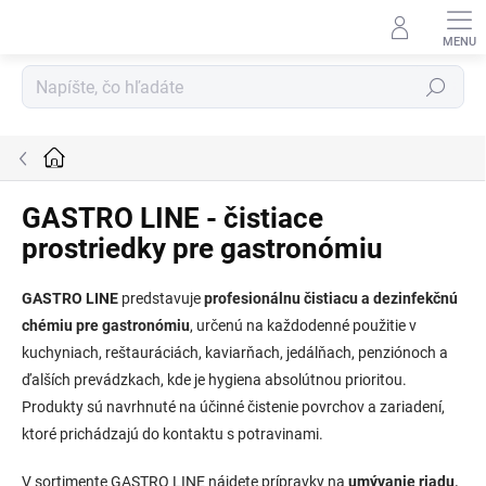
Prejsť
na
obsah
Hľadať
Domov
GASTRO LINE - čistiace
prostriedky pre gastronómiu
GASTRO LINE
predstavuje
profesionálnu čistiacu a dezinfekčnú
chémiu pre gastronómiu
, určenú na každodenné použitie v
kuchyniach, reštauráciách, kaviarňach, jedálňach, penziónoch a
ďalších prevádzkach, kde je hygiena absolútnou prioritou.
Produkty sú navrhnuté na účinné čistenie povrchov a zariadení,
ktoré prichádzajú do kontaktu s potravinami.
V sortimente GASTRO LINE nájdete prípravky na
umývanie riadu,