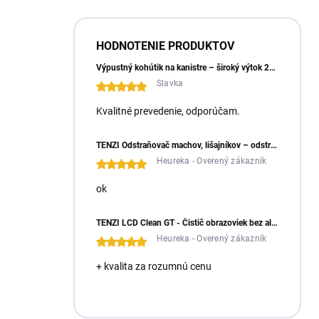
HODNOTENIE PRODUKTOV
Výpustný kohútik na kanistre – široký výtok 23 mm
Slavka
Kvalitné prevedenie, odporúčam.
TENZI Odstraňovač machov, lišajníkov – odstraňuje machy a lišajníky zo zámkovej dlažby
Heureka - Overený zákazník
ok
TENZI LCD Clean GT - Čistič obrazoviek bez alkoholu
Heureka - Overený zákazník
+ kvalita za rozumnú cenu