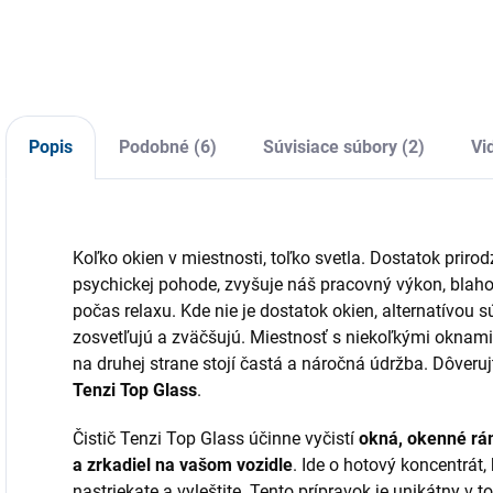
vyrobená dánskym
č
ocele a prírodnej
výrobcom
p
gumy od výrobcu
pomocou
l
Filmop. Zopár
technológie
o
ťahov a vidíte na
mikrovlákien,
o
celý svet.
pozostáva zo
a
Popis
Podobné (6)
Súvisiace súbory (2)
Vi
zmesi veľmi
p
jemných
s
polyesterových (70
%) a
Koľko okien v miestnosti, toľko svetla. Dostatok priro
polyamidových (30
psychickej pohode, zvyšuje náš pracovný výkon, blah
%)...
počas relaxu. Kde nie je dostatok okien, alternatívou s
zosvetľujú a zväčšujú. Miestnosť s niekoľkými oknami
na druhej strane stojí častá a náročná údržba. Dôveru
Tenzi Top Glass
.
Čistič Tenzi Top Glass účinne vyčistí
okná, okenné rá
a zrkadiel na vašom vozidle
. Ide o hotový koncentrát
nastriekate a vyleštite. Tento prípravok je unikátny v 