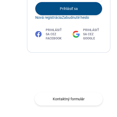
Prihlásiť sa
Nová registrácia
Zabudnuté heslo
PRIHLÁSIŤ
PRIHLÁSIŤ
SA CEZ
SA CEZ
FACEBOOK
GOOGLE
Máte otázku?
Obráťte sa na nás.
Kontaktný formulár