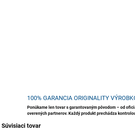
ktor
bezc
šmuh
lešt
výni
pri 
domá
DETA
U
100% GARANCIA ORIGINALITY VÝROBK
Ponúkame len tovar s garantovaným pôvodom – od oficiá
overených partnerov. Každý produkt prechádza kontrolou,
Súvisiaci tovar