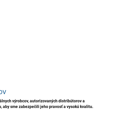
ý zaručuje dokonalú priehľadnosť a zanecháva povrchy
hybne čisté. Vďaka pokročilej formulácii nezanecháva
y a dodáva sklám vzhľad novoty. Produkt osviežuje a
í čistené povrchy, pričom zanecháva príjemnú vôňu. Jeho
močná účinnosť robí z neho neoceniteľného pomocníka
pravidelnej starostlivosti o sklenené povrchy v každej
cnosti a kancelárii.
ILNÉ INFORMÁCIE
OPÝTAŤ SA
STRÁŽIŤ
ložiť
OV
lnych výrobcov, autorizovaných distribútorov a
 aby sme zabezpečili jeho pravosť a vysokú kvalitu.