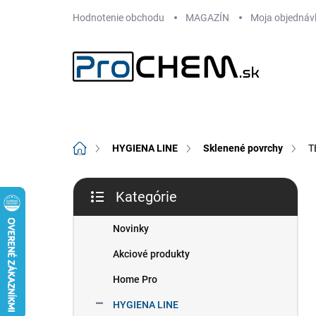
Prejsť
Hodnotenie obchodu
MAGAZÍN
Moja objednáv
na
obsah
Domov
HYGIENA LINE
Sklenené povrchy
T
B
Kategórie
o
Preskočiť
č
kategórie
n
Novinky
ý
Akciové produkty
p
a
Home Pro
n
HYGIENA LINE
e