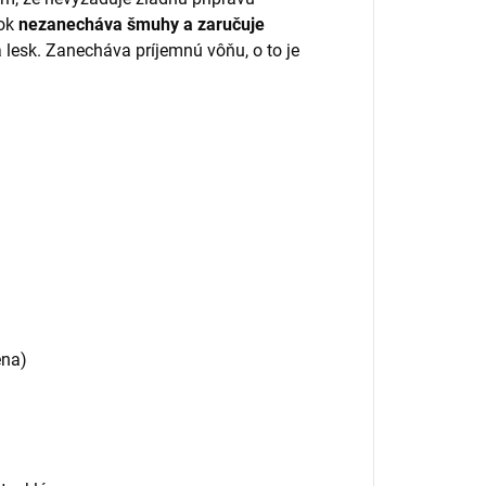
vok
nezanecháva šmuhy a zaručuje
 lesk. Zanecháva príjemnú vôňu, o to je
ena)