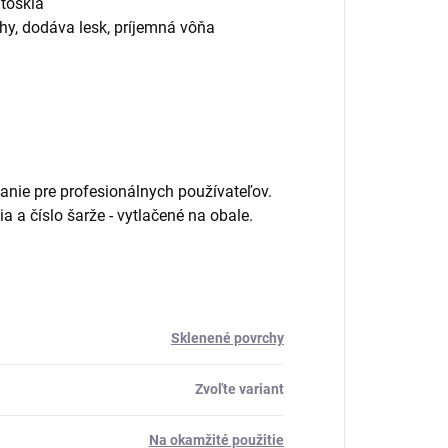
utosklá
hy, dodáva lesk, príjemná vôňa
anie pre profesionálnych používateľov.
a číslo šarže - vytlačené na obale.
Sklenené povrchy
Zvoľte variant
Na okamžité použitie