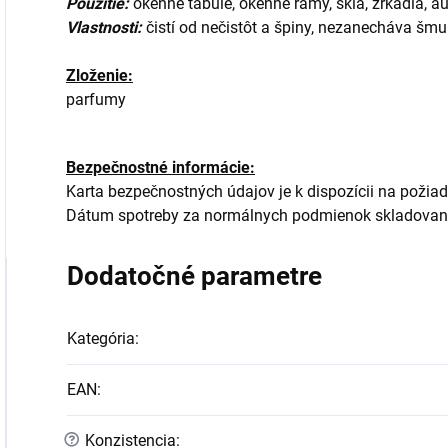
Použitie:
okenné tabule, okenné rámy, sklá, zrkadlá, a
Vlastnosti:
čistí od nečistôt a špiny, nezanecháva šmu
Zloženie:
parfumy
Bezpečnostné informácie:
Karta bezpečnostných údajov je k dispozícii na požiad
Dátum spotreby za normálnych podmienok skladovania 
Dodatočné parametre
Kategória
:
EAN
:
?
Konzistencia
: