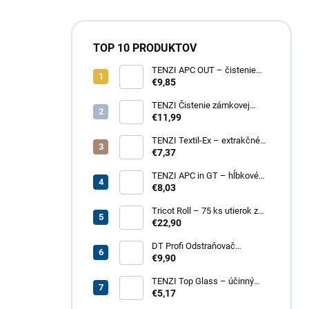
TOP 10 PRODUKTOV
TENZI APC OUT – čistenie
fasád a striech
€9,85
TENZI Čistenie zámkovej
dlažby 1 – na silné
€11,99
znečistenie dlažobných
kociek
TENZI Textil-Ex – extrakčné
tepovanie kobercov a
€7,37
čalúneného nábytku
TENZI APC in GT – hĺbkové
čistenie povrchov, plastov,
€8,03
kože, textílií
Tricot Roll – 75 ks utierok z
mikrovlákna v rolke
€22,90
DT Profi Odstraňovač
vápenných výkvetov - účinné
€9,90
čistenie betónových povrchov
TENZI Top Glass – účinný
prípravok na čistenie skiel a
€5,17
zrkadiel