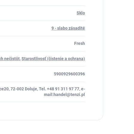
Sklo
9 - slabo zásadité
Fresh
ch nečistôt
,
Starostlivosť (čistenie a ochrana)
5900929600396
e20, 72-002 Doluje, Tel. +48 91 311 97 77, e-
mail:handel@tenzi.pl