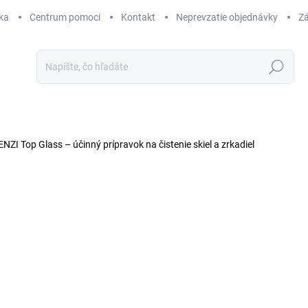
ka
Centrum pomoci
Kontakt
Neprevzatie objednávky
Zá
Hľadať
ENZI Top Glass – účinný prípravok na čistenie skiel a zrkadiel
9 hodnotení
Podrobnosti hodnotenia
ZNAČKA:
TENZI
TIP
o
od
Jedn
cena
ZVO