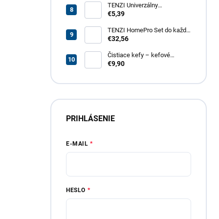
TENZI Univerzálny
odmasťovač GT – revolučný
€5,39
odmasťovač pre vašu
domácnosť, garáž aj záhradu
TENZI HomePro Set do každej
domácnosti
€32,56
Čistiace kefy – kefové
nadstavce do vŕtačky, 4 dielna
€9,90
sada
PRIHLÁSENIE
E-MAIL
HESLO