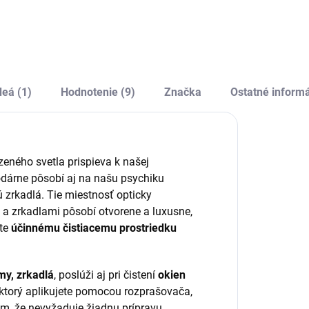
istého nitrilu, bez
vyrobená dánskym
údru a prídavných
výrobcom
átok, čo zaručuje
pomocou pokročilej
dolnosť, citlivosť a
technológie
chranu pred
mikrovlákien. Je
lergiami. Vhodné
zložená zo zmesi
deá (1)
Hodnotenie (9)
Značka
Ostatné inform
re široké
veľmi tenkých
pektrum...
polyesterových (70
%) a...
dzeného svetla prispieva k našej
odárne pôsobí aj na našu psychiku
ú zrkadlá. Tie miestnosť opticky
 a zrkadlami pôsobí otvorene a luxusne,
jte
účinnému čistiacemu prostriedku
my, zrkadlá
, poslúži aj pri čistení
okien
, ktorý aplikujete pomocou rozprašovača,
tom, že nevyžaduje žiadnu prípravu