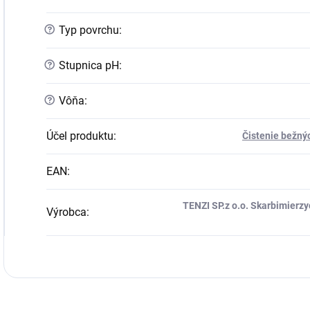
?
Typ povrchu
:
?
Stupnica pH
:
?
Vôňa
:
Účel produktu
:
Čistenie bežný
EAN
:
TENZI SP.z o.o. Skarbimierzyc
Výrobca
: