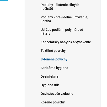
l
Podlahy - čistenie silných
nečistôt
Podlahy - pravidelné umývanie,
údržba
Údržba podláh - polymérové ​​
nátery
Kancelársky nábytok a vybavenie
Textilné povrchy
Sklenené povrchy
Sanitárna hygiena
Dezinfekcia
Hygiena rúk
Osviežovače vzduchu
Kožené povrchy