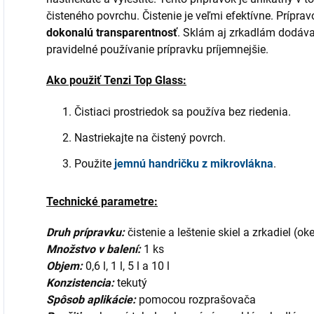
čisteného povrchu. Čistenie je veľmi efektívne. Prípra
dokonalú transparentnosť
. Sklám aj zrkadlám dodáva
pravidelné používanie prípravku príjemnejšie.
Ako použiť Tenzi Top Glass:
Čistiaci prostriedok sa používa bez riedenia.
Nastriekajte na čistený povrch.
Použite
jemnú handričku z mikrovlákna
.
Technické parametre:
Druh prípravku:
čistenie a leštenie skiel a zrkadiel (ok
Množstvo v balení:
1 ks
Objem:
0,6 l, 1 l, 5 l a 10 l
Konzistencia:
tekutý
Spôsob aplikácie:
pomocou rozprašovača