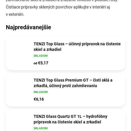
Čistiace prípravky sklených povrchov aplikujte v interiéri aj
v exteriéri.
Najpredávanejšie
TENZI Top Glass – účinný prípravok na čistenie
skiel a zrkadiel
SKLADOM
€5,17
od
TENZI Top Glass Premium GT – čistí sklá a
zrkadlá, účinný proti zahmlievaniu
SKLADOM
€6,16
TENZI Glass Quartz GT 1L – hydrofóbny
prípravok na čistenie skiel a zrkadiel
SKLADOM