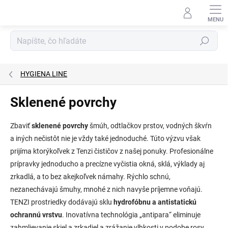
Prejsť
na
obsah
Hľadať
HYGIENA LINE
Sklenené povrchy
Zbaviť
sklenené povrchy
šmúh, odtlačkov prstov, vodných škvŕn
a iných nečistôt nie je vždy také jednoduché. Túto výzvu však
prijíma ktorýkoľvek z Tenzi čističov z našej ponuky. Profesionálne
prípravky jednoducho a precízne vyčistia okná, sklá, výklady aj
zrkadlá, a to bez akejkoľvek námahy. Rýchlo schnú,
nezanechávajú šmuhy, mnohé z nich navyše príjemne voňajú.
TENZI prostriedky dodávajú sklu
hydrofóbnu a antistatickú
ochrannú vrstvu
. Inovatívna technológia „antipara“ eliminuje
zahmlievanie skiel a zrkadiel a zrážanie vlhkosti v podobe rosy.