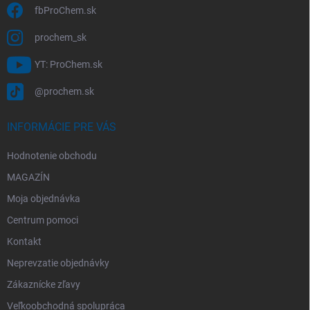
i
fbProChem.sk
s
u
prochem_sk
YT: ProChem.sk
@prochem.sk
INFORMÁCIE PRE VÁS
Hodnotenie obchodu
MAGAZÍN
Moja objednávka
Centrum pomoci
Kontakt
Neprevzatie objednávky
Zákaznícke zľavy
Veľkoobchodná spolupráca