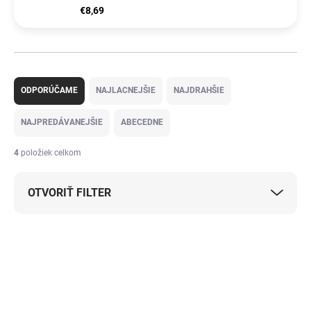
€8,69
R
a
ODPORÚČAME
NAJLACNEJŠIE
NAJDRAHŠIE
d
e
NAJPREDÁVANEJŠIE
ABECEDNE
n
i
4
položiek celkom
e
p
OTVORIŤ FILTER
r
o
d
V
u
ý
TIP
k
p
t
i
o
s
v
p