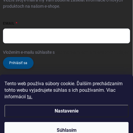
Vložte svoj e-mail a my Vám budeme zasielať informácie o nových
produktoch na našom e-shope.
EMAIL
Vložením e-mailu súhlasíte s
podmienkami ochrany osobných údajov
Prihlásiť sa
Tento web používa súbory cookie. Ďalším prechádzaním
tohto webu vyjadrujete súhlas s ich používaním. Viac
informácií
tu.
Nastavenie
Copyright 2026
ProChem.sk - Oficiálny predajca značky TENZI
. Všetky
práva vyhradené.
Zaregistrujte sa a nakupujte ešte výhodnejšie!
Čím
Súhlasím