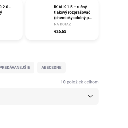
 2.0 -
iK ALK 1.5 – ručný
vý
tlakový rozprašovač
(chemicky odolný pre
alkalické roztoky, 1,5
NA DOTAZ
L)
€26,65
PREDÁVANEJŠIE
ABECEDNE
10
položiek celkom