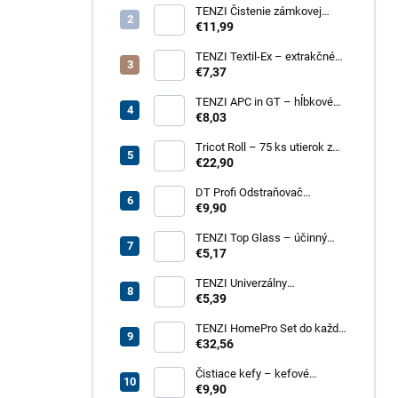
TENZI Čistenie zámkovej
dlažby 1 – na silné
€11,99
znečistenie dlažobných
kociek
TENZI Textil-Ex – extrakčné
tepovanie kobercov a
€7,37
čalúneného nábytku
TENZI APC in GT – hĺbkové
čistenie povrchov, plastov,
€8,03
kože, textílií
Tricot Roll – 75 ks utierok z
mikrovlákna v rolke
€22,90
DT Profi Odstraňovač
vápenných výkvetov - účinné
€9,90
čistenie betónových povrchov
TENZI Top Glass – účinný
prípravok na čistenie skiel a
€5,17
zrkadiel
TENZI Univerzálny
odmasťovač GT – revolučný
€5,39
odmasťovač pre vašu
domácnosť, garáž aj záhradu
TENZI HomePro Set do každej
domácnosti
€32,56
Čistiace kefy – kefové
nadstavce do vŕtačky, 4 dielna
€9,90