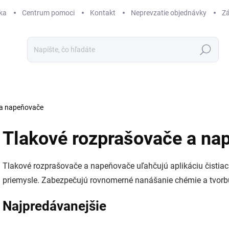
ka
Centrum pomoci
Kontakt
Neprevzatie objednávky
Zá
Hľadať
 a napeňovače
Tlakové rozprašovače a na
Tlakové rozprašovače a napeňovače uľahčujú aplikáciu čistiaci
priemysle. Zabezpečujú rovnomerné nanášanie chémie a tvorbu a
Najpredávanejšie