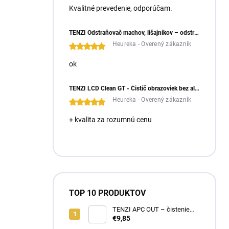
Kvalitné prevedenie, odporúčam.
TENZI Odstraňovač machov, lišajníkov – odstraňuje machy a lišajníky zo zámkovej dlažby
Heureka - Overený zákazník
ok
TENZI LCD Clean GT - Čistič obrazoviek bez alkoholu
Heureka - Overený zákazník
+ kvalita za rozumnú cenu
TOP 10 PRODUKTOV
TENZI APC OUT – čistenie
fasád a striech
€9,85