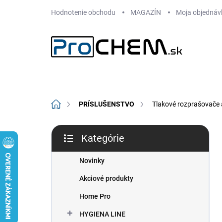
Prejsť
Hodnotenie obchodu
MAGAZÍN
Moja objednáv
na
obsah
Domov
PRÍSLUŠENSTVO
Tlakové rozprašovače
B
Kategórie
o
Preskočiť
č
kategórie
n
Novinky
ý
Akciové produkty
p
a
Home Pro
n
HYGIENA LINE
e