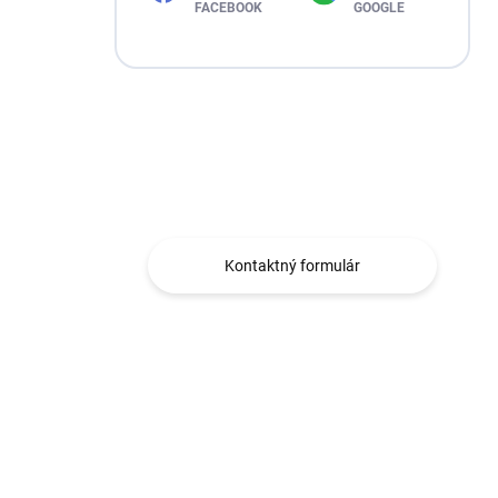
FACEBOOK
GOOGLE
Máte otázku?
Obráťte sa na nás.
Kontaktný formulár