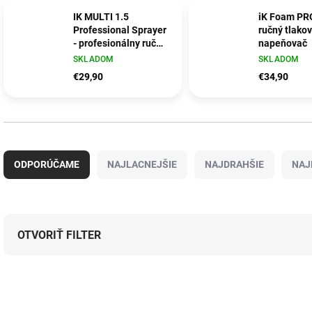
IK MULTI 1.5
iK Foam PRO
Professional Sprayer
ručný tlako
- profesionálny ručný
napeňovač
tlakový postrekovač
SKLADOM
SKLADOM
€29,90
€34,90
R
a
ODPORÚČAME
NAJLACNEJŠIE
NAJDRAHŠIE
NAJ
d
e
n
i
e
OTVORIŤ FILTER
p
r
V
o
ý
NOVINKA
d
p