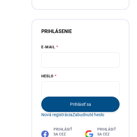
sada
PRIHLÁSENIE
E-MAIL
HESLO
Prihlásiť sa
Nová registrácia
Zabudnuté heslo
PRIHLÁSIŤ
PRIHLÁSIŤ
SA CEZ
SA CEZ