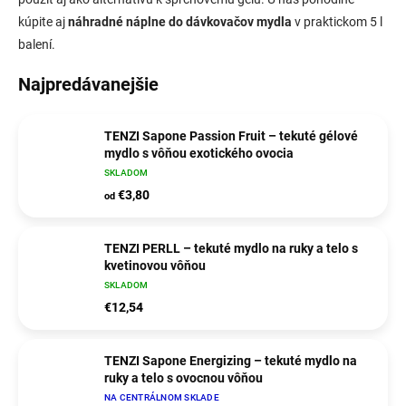
kúpite aj
náhradné náplne do dávkovačov mydla
v praktickom 5 l
balení.
Najpredávanejšie
TENZI Sapone Passion Fruit – tekuté gélové
mydlo s vôňou exotického ovocia
SKLADOM
€3,80
od
TENZI PERLL – tekuté mydlo na ruky a telo s
kvetinovou vôňou
SKLADOM
€12,54
TENZI Sapone Energizing – tekuté mydlo na
ruky a telo s ovocnou vôňou
NA CENTRÁLNOM SKLADE