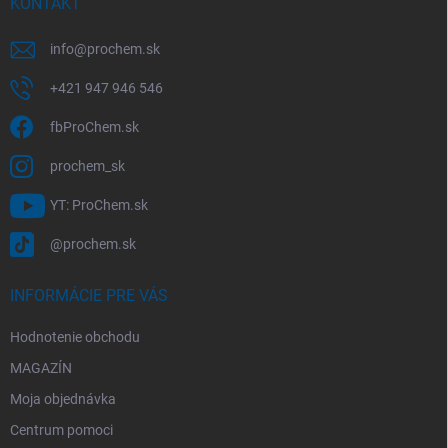
i
KONTAKT
v
e
k
y
info
@
prochem.sk
v
ý
+421 947 946 546
p
i
fbProChem.sk
s
u
prochem_sk
YT: ProChem.sk
@prochem.sk
INFORMÁCIE PRE VÁS
Hodnotenie obchodu
MAGAZÍN
Moja objednávka
Centrum pomoci