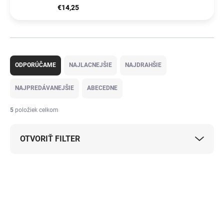
€14,25
R
a
ODPORÚČAME
NAJLACNEJŠIE
NAJDRAHŠIE
d
e
NAJPREDÁVANEJŠIE
ABECEDNE
n
i
5
položiek celkom
e
p
OTVORIŤ FILTER
r
o
d
V
u
ý
k
p
t
i
o
s
v
p