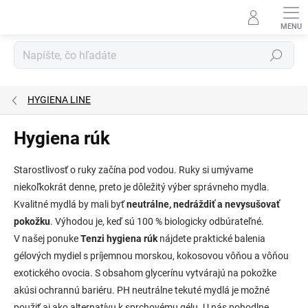
Prejsť
na
obsah
Hľadať
HYGIENA LINE
Hygiena rúk
Starostlivosť o ruky začína pod vodou. Ruky si umývame
niekoľkokrát denne, preto je dôležitý výber správneho mydla.
Kvalitné mydlá by mali byť
neutrálne, nedráždiť a nevysušovať
pokožku
. Výhodou je, keď sú 100 % biologicky odbúrateľné.
V našej ponuke
Tenzi hygiena rúk
nájdete praktické balenia
gélových mydiel s príjemnou morskou, kokosovou vôňou a vôňou
exotického ovocia. S obsahom glycerínu vytvárajú na pokožke
akúsi ochrannú bariéru. PH neutrálne tekuté mydlá je možné
použiť aj ako alternatívu k sprchovému gélu. U nás pohodlne