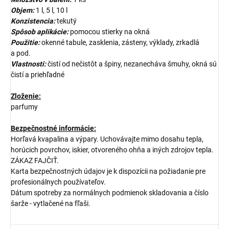
Objem:
1 l, 5 l, 10 l
Konzistencia:
tekutý
Spôsob aplikácie:
pomocou stierky na okná
Použitie:
okenné tabule, zasklenia, zásteny, výklady, zrkadlá
a pod.
Vlastnosti:
čistí od nečistôt a špiny, nezanecháva šmuhy, okná sú
čistí a priehľadné
Zloženie:
parfumy
Bezpečnostné informácie:
Horľavá kvapalina a výpary. Uchovávajte mimo dosahu tepla,
horúcich povrchov, iskier, otvoreného ohňa a iných zdrojov tepla.
ZÁKAZ FAJČIŤ.
Karta bezpečnostných údajov je k dispozícii na požiadanie pre
profesionálnych používateľov.
Dátum spotreby za normálnych podmienok skladovania a číslo
šarže - vytlačené na fľaši.