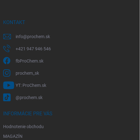
p
ä
t
i
KONTAKT
e
info
@
prochem.sk
+421 947 946 546
fbProChem.sk
prochem_sk
YT: ProChem.sk
@prochem.sk
INFORMÁCIE PRE VÁS
Hodnotenie obchodu
MAGAZÍN