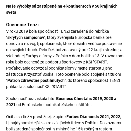
Naše výrobky sú zastúpené na 4 kontinentoch v 50 krajinách
sveta.
Ocenenie Tenzi
V roku 2019 bola spoločnosť TENZI zaradená do rebríčka
"
skrytých šampiónov
", ktorý zverejnila Európska banka pre
obnovu a rozvoj, tj spoločností, ktoré dosiahli vedúce postavenie
na svojich trhoch. Rebríček bol zostavený pre 22 krajín strednej a
východnej Európy a firmy z Poľska v ňom boli iba 13. V rovnakom
roku bolo ocenené za podporu športovcov z KSI "ŠTART".
Poďakovanie odovzdal podnikateľom v mene starostu jeho
zástupca Krzysztof Soska. Toto ocenenie bolo spojené s titulom
"
Patron zdravotne postihnutých
", do ktorého spoločnosť TENZI
prihlásila spoločnosť KSI "START".
Spoločnosť tiež získala titul
Business Cheetahs 2019, 2020 a
2021
od Európskeho podnikateľského inštitútu.
Ocitla sa tiež v prestížnej skupine
Forbes Diamonds 2021, 2022
,
tj. najdynamickejšie sa rozvíjajúcich firiem v Poľsku. Do zoznamu
boli zaradené spoločnosti s minimálne 15% ročným rastom