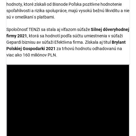
hodnoty, ktoré získali od Bisnode Poľska pozitívne hodnotenie
spoľahlivosti a rizika spolupráce, majú vysokú bežnú likviditu a nie
sú v omeškaní s platbami.
Spoločnosť TENZI sa stala aj víťazom súťaže
Silnej dôveryhodnej
firmy 2021
, ktorá sa hodnotí podľa súčtu umiestnenia v súťaži
Gepardi biznisu av súťaži Efektívna firma. Získala aj titul
Brylant
Polskiej Gospodarki 2021
za trhovú hodnotu odhadovanú na
viac ako 160 miliónov PLN.