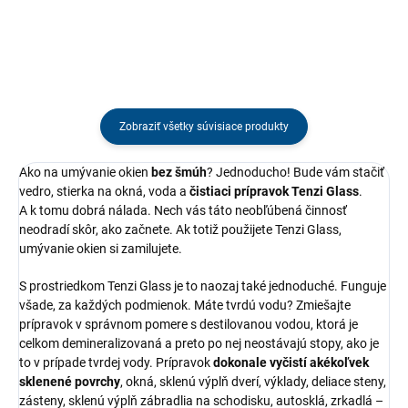
Zobraziť všetky súvisiace produkty
Ako na umývanie okien
bez šmúh
? Jednoducho! Bude vám stačiť
vedro, stierka na okná, voda a
čistiaci prípravok Tenzi Glass
.
A k tomu dobrá nálada. Nech vás táto neobľúbená činnosť
neodradí skôr, ako začnete. Ak totiž použijete Tenzi Glass,
umývanie okien si zamilujete.
S prostriedkom Tenzi Glass je to naozaj také jednoduché. Funguje
všade, za každých podmienok. Máte tvrdú vodu? Zmiešajte
prípravok v správnom pomere s destilovanou vodou, ktorá je
celkom demineralizovaná a preto po nej neostávajú stopy, ako je
to v prípade tvrdej vody. Prípravok
dokonale vyčistí akékoľvek
sklenené povrchy
, okná, sklenú výplň dverí, výklady, deliace steny,
zásteny, sklenú výplň zábradlia na schodisku, autosklá, zrkadlá –