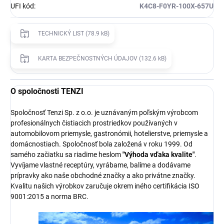
UFI kód
:
K4C8-F0YR-100X-657U
TECHNICKÝ LIST (78.9 kB)
KARTA BEZPEČNOSTNÝCH ÚDAJOV (132.6 kB)
O spoločnosti TENZI
Spoločnosť Tenzi Sp. z o.o. je uznávaným poľským výrobcom
profesionálnych čistiacich prostriedkov používaných v
automobilovom priemysle, gastronómii, hotelierstve, priemysle a
domácnostiach. Spoločnosť bola založená v roku 1999. Od
samého začiatku sa riadime heslom
"Výhoda vďaka kvalite"
.
Vyvíjame vlastné receptúry, vyrábame, balíme a dodávame
prípravky ako naše obchodné značky a ako privátne značky.
Kvalitu našich výrobkov zaručuje okrem iného certifikácia ISO
9001:2015 a norma BRC.