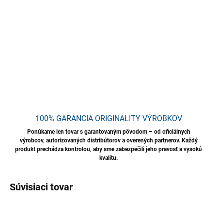
krásnu priehľadnosť a lesk. Chráni povrch pred opätovným
usadzovaním nečistôt. Ideálny na hĺbkové aj bežné čistenie.
DETAILNÉ INFORMÁCIE
OPÝTAŤ SA
STRÁŽIŤ
Uložiť
100% GARANCIA ORIGINALITY VÝROBKOV
Ponúkame len tovar s garantovaným pôvodom – od oficiálnych
výrobcov, autorizovaných distribútorov a overených partnerov. Každý
produkt prechádza kontrolou, aby sme zabezpečili jeho pravosť a vysokú
kvalitu.
Súvisiaci tovar
NOVINKA
TIP