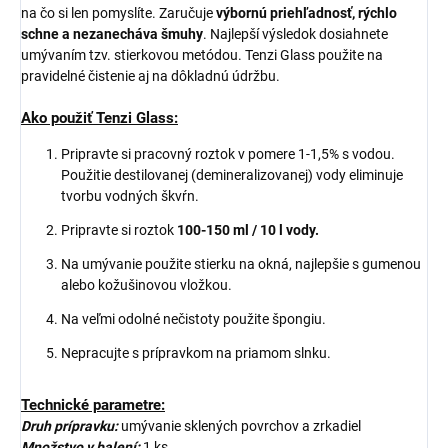
na čo si len pomyslíte. Zaručuje
výbornú priehľadnosť, rýchlo
schne a nezanecháva šmuhy
. Najlepší výsledok dosiahnete
umývaním tzv. stierkovou metódou. Tenzi Glass použite na
pravidelné čistenie aj na dôkladnú údržbu.
Ako použiť Tenzi Glass:
Pripravte si pracovný roztok v pomere 1-1,5% s vodou.
Použitie destilovanej (demineralizovanej) vody eliminuje
tvorbu vodných škvŕn.
Pripravte si roztok
100-150 ml / 10 l vody.
Na umývanie použite stierku na okná, najlepšie s gumenou
alebo kožušinovou vložkou.
Na veľmi odolné nečistoty použite špongiu.
Nepracujte s prípravkom na priamom slnku.
Technické parametre:
Druh prípravku:
umývanie sklených povrchov a zrkadiel
Množstvo v balení:
1 ks