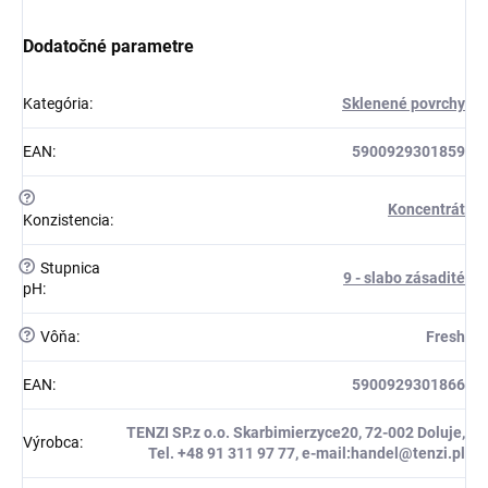
Dodatočné parametre
Kategória
:
Sklenené povrchy
EAN
:
5900929301859
?
Koncentrát
Konzistencia
:
?
Stupnica
9 - slabo zásadité
pH
:
?
Vôňa
:
Fresh
EAN
:
5900929301866
TENZI SP.z o.o. Skarbimierzyce20, 72-002 Doluje,
Výrobca
:
Tel. +48 91 311 97 77, e-mail:handel@tenzi.pl