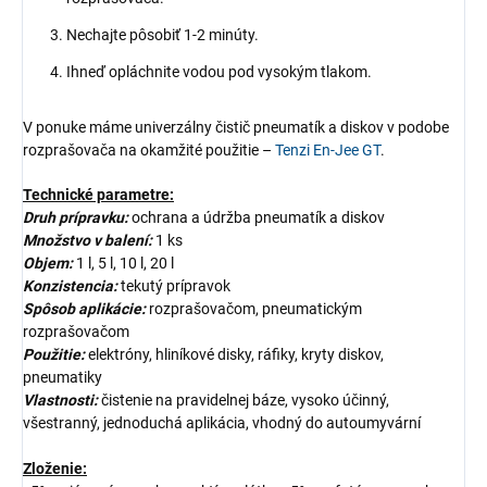
Nechajte pôsobiť 1-2 minúty.
Ihneď opláchnite vodou pod vysokým tlakom.
V ponuke máme univerzálny čistič pneumatík a diskov v podobe
rozprašovača na okamžité použitie –
Tenzi En-Jee GT
.
Technické parametre:
Druh prípravku:
ochrana a údržba pneumatík a diskov
Množstvo v balení:
1 ks
Objem:
1 l, 5 l, 10 l, 20 l
Konzistencia:
tekutý prípravok
Spôsob aplikácie:
rozprašovačom, pneumatickým
rozprašovačom
Použitie:
elektróny, hliníkové disky, ráfiky, kryty diskov,
pneumatiky
Vlastnosti:
čistenie na pravidelnej báze, vysoko účinný,
všestranný, jednoduchá aplikácia, vhodný do autoumyvární
Zloženie: