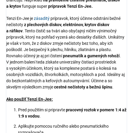
a krytov
funguje super
prípravok Tenzi En-Jee.
Tenzi En-Jee je
zásaditý
prípravok, ktorý účinne odstráni bežné
nečistoty
z plechových diskov, elektrónov, krytov diskov
a ráfikov
. Tento čistič sa tvári ako obyčajný ničím výnimočný
prípravok, ktorý na pohľad vyzerá ako desiatky ďalších. Unikátny
je však v tom, že z diskov zmyje nečistoty bez toho, aby ich
poškodil. Je bezpečný k plechu, hliníku, zliatinám a plastu.
Rovnako účinný je aj pri čistení
pneumatík a gumených rohoží
.
V jednom balení teda získate univerzálny čistiaci prostriedok
s vysokým účinkom, ktorý sa komplexne postará o kolesá na
osobných vozidlách, štvorkolkách, motocykloch a pod. Ideálny aj
do bezkontaktných a kefových autoumyvární. Účinne a so
skvelým výsledkom zmyje
cestné nečistoty a bežnú špinu
.
Ako použiť Tenzi En-Jee:
Pred použitím si pripravte
pracovný roztok v pomere 1:4 až
1:9 s vodou
.
Aplikujte pomocou ručného alebo pneumatického
rozprašovača.