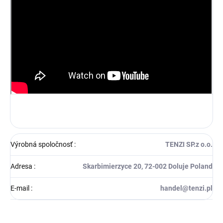
Výrobná spoločnosť
:
TENZI SP.z o.o.
Adresa
:
Skarbimierzyce 20, 72-002 Doluje Poland
E-mail
:
handel@tenzi.pl