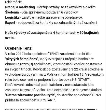
reklamácie.
Predaj a marketing
- udržuje vzťahy so zákazníkmi a okolím.
Školenia
- učia správnemu používaniu výrobkov
Logistika
- zaisťuje hladké spracovanie objednávok
Export
- zodpovedá za kontakty so zahraničnými zákazníkmi
Naše výrobky sú zastúpené na 4 kontinentoch v 50 krajinách
sveta.
Ocenenie Tenzi
V roku 2019 bola spoločnosť TENZI zaradená do rebríčka
"
skrytých šampiónov
", ktorý zverejnila Európska banka pre
obnovu a rozvoj, tj spoločností, ktoré dosiahli vedúce postavenie
na svojich trhoch. Rebríček bol zostavený pre 22 krajín strednej a
východnej Európy a firmy z Poľska v ňom boli iba 13. V rovnakom
roku bolo ocenené za podporu športovcov z KSI "ŠTART".
Poďakovanie odovzdal podnikateľom v mene starostu jeho
zástupca Krzysztof Soska. Toto ocenenie bolo spojené s titulom
"
Patron zdravotne postihnutých
", do ktorého spoločnosť TENZI
prihlásila spoločnosť KSI "START".