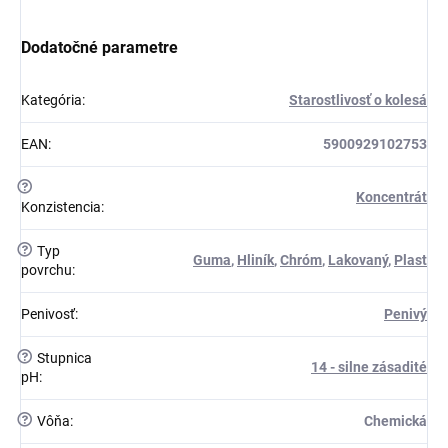
Dodatočné parametre
Kategória
:
Starostlivosť o kolesá
EAN
:
5900929102753
?
Koncentrát
Konzistencia
:
?
Typ
Guma
,
Hliník
,
Chróm
,
Lakovaný
,
Plast
povrchu
:
Penivosť
:
Penivý
?
Stupnica
14 - silne zásadité
pH
:
?
Vôňa
:
Chemická