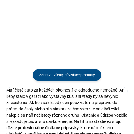
fľaše s obj. 1 l, 700 ml, 600 ml.
Aplikácia roztoku vo forme rosy.
Praktická náhradná fľaša Tenzi s
Uľahčite si prácu s čistiacimi či
objemom 1 l. Vhodná pre všetky
dezinfekčnými prostriedkami.
druhy kyslých a zásaditých
roztokov. So zátkou a etiketou.
Zobraziť všetky súvisiace produkty
Mať čisté auto za každých okolností je jednoducho nemožné. Ani
keby stálo v garáži ako výstavný kus, ani vtedy by sa nevyhlo
znečisteniu. Ak ho však každý deň používate na prepravu do
práce, do školy alebo si s ním raz za čas vyrazíte na dlhší výlet,
nalepia sa naň nečistoty rôzneho druhu. Čistenie a údržba vozidla
si vyžaduje čas a istú dávku energie. Na trhu našťastie existujú
rôzne
profesionálne čistiace prípravky
, ktoré nám čistenie
uľahčujú. Napríklad
na pravidelné čistenie pneumatík, diskov