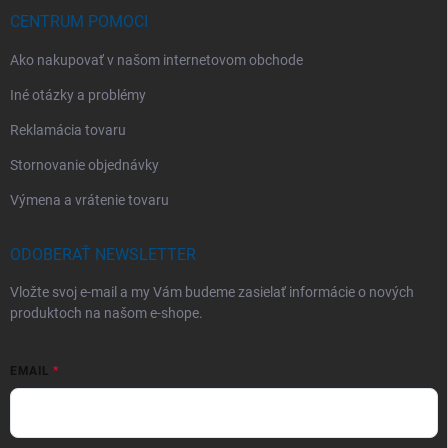
CENTRUM POMOCI
Ako nakupovať v našom internetovom obchode
Iné otázky a problémy
Reklamácia tovaru
Stornovanie objednávky
Výmena a vrátenie tovaru
ODOBERAŤ NEWSLETTER
Vložte svoj e-mail a my Vám budeme zasielať informácie o nových
produktoch na našom e-shope.
EMAIL