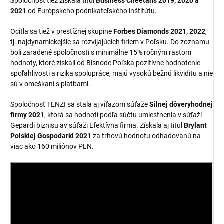
Spoločnosť tiež získala titul
Business Cheetahs 2019, 2020 a
2021
od Európskeho podnikateľského inštitútu.
Ocitla sa tiež v prestížnej skupine
Forbes Diamonds 2021, 2022
,
tj. najdynamickejšie sa rozvíjajúcich firiem v Poľsku. Do zoznamu
boli zaradené spoločnosti s minimálne 15% ročným rastom
hodnoty, ktoré získali od Bisnode Poľska pozitívne hodnotenie
spoľahlivosti a rizika spolupráce, majú vysokú bežnú likviditu a nie
sú v omeškaní s platbami.
Spoločnosť TENZI sa stala aj víťazom súťaže
Silnej dôveryhodnej
firmy 2021
, ktorá sa hodnotí podľa súčtu umiestnenia v súťaži
Gepardi biznisu av súťaži Efektívna firma. Získala aj titul
Brylant
Polskiej Gospodarki 2021
za trhovú hodnotu odhadovanú na
viac ako 160 miliónov PLN.