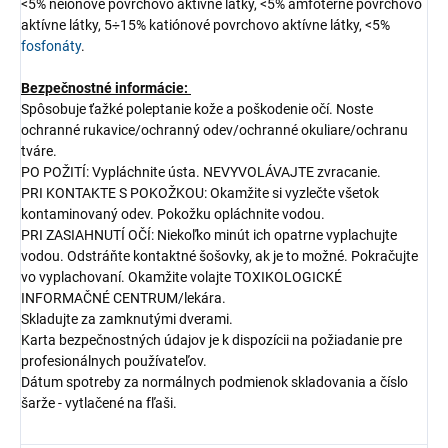
<5% neiónové povrchovo aktívne látky, <5% amfotérne povrchovo
aktívne látky, 5÷15% katiónové povrchovo aktívne látky, <5%
fosfonáty
.
Bezpečnostné informácie:
Spôsobuje ťažké poleptanie kože a poškodenie očí. Noste
ochranné rukavice/ochranný odev/ochranné okuliare/ochranu
tváre.
PO POŽITÍ: Vypláchnite ústa. NEVYVOLÁVAJTE zvracanie.
PRI KONTAKTE S POKOŽKOU: Okamžite si vyzlečte všetok
kontaminovaný odev. Pokožku opláchnite vodou.
PRI ZASIAHNUTÍ OČÍ: Niekoľko minút ich opatrne vyplachujte
vodou. Odstráňte kontaktné šošovky, ak je to možné. Pokračujte
vo vyplachovaní. Okamžite volajte TOXIKOLOGICKÉ
INFORMAČNÉ CENTRUM/lekára.
Skladujte za zamknutými dverami.
Karta bezpečnostných údajov je k dispozícii na požiadanie pre
profesionálnych používateľov.
Dátum spotreby za normálnych podmienok skladovania a číslo
šarže - vytlačené na fľaši.