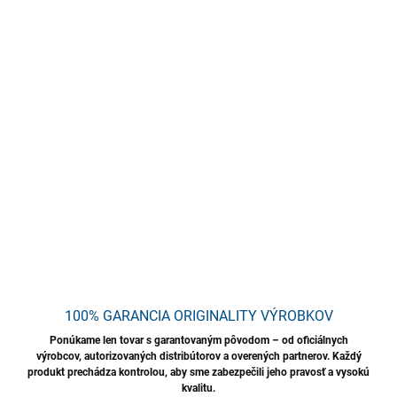
Koncentrovaný,
alkalický
čistiaci prostriedok na odstraňovanie
cestných nečistôt. Dokonale rozpúšťa prevádzkové nečistoty a
prach z brzdových doštičiek. Dokonale čistí pneumatiky, blatníky
a puklice a je absolútne bezpečný pre čistené povrchy.
Neobsahuje agresívne chemikálie, ktoré môžu poškodiť
umývaný povrch. Používajte zriedený vodou.
DETAILNÉ INFORMÁCIE
OPÝTAŤ SA
STRÁŽIŤ
Uložiť
100% GARANCIA ORIGINALITY VÝROBKOV
Ponúkame len tovar s garantovaným pôvodom – od oficiálnych
výrobcov, autorizovaných distribútorov a overených partnerov. Každý
produkt prechádza kontrolou, aby sme zabezpečili jeho pravosť a vysokú
kvalitu.