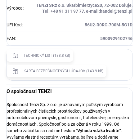
TENZI SP.z o.o. Skarbimierzyce20, 72-002 Doluje,
Výrobca
:
Tel. +48 91 311 97 77, e-mail:handel@tenzi.pl
UFI Kód
:
56U2-R0RC-700M-5G1D
EAN
:
5900929102746
TECHNICKÝ LIST (188.8 kB)
KARTA BEZPEČNOSTNÝCH ÚDAJOV (143.9 kB)
O spoločnosti TENZI
Spoločnosť Tenzi Sp. z o.o. je uznávaným poľským výrobcom
profesionálnych čistiacich prostriedkov používaných v
automobilovom priemysle, gastronómii, hotelierstve, priemysle a
domácnostiach. Spoločnosť bola založená v roku 1999. Od
samého začiatku sa riadime heslom
"Výhoda vďaka kvalite"
.
Vyvíjame vlastné receptúry, vyrábame, balíme a dodávame