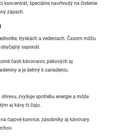
ci koncentrát, špeciálne navrhnutý na čistenie
mný zápach.
u
jednotke, tryskách a vedeniach. Časom môžu
i obyčajný saponát.
torné časti kávovarov, pákových aj
deniny a je šetrný k zariadeniu.
 ohrevu, zvyšuje spotrebu energie a môže
ým aj kávy či čaju.
a čajové konvice, zásobníky aj kávovary.
rchov.