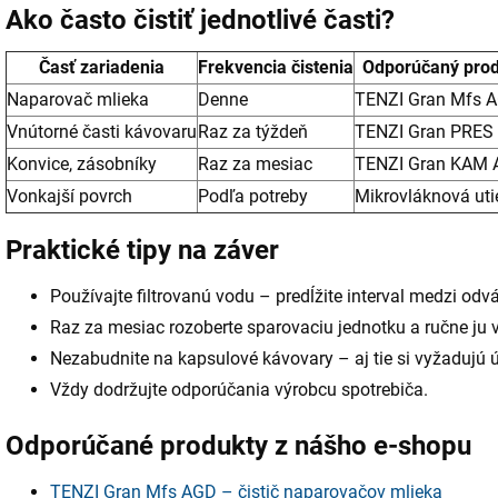
Ako často čistiť jednotlivé časti?
Časť zariadenia
Frekvencia čistenia
Odporúčaný pro
Naparovač mlieka
Denne
TENZI Gran Mfs 
Vnútorné časti kávovaru
Raz za týždeň
TENZI Gran PRES
Konvice, zásobníky
Raz za mesiac
TENZI Gran KAM
Vonkajší povrch
Podľa potreby
Mikrovláknová uti
Praktické tipy na záver
Používajte filtrovanú vodu – predĺžite interval medzi od
Raz za mesiac rozoberte sparovaciu jednotku a ručne ju vy
Nezabudnite na kapsulové kávovary – aj tie si vyžadujú 
Vždy dodržujte odporúčania výrobcu spotrebiča.
Odporúčané produkty z nášho e-shopu
TENZI Gran Mfs AGD – čistič naparovačov mlieka