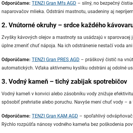
Odporúčame:
TENZI Gran Mfs AGD
– silný, no bezpečný čistia
naparovačov mlieka. Odstráni mastnotu, usadeniny aj nepríje
2. Vnútorné okruhy – srdce každého kávovar
Zvyšky kávových olejov a mastnoty sa usádzajú v sparovacej 
úplne zmeniť chuť nápoja. Na ich odstránenie nestačí voda an
Odporúčame:
TENZI Gran PRES AGD
– práškový čistič na vnú
automatických. Vďaka aktívnemu kyslíku odstráni aj odolné usa
3. Vodný kameň – tichý zabijak spotrebičov
Vodný kameň v konvici alebo zásobníku vody znižuje efektivitu
spôsobiť prehriatie alebo poruchu. Navyše mení chuť vody – a t
Odporúčame:
TENZI Gran KAM AGD
– spoľahlivý odvápňovač n
Rýchlo rozpúšťa nánosy vodného kameňa bez poškodenia pov