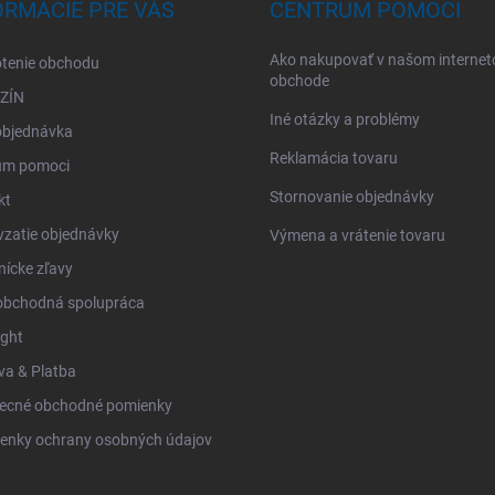
ORMÁCIE PRE VÁS
CENTRUM POMOCI
Ako nakupovať v našom interne
tenie obchodu
obchode
ZÍN
Iné otázky a problémy
objednávka
Reklamácia tovaru
um pomoci
Stornovanie objednávky
kt
zatie objednávky
Výmena a vrátenie tovaru
ícke zľavy
obchodná spolupráca
ight
va & Platba
ecné obchodné pomienky
enky ochrany osobných údajov