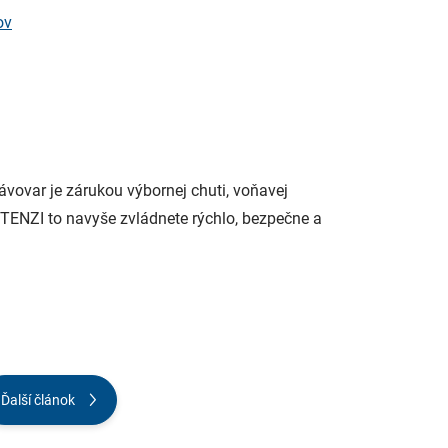
ov
 kávovar je zárukou výbornej chuti, voňavej
 TENZI to navyše zvládnete rýchlo, bezpečne a
Ďalší článok