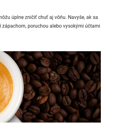
môžu úplne zničiť chuť aj vôňu. Navyše, ak sa
ačí zápachom, poruchou alebo vysokými účtami