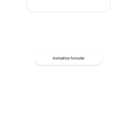
Máte otázku?
Obráťte sa na nás.
Kontaktný formulár