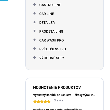
l
GASTRO LINE
CAR LINE
DETAILER
PRODETAILING
CAR WASH PRO
PRÍSLUŠENSTVO
VÝHODNÉ SETY
HODNOTENIE PRODUKTOV
Výpustný kohútik na kanistre – široký výtok 23 mm
Slavka