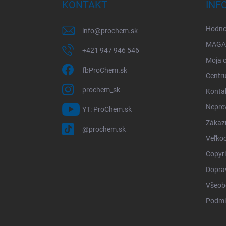
ä
KONTAKT
INF
t
i
Hodno
info
@
prochem.sk
e
MAGA
+421 947 946 546
Moja 
fbProChem.sk
Centr
prochem_sk
Konta
Neprev
YT: ProChem.sk
Zákazn
@prochem.sk
Veľko
Copyr
Dopra
Všeob
Podmi