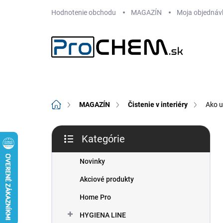
Prejsť
Hodnotenie obchodu
MAGAZÍN
Moja objednáv
na
obsah
Domov
MAGAZÍN
Čistenie v interiéry
Ako u
B
Kategórie
o
Preskočiť
č
kategórie
n
Novinky
ý
Akciové produkty
p
a
Home Pro
n
HYGIENA LINE
e