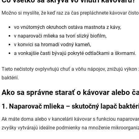
Čo všetko sa skrýva vo vnútri kávovaru?
Možno si myslíte, že keď raz za čas prepláchnete kávovar čist
vo vnútorných okruhoch ostáva mastnota z kávy,
v naparovači mlieka sa tvorí slizký biofilm,
v konvici sa hromadí vodný kameň,
a vonkajšie časti bývajú pokryté odtlačkami a škvrnami.
Tieto nečistoty ovplyvňujú chuť a vôňu nápojov, znižujú výko
baktérií.
Ako sa správne starať o kávovar alebo č
1. Naparovač mlieka – skutočný lapač baktéri
Ak máte doma alebo v kancelárii kávovar s funkciou naparovani
zvyšky vytvárajú ideálne podmienky na množenie mikroorgani