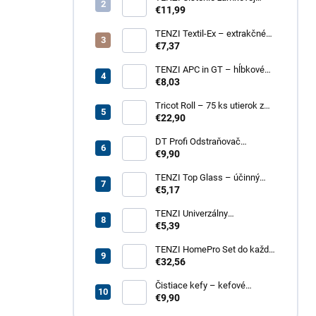
dlažby 1 – na silné
€11,99
znečistenie dlažobných
kociek
TENZI Textil-Ex – extrakčné
tepovanie kobercov a
€7,37
čalúneného nábytku
TENZI APC in GT – hĺbkové
čistenie povrchov, plastov,
€8,03
kože, textílií
Tricot Roll – 75 ks utierok z
mikrovlákna v rolke
€22,90
DT Profi Odstraňovač
vápenných výkvetov - účinné
€9,90
čistenie betónových povrchov
TENZI Top Glass – účinný
prípravok na čistenie skiel a
€5,17
zrkadiel
TENZI Univerzálny
odmasťovač GT – revolučný
€5,39
odmasťovač pre vašu
domácnosť, garáž aj záhradu
TENZI HomePro Set do každej
domácnosti
€32,56
Čistiace kefy – kefové
nadstavce do vŕtačky, 4 dielna
€9,90
sada