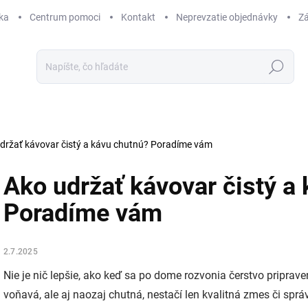
ka
Centrum pomoci
Kontakt
Neprevzatie objednávky
Zá
Hľadať
držať kávovar čistý a kávu chutnú? Poradíme vám
Ako udržať kávovar čistý a
Poradíme vám
2.7.2025
Nie je nič lepšie, ako keď sa po dome rozvonia čerstvo priprav
voňavá, ale aj naozaj chutná, nestačí len kvalitná zmes či spr