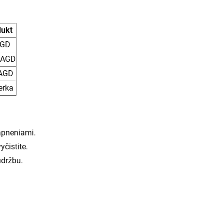
dukt
AGD
 AGD
 AGD
erka
vápneniami.
čistite.
údržbu.