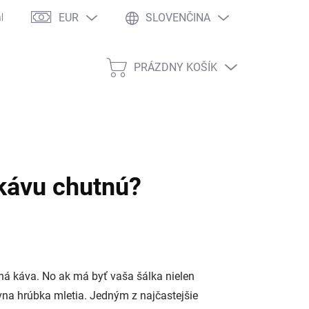
EUR
SLOVENČINA
kaznícke zľavy
Veľkoobchodná spolupráca
Copyright
Dopr
PRÁZDNY KOŠÍK
NÁKUPNÝ
KOŠÍK
 kávu chutnú?
ená káva. No ak má byť vaša šálka nielen
ávna hrúbka mletia. Jedným z najčastejšie