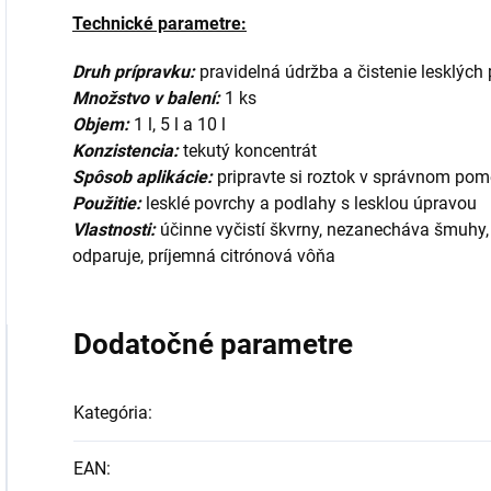
Technické parametre:
Druh prípravku:
pravidelná údržba a čistenie lesklých
Množstvo v balení:
1 ks
Objem:
1 l, 5 l a 10 l
Konzistencia:
tekutý koncentrát
Spôsob aplikácie:
pripravte si roztok v správnom pom
Použitie:
lesklé povrchy a podlahy s lesklou úpravou
Vlastnosti:
účinne vyčistí škvrny, nezanecháva šmuhy, 
odparuje, príjemná citrónová vôňa
Dodatočné parametre
Kategória
:
EAN
: