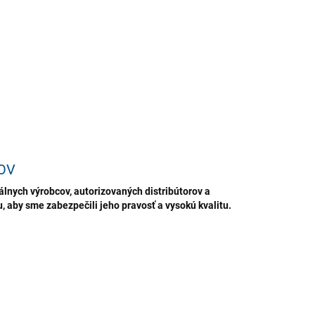
kým leskom. Tento produkt nielenže účinne odstraňuje
stoty, ale zároveň sa stará o zachovanie prirodzených
tností čistených povrchov.
ILNÉ INFORMÁCIE
OPÝTAŤ SA
STRÁŽIŤ
ložiť
OV
lnych výrobcov, autorizovaných distribútorov a
 aby sme zabezpečili jeho pravosť a vysokú kvalitu.