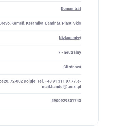
Koncentrát
Drevo
,
Kameň
,
Keramika
,
Laminát
,
Plast
,
Sklo
Nízkopenivý
7 - neutrálny
Citrónová
e20, 72-002 Doluje, Tel. +48 91 311 97 77, e-
mail:handel@tenzi.pl
5900929301743