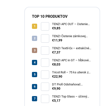
TOP 10 PRODUKTOV
TENZI APC OUT – čistenie
fasád a striech
€9,85
TENZI Čistenie zámkovej
dlažby 1 – na silné
€11,99
znečistenie dlažobných
kociek
TENZI Textil-Ex – extrakčné
tepovanie kobercov a
€7,37
čalúneného nábytku
TENZI APC in GT – hĺbkové
čistenie povrchov, plastov,
€8,03
kože, textílií
Tricot Roll – 75 ks utierok z
mikrovlákna v rolke
€22,90
DT Profi Odstraňovač
vápenných výkvetov - účinné
€9,90
čistenie betónových povrchov
TENZI Top Glass – účinný
prípravok na čistenie skiel a
€5,17
zrkadiel