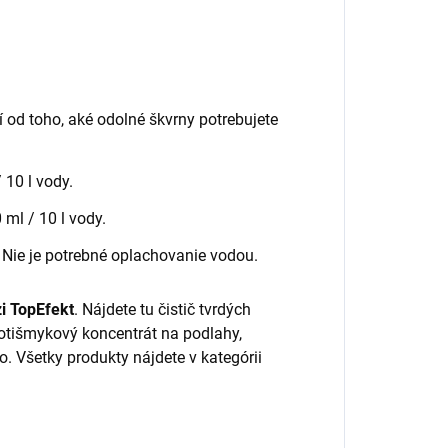
sí od toho, aké odolné škvrny potrebujete
/ 10 l vody.
 ml / 10 l vody.
 Nie je potrebné oplachovanie vodou.
zi TopEfekt
. Nájdete tu čistič tvrdých
protišmykový koncentrát na podlahy,
o. Všetky produkty nájdete v kategórii