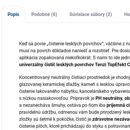
používaním. Vedro
uskladnenie chémie
s
so žmýkacím
a pracovných
I
systémom, násada
pomôcok v každej
n
Popis
Podobné (6)
Súvisiace súbory (2)
Ho
na mop a návlek
prevádzke či
z
z mikrovlákna.
domácnosti. Tento...
p
Keď sa povie „čistenie lesklých povrchov“, väčšine z n
musí na povrch dôkladne naniesť a rozotrieť. Pre dosi
aplikácia zopakovaná niekoľkokrát. S nami to ide je
univerzálny čistič lesklých povrchov Tenzi TopEfekt C
Koncentrovaný neutrálny čistiaci prostriedok je vhod
glazovanej keramickej dlažby, kameň s lesklou úpravou
čistenie lakovaného nábytku, kancelárskeho vybavenia
s nízkou nasiakovosťou. Prípravok je
PH neutrálny, ob
a nezanecháva šmuhy, ostáva po ňom iba
príjemná c
pravidelnú údržbu, odmenou vám bude prirodzený lesk
zložky sú šetrné k pokožke, čistič je
zdravotne nezáva
čistenie plôch, ktoré prichádzajú do styku s potravina