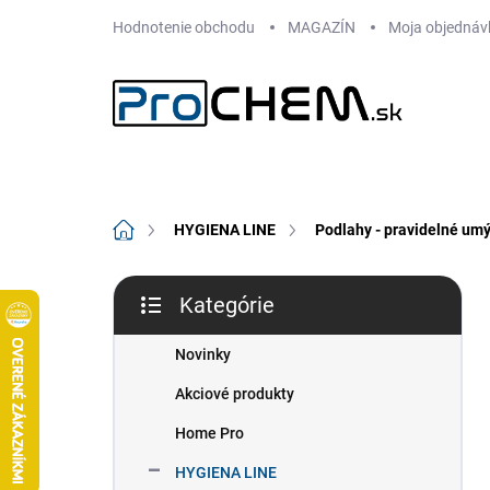
Prejsť
Hodnotenie obchodu
MAGAZÍN
Moja objednáv
na
obsah
Domov
HYGIENA LINE
Podlahy - pravidelné umý
B
Kategórie
o
Preskočiť
č
kategórie
n
Novinky
ý
Akciové produkty
p
a
Home Pro
n
HYGIENA LINE
e