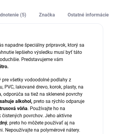
topy ani šmuhy.
technológie
dentická štruktúra
mikrovlákien,
a oboch stranách
pozostáva zo
dnotenie (5)
Značka
Ostatné informácie
aručuje efektívnu
zmesi veľmi
rácu, zatiaľ...
jemných
polyesterových (70
%) a
ás napadne špeciálny prípravok, ktorý sa
polyamidových (30
ahnutie lepšieho výsledku musí byť táto
%)...
dnoduchšie. Predstavujeme vám
itro.
ný pre všetky vodoodolné podlahy z
, PVC, lakované drevo, korok, plasty, na
, odporúča sa tiež na sklenené povrchy
sahuje alkohol,
preto sa rýchlo odparuje
itrusová vôňa
. Používajte ho na
 čistených povrchov. Jeho aktívne
dný
, preto ho môžete používať aj na
mi. Nepoužívajte na polymérové nátery.