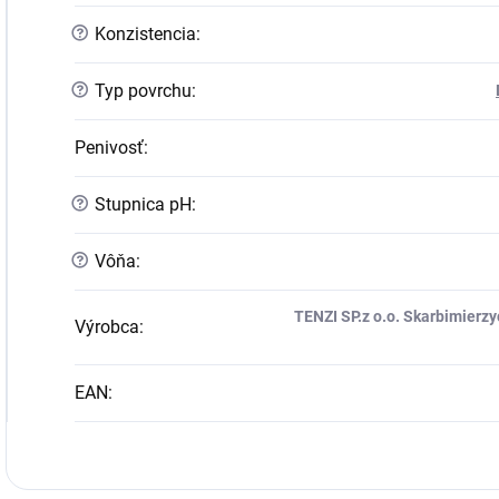
?
Konzistencia
:
?
Typ povrchu
:
Penivosť
:
?
Stupnica pH
:
?
Vôňa
:
TENZI SP.z o.o. Skarbimierzyc
Výrobca
:
EAN
: