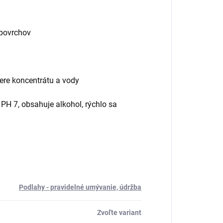
 povrchov
ere koncentrátu a vody
PH 7, obsahuje alkohol, rýchlo sa
Podlahy - pravidelné umývanie, údržba
Zvoľte variant