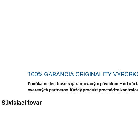
vyso
neči
vlas
DETA
U
100% GARANCIA ORIGINALITY VÝROBK
Ponúkame len tovar s garantovaným pôvodom – od oficiá
overených partnerov. Každý produkt prechádza kontrolou,
Súvisiaci tovar
AKCIA
TIP
TIP
TIP