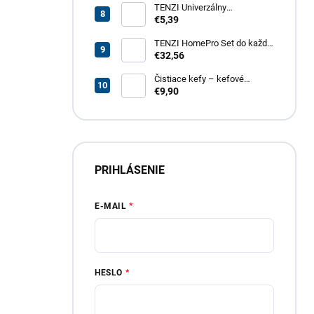
TENZI Univerzálny
odmasťovač GT – revolučný
€5,39
odmasťovač pre vašu
domácnosť, garáž aj záhradu
TENZI HomePro Set do každej
domácnosti
€32,56
Čistiace kefy – kefové
nadstavce do vŕtačky, 4 dielna
€9,90
sada
PRIHLÁSENIE
E-MAIL
HESLO