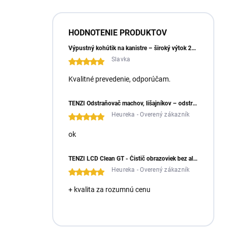
HODNOTENIE PRODUKTOV
Výpustný kohútik na kanistre – široký výtok 23 mm
Slavka
Kvalitné prevedenie, odporúčam.
TENZI Odstraňovač machov, lišajníkov – odstraňuje machy a lišajníky zo zámkovej dlažby
Heureka - Overený zákazník
ok
TENZI LCD Clean GT - Čistič obrazoviek bez alkoholu
Heureka - Overený zákazník
+ kvalita za rozumnú cenu