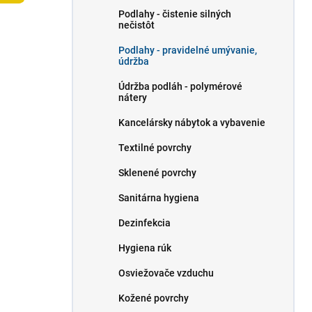
l
Podlahy - čistenie silných
nečistôt
Podlahy - pravidelné umývanie,
údržba
Údržba podláh - polymérové ​​
nátery
Kancelársky nábytok a vybavenie
Textilné povrchy
Sklenené povrchy
Sanitárna hygiena
Dezinfekcia
Hygiena rúk
Osviežovače vzduchu
Kožené povrchy