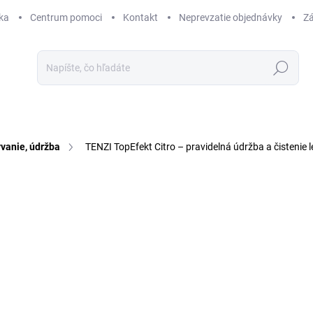
ka
Centrum pomoci
Kontakt
Neprevzatie objednávky
Zá
Hľadať
vanie, údržba
TENZI TopEfekt Citro – pravidelná údržba a čistenie 
5 hodnotení
Podrobnosti hodnotenia
ZNAČKA:
TENZI
AKCIA
TIP
od
od
Jedn
cena
ZVO