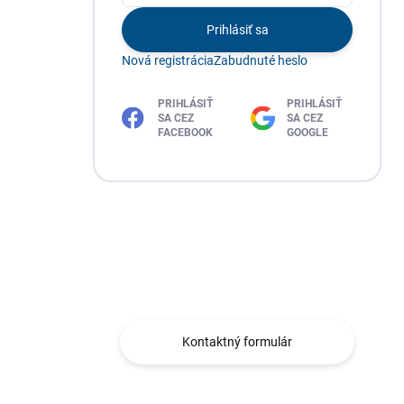
Prihlásiť sa
Nová registrácia
Zabudnuté heslo
PRIHLÁSIŤ
PRIHLÁSIŤ
SA CEZ
SA CEZ
FACEBOOK
GOOGLE
Máte otázku?
Obráťte sa na nás.
Kontaktný formulár