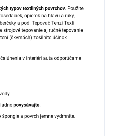
kých typov textilných povrchov
. Použite
osedačiek, opierok na hlavu a ruky,
koberčeky a pod. Tepovač Tenzi Textil
 strojové tepovanie aj ručné tepovanie
ení (škvrnách) zosilnite účinok
 čalúnenia v interiéri auta odporúčame
 vody.
kladne
povysávajte
.
 špongie a povrch jemne vydrhnite.