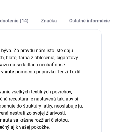
istiacimi či
prípravkov pri
ezinfekčnými
detailingu, v garáži
rostriedkami.
aj v záhrade.
dnotenie (14)
Značka
Ostatné informácie
Odolná
konštrukcia,
nastaviteľná...
 býva. Za pravdu nám isto-iste dajú
h, blato, farba z oblečenia, cigaretový
dokážu na sedadlách nechať naše
 v aute
pomocou prípravku Tenzi Textil
vanie všetkých textilných povrchov,
ečná receptúra je nastavená tak, aby si
ahuje do štruktúry látky, neoslabuje ju,
ná nestratí zo svojej žiarivosti.
r auta sa krásne rozžiari čistotou.
pečný aj k vašej pokožke.