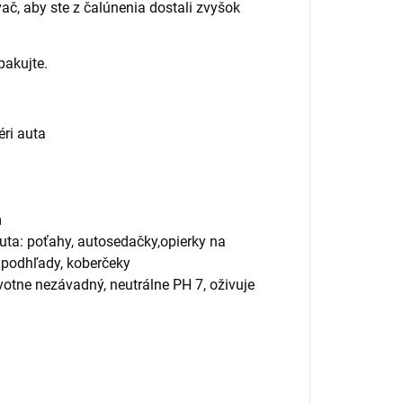
, aby ste z čalúnenia dostali zvyšok
pakujte.
éri auta
m
 auta: poťahy, autosedačky,opierky na
 a podhľady, koberčeky
votne nezávadný, neutrálne PH 7, oživuje