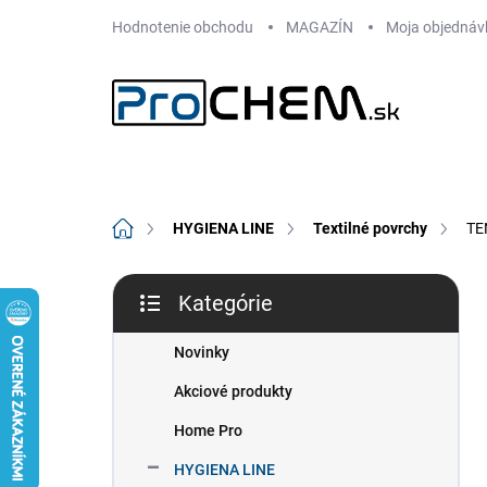
Prejsť
Hodnotenie obchodu
MAGAZÍN
Moja objednáv
na
obsah
Domov
HYGIENA LINE
Textilné povrchy
TEN
B
Kategórie
o
Preskočiť
č
kategórie
n
Novinky
ý
Akciové produkty
p
a
Home Pro
n
HYGIENA LINE
e