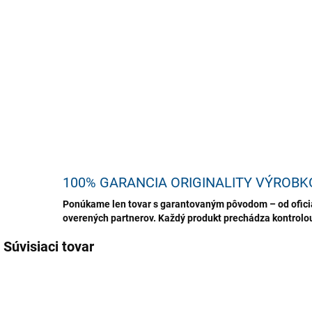
extr
TEXT
osvi
kobe
DETA
U
100% GARANCIA ORIGINALITY VÝROBK
Ponúkame len tovar s garantovaným pôvodom – od oficiá
overených partnerov. Každý produkt prechádza kontrolou,
Súvisiaci tovar
TIP
TIP