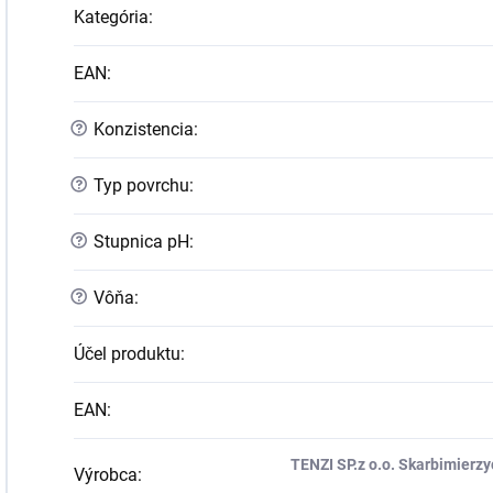
Kategória
:
EAN
:
?
Konzistencia
:
?
Typ povrchu
:
?
Stupnica pH
:
?
Vôňa
:
Účel produktu
:
EAN
:
TENZI SP.z o.o. Skarbimierzyc
Výrobca
: