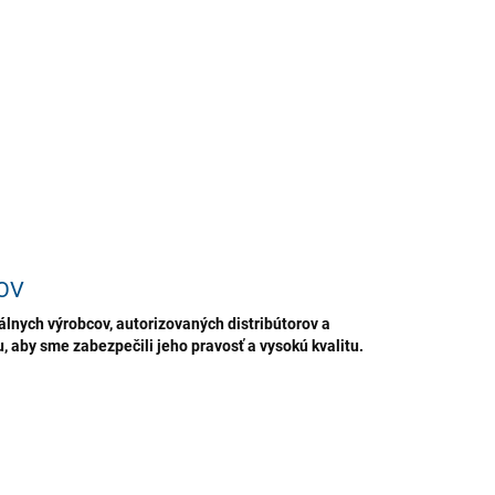
akčného čistenia alebo ručne pomocou kefy alebo hubky.
IL WASH sa odporúča na pravidelnú údržbu čistoty a
eženie všetkých druhov textilných povrchov, ako sú
rčeky, sedadlá a čalúnenie.
ILNÉ INFORMÁCIE
OPÝTAŤ SA
STRÁŽIŤ
ložiť
OV
lnych výrobcov, autorizovaných distribútorov a
 aby sme zabezpečili jeho pravosť a vysokú kvalitu.
TIP