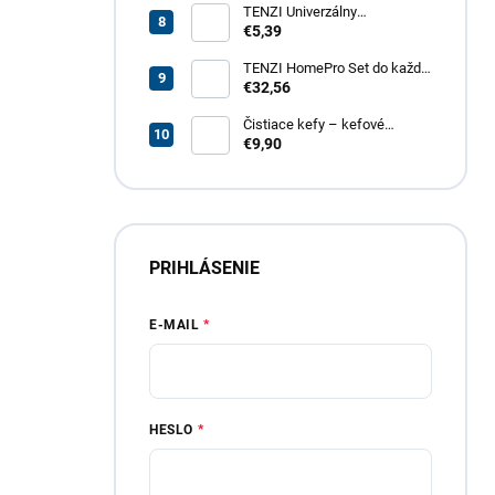
TENZI Univerzálny
odmasťovač GT – revolučný
€5,39
odmasťovač pre vašu
domácnosť, garáž aj záhradu
TENZI HomePro Set do každej
domácnosti
€32,56
Čistiace kefy – kefové
nadstavce do vŕtačky, 4 dielna
€9,90
sada
PRIHLÁSENIE
E-MAIL
HESLO