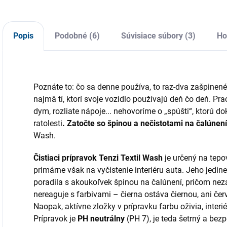
č
zásaditých
určený pre fľaše s
d
roztokov. So
objemom 0,6–1 l.
p
zátkou a etiketou.
Ponúka plynulú
Popis
Podobné (6)
Súvisiace súbory (3)
Ho
reguláciu prúdu,
ergonomickú...
Poznáte to: čo sa denne používa, to raz-dva zašpinené
najmä tí, ktorí svoje vozidlo používajú deň čo deň. Prac
dym, rozliate nápoje... nehovoríme o „spúšti“, ktorú 
ratolesti
. Zatočte so špinou a nečistotami na čalúnení
Wash.
Čistiaci prípravok Tenzi Textil Wash
je určený na tepo
primárne však na vyčistenie interiéru auta. Jeho jedin
poradila s akoukoľvek špinou na čalúnení, pričom nezas
nereaguje s farbivami – čierna ostáva čiernou, ani červe
Naopak, aktívne zložky v prípravku farbu oživia, interié
Prípravok je
PH neutrálny
(PH 7), je teda šetrný a bez