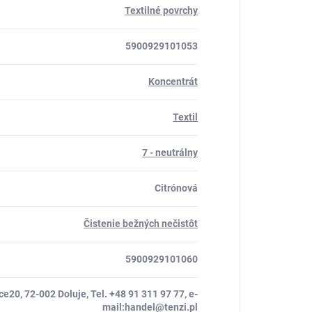
Textilné povrchy
5900929101053
Koncentrát
Textil
7 - neutrálny
Citrónová
Čistenie bežných nečistôt
5900929101060
e20, 72-002 Doluje, Tel. +48 91 311 97 77, e-
mail:handel@tenzi.pl