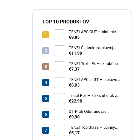
TOP 10 PRODUKTOV
TENZI APC OUT – čistenie
fasád a striech
€9,85
TENZI Čistenie zámkovej
dlažby 1 – na silné
€11,99
znečistenie dlažobných
kociek
TENZI Textil-Ex – extrakčné
tepovanie kobercov a
€7,37
čalúneného nábytku
TENZI APC in GT – hĺbkové
čistenie povrchov, plastov,
€8,03
kože, textílií
Tricot Roll – 75 ks utierok z
mikrovlákna v rolke
€22,90
DT Profi Odstraňovač
vápenných výkvetov - účinné
€9,90
čistenie betónových povrchov
TENZI Top Glass – účinný
prípravok na čistenie skiel a
€5,17
zrkadiel