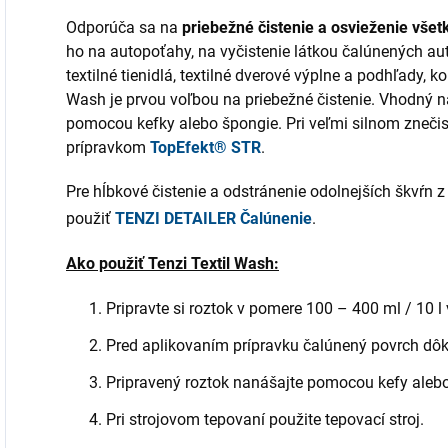
Odporúča sa na
priebežné čistenie a osvieženie všet
ho na autopoťahy, na vyčistenie látkou čalúnených aut
textilné tienidlá, textilné dverové výplne a podhľady, 
Wash je prvou voľbou na priebežné čistenie. Vhodný na
pomocou kefky alebo špongie. Pri veľmi silnom znečist
prípravkom
TopEfekt® STR
.
Pre hĺbkové čistenie a odstránenie odolnejších škvŕn z
použiť
TENZI DETAILER Čalúnenie
.
Ako použiť Tenzi Textil Wash:
Pripravte si roztok v pomere 100 – 400 ml / 10 l
Pred aplikovaním prípravku čalúnený povrch dô
Pripravený roztok nanášajte pomocou kefy alebo
Pri strojovom tepovaní použite tepovací stroj.