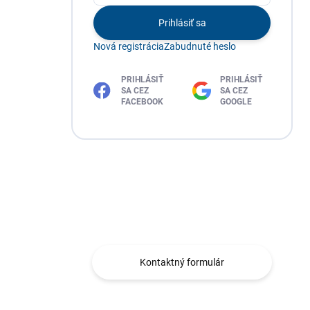
Prihlásiť sa
Nová registrácia
Zabudnuté heslo
PRIHLÁSIŤ
PRIHLÁSIŤ
SA CEZ
SA CEZ
FACEBOOK
GOOGLE
Máte otázku?
Obráťte sa na nás.
Kontaktný formulár