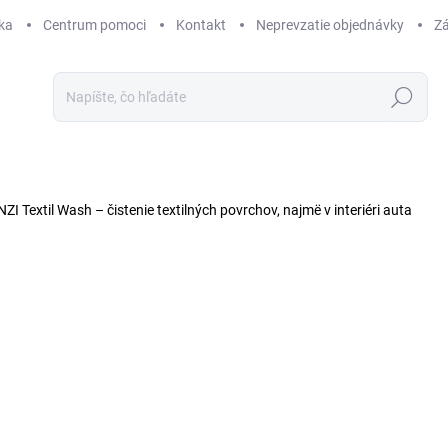
ka
Centrum pomoci
Kontakt
Neprevzatie objednávky
Zá
Hľadať
ZI Textil Wash – čistenie textilných povrchov, najmë v interiéri auta
14 hodnotení
Podrobnosti hodnotenia
ZNAČKA:
TENZI
TIP
o
od
Jedn
cena
ZVO