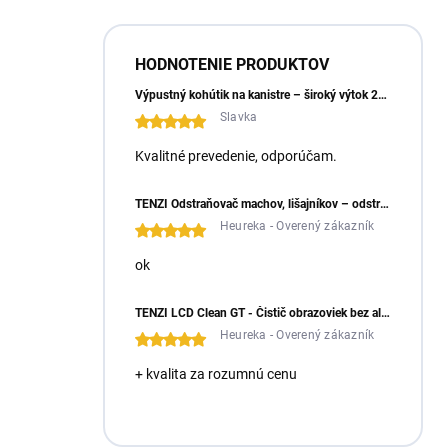
HODNOTENIE PRODUKTOV
Výpustný kohútik na kanistre – široký výtok 23 mm
Slavka
Kvalitné prevedenie, odporúčam.
TENZI Odstraňovač machov, lišajníkov – odstraňuje machy a lišajníky zo zámkovej dlažby
Heureka - Overený zákazník
ok
TENZI LCD Clean GT - Čistič obrazoviek bez alkoholu
Heureka - Overený zákazník
+ kvalita za rozumnú cenu