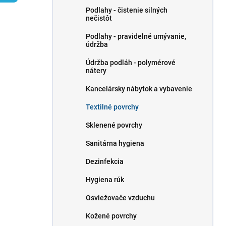
l
Podlahy - čistenie silných
nečistôt
Podlahy - pravidelné umývanie,
údržba
Údržba podláh - polymérové ​​
nátery
Kancelársky nábytok a vybavenie
Textilné povrchy
Sklenené povrchy
Sanitárna hygiena
Dezinfekcia
Hygiena rúk
Osviežovače vzduchu
Kožené povrchy