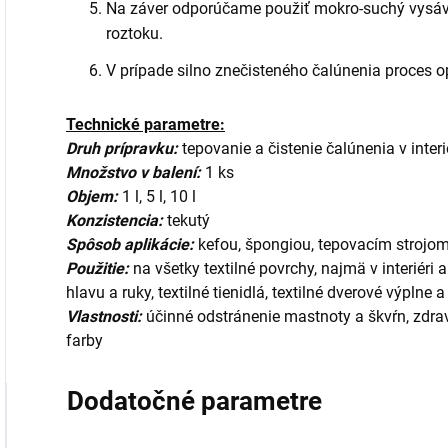
Na záver odporúčame použiť mokro-suchý vysávač
roztoku.
V prípade silno znečisteného čalúnenia proces o
Technické parametre:
Druh prípravku:
tepovanie a čistenie čalúnenia v interi
Množstvo v balení:
1 ks
Objem:
1 l, 5 l, 10 l
Konzistencia:
tekutý
Spôsob aplikácie:
kefou, špongiou, tepovacím strojo
Použitie:
na všetky textilné povrchy, najmä v interiéri
hlavu a ruky, textilné tienidlá, textilné dverové výplne
Vlastnosti:
účinné odstránenie mastnoty a škvŕn, zdra
farby
Dodatočné parametre