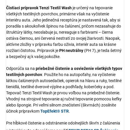
Čistiaci prípravok Tenzi Textil Wash
je určený na tepovanie
všetkých textilných povrchov, primárne však na vyčistenie
interiéru auta. Jeho jedinečná receptúra je nastavená tak, aby si
poradila s akoukoľvek špinou na čalúnení, pričom nezasahuje do
štruktúry látky, neoslabuje ju, nereaguje s farbivami – čierna
ostáva čiernou, ani červená nestratí zo svojej žiarivosti. Naopak,
aktívne zložky v prípravku farbu oživia, interiér auta sa krásne
rozžiari čistotou. Prípravok je
PH neutrálny
(PH 7), je teda šetrný
a bezpečný aj k vašej pokožke.
Odporúča sa na
priebežné čistenie a osvieženie všetkých typov
textilných povrchov
. Použite ho na autopoťahy, na vyčistenie
látkou čalúnených autosedačiek, opierok na hlavu a ruky, textilné
tienidlá, textilné dverové výplne a podhľady, koberčeky a pod.
Tepovač Tenzi Textil Wash je prvou voľbou na priebežné čistenie.
Vhodný na strojové tepovanie aj ručné tepovanie pomocou kefky
alebo špongie. Pri veľmi silnom znečistení (škvrnách) zosilnite
účinok prípravkom
TopEfekt® STR
.
Pre hĺbkové čistenie a odstránenie odolnejších škvŕn z čalúnenia