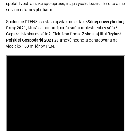
spoľahlivosti a rizika spolupráce, majú vysokú bežnú likviditu a nie
sú v omeškaní s platbami.
Spoločnosť TENZI sa stala aj víťazom súťaže
Silnej dôveryhodnej
firmy 2021
, ktorá sa hodnotí podľa súčtu umiestnenia v súťaži
Gepardi biznisu av súťaži Efektívna firma. Získala aj titul
Brylant
Polskiej Gospodarki 2021
za trhovú hodnotu odhadovanú na
viac ako 160 miliónov PLN.