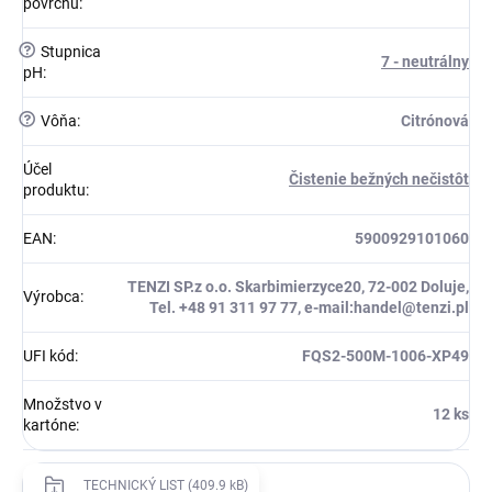
povrchu
:
?
Stupnica
7 - neutrálny
pH
:
?
Vôňa
:
Citrónová
Účel
Čistenie bežných nečistôt
produktu
:
EAN
:
5900929101060
TENZI SP.z o.o. Skarbimierzyce20, 72-002 Doluje,
Výrobca
:
Tel. +48 91 311 97 77, e-mail:handel@tenzi.pl
UFI kód
:
FQS2-500M-1006-XP49
Množstvo v
12 ks
kartóne
:
TECHNICKÝ LIST (409.9 kB)