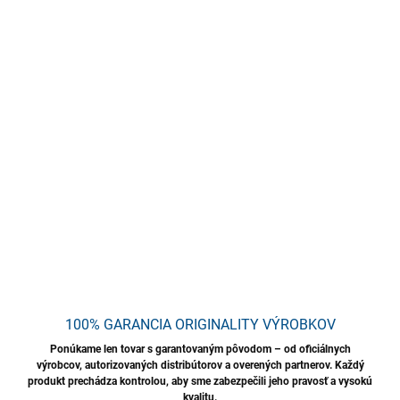
TEXTIL WASH je výnimočný prípravok na čistenie textilných
povrchov, ktorý účinne odstraňuje nečistoty a odmasťuje
tkaniny. Vďaka pokročilej formulácii oživuje farby a obnovuje
pôvodnú sviežosť tkanín. Produkt je možné používať metódou
extrakčného čistenia alebo ručne pomocou kefy alebo hubky.
TEXTIL WASH sa odporúča na pravidelnú údržbu čistoty a
osvieženie všetkých druhov textilných povrchov, ako sú
koberčeky, sedadlá a čalúnenie.
DETAILNÉ INFORMÁCIE
OPÝTAŤ SA
STRÁŽIŤ
Uložiť
100% GARANCIA ORIGINALITY VÝROBKOV
Ponúkame len tovar s garantovaným pôvodom – od oficiálnych
výrobcov, autorizovaných distribútorov a overených partnerov. Každý
produkt prechádza kontrolou, aby sme zabezpečili jeho pravosť a vysokú
kvalitu.