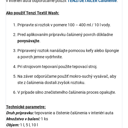
v interiéri auta odporúčame použiť
TENZI DETAILER Čalúnenie
.
Ako použiť Tenzi Textil Wash:
Pripravte si roztok v pomere 100 – 400 ml / 10 l vody.
Pred aplikovaním prípravku čalúnený povrch dôkladne
povysávajte
.
Pripravený roztok nanášajte pomocou kefy alebo špongie
a povrch jemne vydrhnite.
Pri strojovom tepovaní použite tepovací stroj.
Na záver odporúčame použiť mokro-suchý vysávač, aby
ste z čalúnenia dostali zvyšok roztoku.
V prípade silno znečisteného čalúnenia proces opakujte.
Technické parametre:
Druh prípravku:
tepovanie a čistenie čalúnenia v interiéri auta
Množstvo v balení:
1 ks
Objem:
1 l, 5 l, 10 l