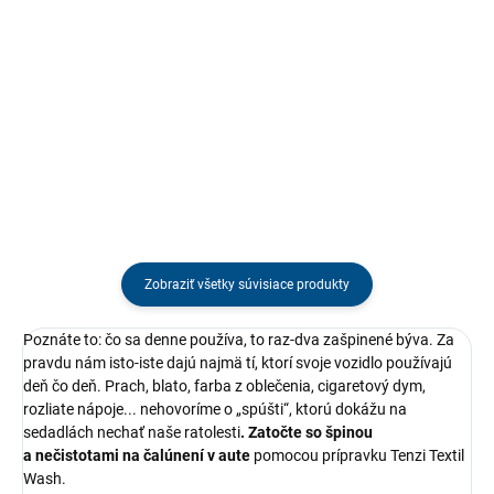
Praktická náhradná fľaša Tenzi s
Profesionálny chemicky odolný
objemom 1 l. Vhodná pre všetky
rozprašovač Tenzi TRIGGER Z81 s
druhy kyslých a zásaditých
univerzálnym závitom 28/410 je
roztokov. So zátkou a etiketou.
určený pre fľaše s objemom 0,6–
1 l. Ponúka plynulú reguláciu
prúdu, ergonomickú...
Zobraziť všetky súvisiace produkty
Poznáte to: čo sa denne používa, to raz-dva zašpinené býva. Za
pravdu nám isto-iste dajú najmä tí, ktorí svoje vozidlo používajú
deň čo deň. Prach, blato, farba z oblečenia, cigaretový dym,
rozliate nápoje... nehovoríme o „spúšti“, ktorú dokážu na
sedadlách nechať naše ratolesti
. Zatočte so špinou
a nečistotami na čalúnení v aute
pomocou prípravku Tenzi Textil
Wash.