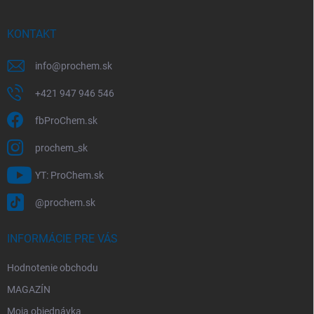
ä
t
i
KONTAKT
e
info
@
prochem.sk
+421 947 946 546
fbProChem.sk
prochem_sk
YT: ProChem.sk
@prochem.sk
INFORMÁCIE PRE VÁS
Hodnotenie obchodu
MAGAZÍN
Moja objednávka