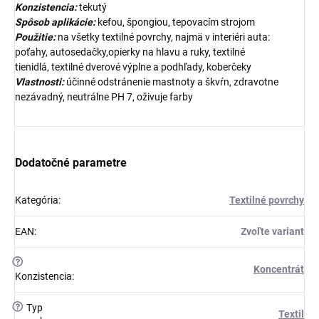
Konzistencia:
tekutý
Spôsob aplikácie:
kefou, špongiou, tepovacím strojom
Použitie:
na všetky textilné povrchy, najmä v interiéri auta:
poťahy, autosedačky,opierky na hlavu a ruky, textilné
tienidlá, textilné dverové výplne a podhľady, koberčeky
Vlastnosti:
účinné odstránenie mastnoty a škvŕn, zdravotne
nezávadný, neutrálne PH 7, oživuje farby
Dodatočné parametre
Kategória
:
Textilné povrchy
EAN
:
Zvoľte variant
?
Koncentrát
Konzistencia
:
?
Typ
Textil