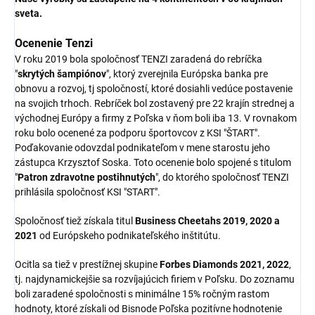
sveta.
Ocenenie Tenzi
V roku 2019 bola spoločnosť TENZI zaradená do rebríčka
"
skrytých šampiónov
", ktorý zverejnila Európska banka pre
obnovu a rozvoj, tj spoločností, ktoré dosiahli vedúce postavenie
na svojich trhoch. Rebríček bol zostavený pre 22 krajín strednej a
východnej Európy a firmy z Poľska v ňom boli iba 13. V rovnakom
roku bolo ocenené za podporu športovcov z KSI "ŠTART".
Poďakovanie odovzdal podnikateľom v mene starostu jeho
zástupca Krzysztof Soska. Toto ocenenie bolo spojené s titulom
"
Patron zdravotne postihnutých
", do ktorého spoločnosť TENZI
prihlásila spoločnosť KSI "START".
Spoločnosť tiež získala titul
Business Cheetahs 2019, 2020 a
2021
od Európskeho podnikateľského inštitútu.
Ocitla sa tiež v prestížnej skupine
Forbes Diamonds 2021, 2022
,
tj. najdynamickejšie sa rozvíjajúcich firiem v Poľsku. Do zoznamu
boli zaradené spoločnosti s minimálne 15% ročným rastom
hodnoty, ktoré získali od Bisnode Poľska pozitívne hodnotenie