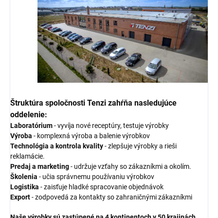
Štruktúra spoločnosti Tenzi zahŕňa nasledujúce
oddelenie:
Laboratórium
- vyvíja nové receptúry, testuje výrobky
Výroba
- komplexná výroba a balenie výrobkov
Technológia a kontrola kvality
- zlepšuje výrobky a rieši
reklamácie.
Predaj a marketing
- udržuje vzťahy so zákazníkmi a okolím.
Školenia
- učia správnemu používaniu výrobkov
Logistika
- zaisťuje hladké spracovanie objednávok
Export
- zodpovedá za kontakty so zahraničnými zákazníkmi
Naše výrobky sú zastúpené na 4 kontinentoch v 50 krajinách