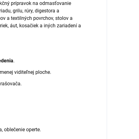
unkčný prípravok na odmasťovanie
du, grilu, rúry, digestora a
ov a textilných povrchov, stolov a
riek, áut, kosačiek a iných zariadení a
edenia
.
menej viditeľnej ploche.
prašovača.
, oblečenie operte.