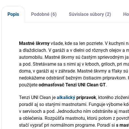
odolnosť, citlivosť a
technológie
p
ochranu pred
mikrovlákien,
č
alergiami. Vhodné
pozostáva zo
Popis
Podobné (6)
Súvisiace súbory (2)
Ho
a
pre široké
zmesi veľmi
spektrum...
jemných
polyesterových (70
%) a
Mastné škvrny
všade, kde sa len pozriete. V kuchyni n
polyamidových (30
a dlaždiciach. V garáži a v dielni od rôznych olejov a
%)...
automobilu. Mastné škvrny sú častým sprievodným ja
a pod. Stretávame sa s nimi aj v krboch, griloch, pri
doma, v garáži aj v záhrade. Mastné škvrny a fľaky sú
nedokážeme odstrániť bežným čistiacim prípravkom. Hr
použijete
odmasťovač Tenzi UNI Clean GT
.
Tenzi UNI Clean je
alkalický
prípravok
, ktorého zložen
poradil aj so starými mastnotami. Funguje výborne kde
v servisoch a pod. Jednoducho ním odstránite aj mastné
a oblečenia. Rozpúšťa mastnotu, ktorú potom z povrchu
stačí vyprať pri normálnom programe. Poradí si
s mast