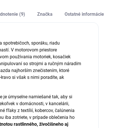
odolnosť, citlivosť a
ovrchu, ideálna na
ochranu pred
istenie interiéru
alergiami. Vhodné
dnotenie (9)
Značka
Ostatné informácie
uta.
pre široké
spektrum...
a spotrebičoch, sporáku, riadu
 mastí. V motorovom priestore
vom používania motoriek, kosačiek
 manipulovaní so strojmi a ručným náradím
 azda najhorším znečistením, ktoré
avo si však s nimi poradíte, ak
ie je úmyselne namiešané tak, aby si
koľvek v domácnosti, v kancelárii,
 fľaky z textílií, kobercov, čalúnenia
 iba zotriete, v prípade oblečenia ho
notou rastlinného, živočíšneho aj