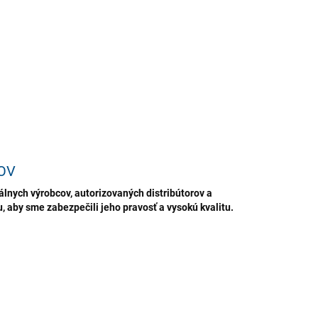
cnosti, garáži, záhrade, na pracoviskách aj v priestoroch
ddych. Možno ho použiť aj ako odstraňovač škvŕn na
ilných povrchoch.
ILNÉ INFORMÁCIE
OPÝTAŤ SA
STRÁŽIŤ
ložiť
OV
lnych výrobcov, autorizovaných distribútorov a
 aby sme zabezpečili jeho pravosť a vysokú kvalitu.
AKCIA
TIP