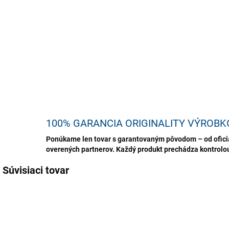
domá
na o
text
DETA
U
100% GARANCIA ORIGINALITY VÝROBK
Ponúkame len tovar s garantovaným pôvodom – od oficiá
overených partnerov. Každý produkt prechádza kontrolou,
Súvisiaci tovar