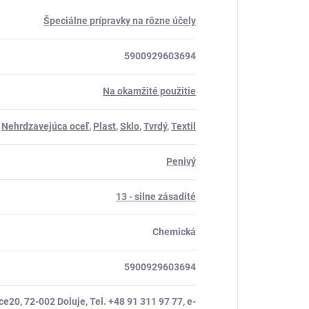
Špeciálne prípravky na rôzne účely
5900929603694
Na okamžité použitie
,
Nehrdzavejúca oceľ
,
Plast
,
Sklo
,
Tvrdý
,
Textil
Penivý
13 - silne zásadité
Chemická
5900929603694
e20, 72-002 Doluje, Tel. +48 91 311 97 77, e-