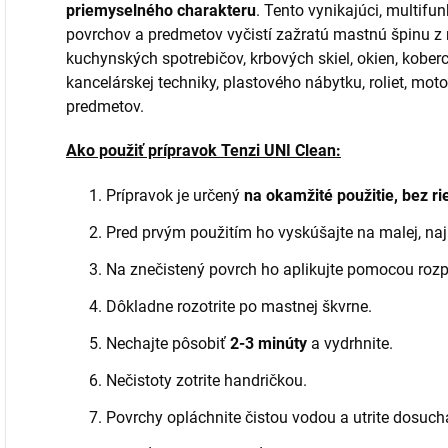
priemyselného charakteru
. Tento vynikajúci, multif
povrchov a predmetov vyčistí zažratú mastnú špinu z ria
kuchynských spotrebičov, krbových skiel, okien, koberc
kancelárskej techniky, plastového nábytku, roliet, moto
predmetov.
Ako použiť prípravok Tenzi UNI Clean:
Prípravok je určený
na okamžité použitie, bez ri
Pred prvým použitím ho vyskúšajte na malej, naj
Na znečistený povrch ho aplikujte pomocou roz
Dôkladne rozotrite po mastnej škvrne.
Nechajte pôsobiť
2-3 minúty
a vydrhnite.
Nečistoty zotrite handričkou.
Povrchy opláchnite čistou vodou a utrite dosucha