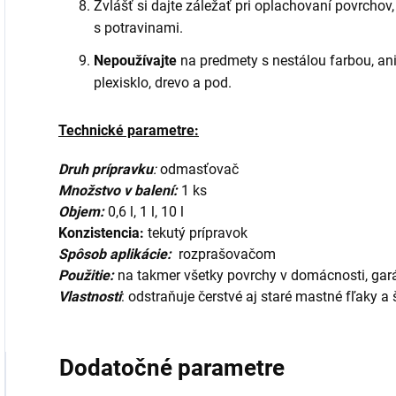
Zvlášť si dajte záležať pri oplachovaní povrchov
s potravinami.
Nepoužívajte
na predmety s nestálou farbou, ani
plexisklo, drevo a pod.
Technické parametre:
Druh prípra
vku
:
odmasťovač
Množstvo v balení:
1 ks
Objem:
0,6 l,
1 l, 10 l
Konzistencia:
tekutý prípravok
Spôsob aplikácie:
rozprašovačom
Použitie:
na takmer všetky povrchy v domácnosti, garáž
Vlastnosti
: odstraňuje čerstvé aj staré mastné fľaky a
Dodatočné parametre