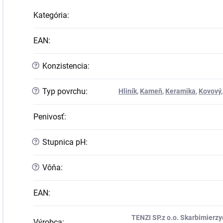
Kategória
:
EAN
:
?
Konzistencia
:
?
Typ povrchu
:
Hliník
,
Kameň
,
Keramika
,
Kovový
Penivosť
:
?
Stupnica pH
:
?
Vôňa
:
EAN
:
TENZI SP.z o.o. Skarbimierzyc
Výrobca
: