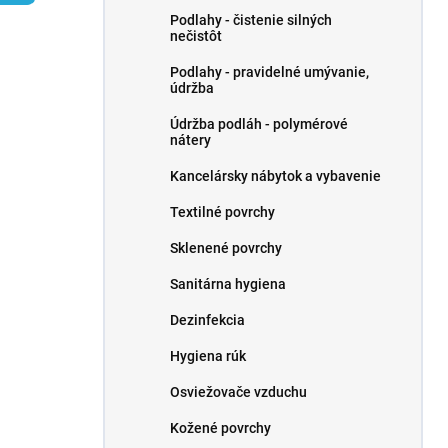
l
Podlahy - čistenie silných
nečistôt
Podlahy - pravidelné umývanie,
údržba
Údržba podláh - polymérové ​​
nátery
Kancelársky nábytok a vybavenie
Textilné povrchy
Sklenené povrchy
Sanitárna hygiena
Dezinfekcia
Hygiena rúk
Osviežovače vzduchu
Kožené povrchy