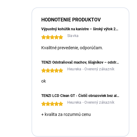
HODNOTENIE PRODUKTOV
Výpustný kohútik na kanistre – široký výtok 23 mm
Slavka
Kvalitné prevedenie, odporúčam.
TENZI Odstraňovač machov, lišajníkov – odstraňuje machy a lišajníky zo zámkovej dlažby
Heureka - Overený zákazník
ok
TENZI LCD Clean GT - Čistič obrazoviek bez alkoholu
Heureka - Overený zákazník
+ kvalita za rozumnú cenu