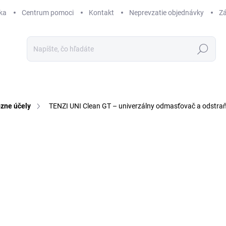
ka
Centrum pomoci
Kontakt
Neprevzatie objednávky
Zá
Hľadať
ôzne účely
TENZI UNI Clean GT – univerzálny odmasťovač a odstra
9 hodnotení
Podrobnosti hodnotenia
ZNAČKA:
TENZI
TIP
o
od
Jedn
cena
ZVO