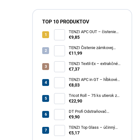
TOP 10 PRODUKTOV
TENZI APC OUT – čistenie
fasád a striech
€9,85
TENZI Čistenie zámkovej
dlažby 1 – na silné
€11,99
znečistenie dlažobných
kociek
TENZI Textil-Ex – extrakčné
tepovanie kobercov a
€7,37
čalúneného nábytku
TENZI APC in GT – hĺbkové
čistenie povrchov, plastov,
€8,03
kože, textílií
Tricot Roll – 75 ks utierok z
mikrovlákna v rolke
€22,90
DT Profi Odstraňovač
vápenných výkvetov - účinné
€9,90
čistenie betónových povrchov
TENZI Top Glass – účinný
prípravok na čistenie skiel a
€5,17
zrkadiel