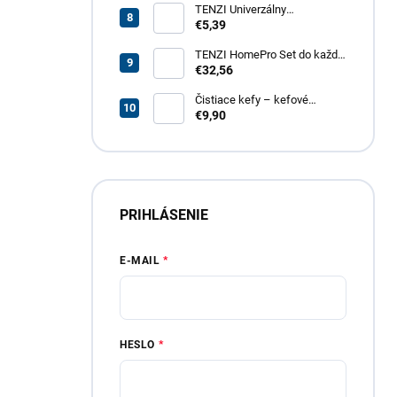
TENZI Univerzálny
odmasťovač GT – revolučný
€5,39
odmasťovač pre vašu
domácnosť, garáž aj záhradu
TENZI HomePro Set do každej
domácnosti
€32,56
Čistiace kefy – kefové
nadstavce do vŕtačky, 4 dielna
€9,90
sada
PRIHLÁSENIE
E-MAIL
HESLO