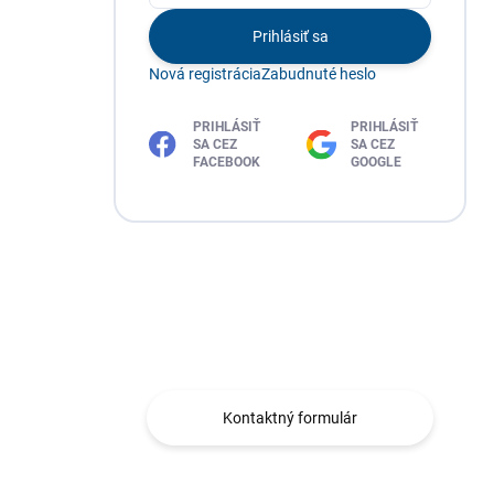
Prihlásiť sa
Nová registrácia
Zabudnuté heslo
PRIHLÁSIŤ
PRIHLÁSIŤ
SA CEZ
SA CEZ
FACEBOOK
GOOGLE
Máte otázku?
Obráťte sa na nás.
Kontaktný formulár