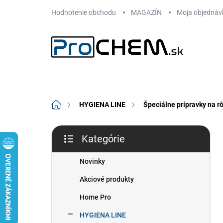
Prejsť
Hodnotenie obchodu
MAGAZÍN
Moja objednáv
na
obsah
Domov
HYGIENA LINE
Špeciálne prípravky na r
B
Kategórie
o
Preskočiť
č
kategórie
n
Novinky
ý
Akciové produkty
p
a
Home Pro
n
HYGIENA LINE
e