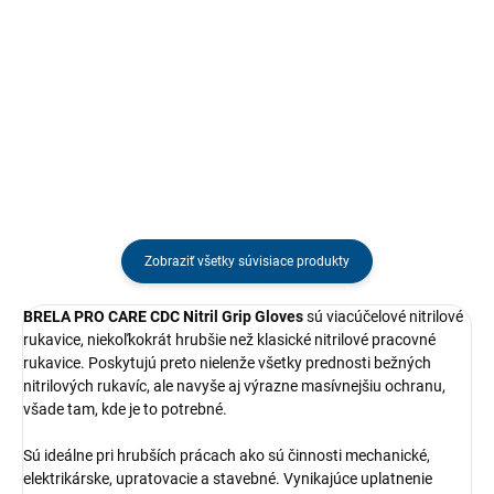
Multifunkčný prípravok na
TENZI Mud Off je inovatívny
čistenie, odmasťovanie a
prostriedok na čistenie a
odstraňovanie škvŕn. Účinne
starostlivosť o rôzne typy vozidiel,
odstraňuje ťažko odstrániteľné
ako sú bicykle, motocykle,
mastné nečistoty rastlinného,
štvorkolky, kosačky a terénne
živočíšneho a priemyselného
autá. Jeho pokročilé zloženie...
pôvodu....
Zobraziť všetky súvisiace produkty
BRELA PRO CARE CDC Nitril Grip Gloves
sú viacúčelové nitrilové
rukavice, niekoľkokrát hrubšie než klasické nitrilové pracovné
rukavice. Poskytujú preto nielenže všetky prednosti bežných
nitrilových rukavíc, ale navyše aj výrazne masívnejšiu ochranu,
všade tam, kde je to potrebné.
Sú ideálne pri hrubších prácach ako sú činnosti mechanické,
elektrikárske, upratovacie a stavebné. Vynikajúce uplatnenie