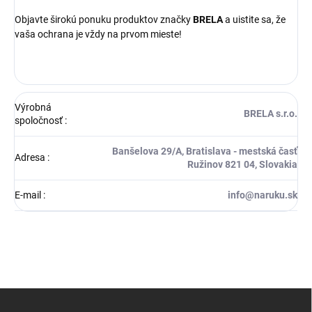
Objavte širokú ponuku produktov značky
BRELA
a uistite sa, že
vaša ochrana je vždy na prvom mieste!
Výrobná
BRELA s.r.o.
spoločnosť
:
Banšelova 29/A, Bratislava - mestská časť
Adresa
:
Ružinov 821 04, Slovakia
E-mail
:
info@naruku.sk
Z
á