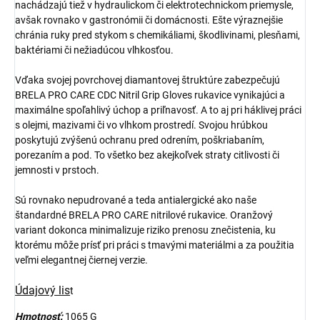
nachádzajú tiež v hydraulickom či elektrotechnickom priemysle,
avšak rovnako v gastronómii či domácnosti. Ešte výraznejšie
chránia ruky pred stykom s chemikáliami, škodlivinami, plesňami,
baktériami či nežiadúcou vlhkosťou.
Vďaka svojej povrchovej diamantovej štruktúre zabezpečujú
BRELA PRO CARE CDC Nitril Grip Gloves rukavice vynikajúci a
maximálne spoľahlivý úchop a priľnavosť. A to aj pri háklivej práci
s olejmi, mazivami či vo vlhkom prostredí. Svojou hrúbkou
poskytujú zvýšenú ochranu pred odrením, poškriabaním,
porezaním a pod. To všetko bez akejkoľvek straty citlivosti či
jemnosti v prstoch.
Sú rovnako nepudrované a teda antialergické ako naše
štandardné BRELA PRO CARE nitrilové rukavice. Oranžový
variant dokonca minimalizuje riziko prenosu znečistenia, ku
ktorému môže prísť pri práci s tmavými materiálmi a za použitia
veľmi elegantnej čiernej verzie.
Údajový lis
t
Hmotnosť:
1065 G