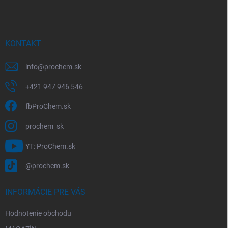
p
ä
t
i
KONTAKT
e
info
@
prochem.sk
+421 947 946 546
fbProChem.sk
prochem_sk
YT: ProChem.sk
@prochem.sk
INFORMÁCIE PRE VÁS
Hodnotenie obchodu