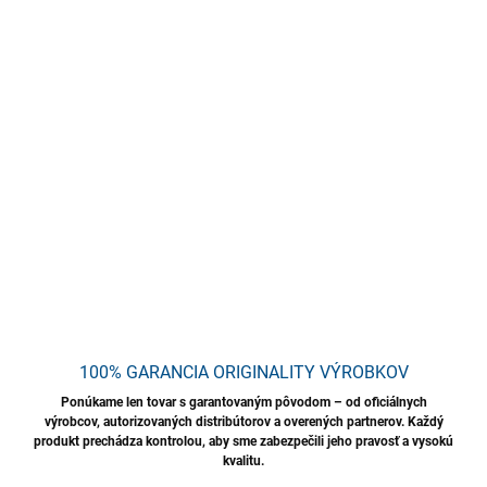
−
+
Pridať do košíka
Prémiové oranžové nitrilové rukavice s diamantovou
protišmykovou štruktúrou CDC GRIP poskytujú výborný úchop aj
v mokrom alebo mastnom prostredí. Bezpúdrové a viacúčelové,
balené po 100 kusoch, sú ideálne pre náročné podmienky.
DETAILNÉ INFORMÁCIE
OPÝTAŤ SA
STRÁŽIŤ
Uložiť
100% GARANCIA ORIGINALITY VÝROBKOV
Ponúkame len tovar s garantovaným pôvodom – od oficiálnych
výrobcov, autorizovaných distribútorov a overených partnerov. Každý
produkt prechádza kontrolou, aby sme zabezpečili jeho pravosť a vysokú
kvalitu.