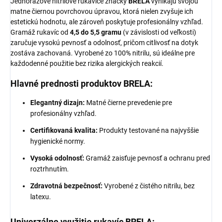
Jednorazové nitrilové rukavice značky
BRELA
vynikajú svojou
matne čiernou povrchovou úpravou, ktorá nielen zvyšuje ich
estetickú hodnotu, ale zároveň poskytuje profesionálny vzhľad.
Gramáž rukavíc od
4,5 do 5,5 gramu
(v závislosti od veľkosti)
zaručuje vysokú pevnosť a odolnosť, pričom citlivosť na dotyk
zostáva zachovaná. Vyrobené zo 100% nitrilu, sú ideálne pre
každodenné použitie bez rizika alergických reakcií.
Hlavné prednosti produktov BRELA
:
Elegantný dizajn:
Matné čierne prevedenie pre
profesionálny vzhľad.
Certifikovaná kvalita:
Produkty testované na najvyššie
hygienické normy.
Vysoká odolnosť:
Gramáž zaisťuje pevnosť a ochranu pred
roztrhnutím.
Zdravotná bezpečnosť:
Vyrobené z čistého nitrilu, bez
latexu.
Univerzálne využitie rukavíc BRELA
: