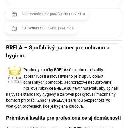
SK Informácie pre používateľa (319.7 kB)
EU Certifikát 2016/425 (334.7 kB)
BRELA – Spoľahlivý partner pre ochranu a
hygienu
Produkty značky
BRELA
sú symbolom kvality,
spoľahlivosti a inovatívneho prístupu v oblasti
ochranných pomôcok. Jednorazové nepudrované
nitrilové rukavice
BRELA
sú navrhnuté tak, aby spĺňali
najvyššie štandardy hygieny a zároveň poskytovali maximálny
komfort pri práci. Značka
BRELA
je zárukou bezpečnosti vo
všetkých profesiách, kde je hygiena kľúčová.
Prémiová kvalita pre profesionálov aj domácnosti