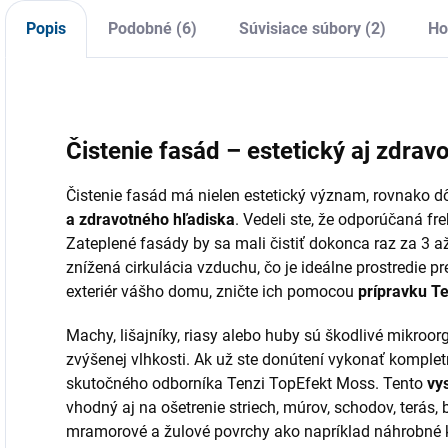
ochranu pred
detailingu, v garáži
r
alergiami. Vhodné
aj v záhrade.
z
Popis
Podobné (6)
Súvisiace súbory (2)
Ho
pre široké
Odolná
spektrum...
konštrukcia,
nastaviteľná...
Čistenie fasád – estetický aj zdra
Čistenie fasád má nielen estetický význam, rovnako dô
a zdravotného hľadiska
. Vedeli ste, že odporúčaná fr
Zateplené fasády by sa mali čistiť dokonca raz za 3 až
znížená cirkulácia vzduchu, čo je ideálne prostredie pr
exteriér vášho domu, zničte ich pomocou
prípravku T
Machy, lišajníky, riasy alebo huby sú škodlivé mikroor
zvýšenej vlhkosti. Ak už ste donútení vykonať komple
skutočného odborníka Tenzi TopEfekt Moss. Tento
vy
vhodný aj na ošetrenie striech, múrov, schodov, terás,
mramorové a žulové povrchy ako napríklad náhrobné