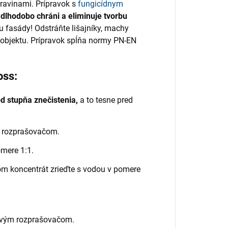
travinami. Prípravok s
fungicídnym
 dlhodobo chráni a eliminuje tvorbu
 fasády! Odstráňte lišajníky, machy
u objektu. Prípravok spĺňa normy PN-EN
oss:
od stupňa znečistenia,
a to tesne pred
o rozprašovačom.
omere 1:1.
čom koncentrát zrieďte s vodou v pomere
kovým rozprašovačom.