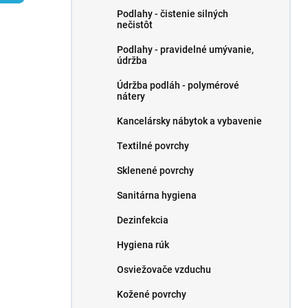
l
Podlahy - čistenie silných
nečistôt
Podlahy - pravidelné umývanie,
údržba
Údržba podláh - polymérové ​​
nátery
Kancelársky nábytok a vybavenie
Textilné povrchy
Sklenené povrchy
Sanitárna hygiena
Dezinfekcia
Hygiena rúk
Osviežovače vzduchu
Kožené povrchy