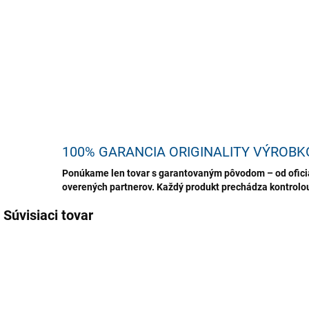
pros
húb.
DETA
U
100% GARANCIA ORIGINALITY VÝROBK
Ponúkame len tovar s garantovaným pôvodom – od oficiá
overených partnerov. Každý produkt prechádza kontrolou,
Súvisiaci tovar
TIP
TIP