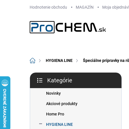
Prejsť
Hodnotenie obchodu
MAGAZÍN
Moja objednáv
na
obsah
Domov
HYGIENA LINE
Špeciálne prípravky na r
B
Kategórie
o
Preskočiť
č
kategórie
n
Novinky
ý
Akciové produkty
p
a
Home Pro
n
HYGIENA LINE
e