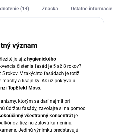
oztokov. So
objemom 0,6–1 l.
átkou a etiketou.
Ponúka plynulú
dnotenie (14)
Značka
Ostatné informácie
reguláciu prúdu,
ergonomickú...
votný význam
ležité je aj
z hygienického
ekvencia čistenia fasád je 5 až 8 rokov?
 5 rokov. V takýchto fasádach je totiž
e machy a lišajníky. Ak už pokrývajú
enzi TopEfekt Moss
.
ganizmy, ktorým sa darí najmä pri
tnú údržbu fasády, zavolajte si na pomoc
sokoúčinný všestranný koncentrát
je
 balkónov, tiež na žulovú kameninu,
 kamene. Jedinú výnimku predstavujú