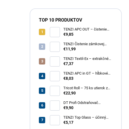
TOP 10 PRODUKTOV
TENZI APC OUT – čistenie
fasád a striech
€9,85
TENZI Čistenie zámkovej
dlažby 1 – na silné
€11,99
znečistenie dlažobných
kociek
TENZI Textil-Ex – extrakčné
tepovanie kobercov a
€7,37
čalúneného nábytku
TENZI APC in GT – hĺbkové
čistenie povrchov, plastov,
€8,03
kože, textílií
Tricot Roll – 75 ks utierok z
mikrovlákna v rolke
€22,90
DT Profi Odstraňovač
vápenných výkvetov - účinné
€9,90
čistenie betónových povrchov
TENZI Top Glass – účinný
prípravok na čistenie skiel a
€5,17
zrkadiel