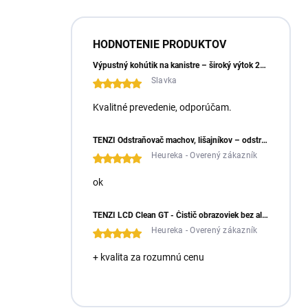
HODNOTENIE PRODUKTOV
Výpustný kohútik na kanistre – široký výtok 23 mm
Slavka
Kvalitné prevedenie, odporúčam.
TENZI Odstraňovač machov, lišajníkov – odstraňuje machy a lišajníky zo zámkovej dlažby
Heureka - Overený zákazník
ok
TENZI LCD Clean GT - Čistič obrazoviek bez alkoholu
Heureka - Overený zákazník
+ kvalita za rozumnú cenu