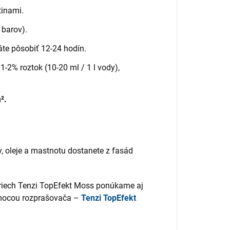
tinami.
barov).
áte pôsobiť 12-24 hodín.
1-2% roztok (10-20 ml / 1 l vody),
².
y, oleje a mastnotu dostanete z fasád
striech Tenzi TopEfekt Moss ponúkame aj
omocou rozprašovača –
Tenzi TopEfekt