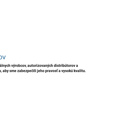
tredie, ktoré zabraňuje opätovnému vzniku machov, rias a
ILNÉ INFORMÁCIE
OPÝTAŤ SA
STRÁŽIŤ
ložiť
OV
lnych výrobcov, autorizovaných distribútorov a
 aby sme zabezpečili jeho pravosť a vysokú kvalitu.
TIP