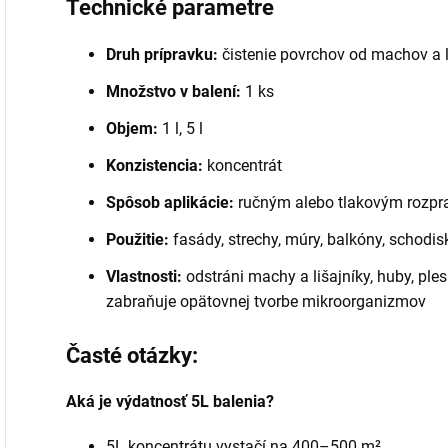
Technické parametre
Druh prípravku:
čistenie povrchov od machov a l
Množstvo v balení:
1 ks
Objem:
1 l, 5 l
Konzistencia:
koncentrát
Spôsob aplikácie:
ručným alebo tlakovým rozp
Použitie:
fasády, strechy, múry, balkóny, schodi
Vlastnosti:
odstráni machy a lišajníky, huby, ples
zabraňuje opätovnej tvorbe mikroorganizmov
Časté otázky:
Aká je výdatnosť 5L balenia?
5L koncentrátu vystačí na 400–500 m²