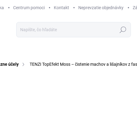
ka
Centrum pomoci
Kontakt
Neprevzatie objednávky
Zá
Hľadať
ôzne účely
TENZI TopEfekt Moss – čistenie machov a lišajníkov z fa
14 hodnotení
Podrobnosti hodnotenia
ZNAČKA:
TENZI
AKCIA
TIP
od
od
Jedn
cena
ZVO