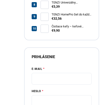
TENZI Univerzálny
odmasťovač GT – revolučný
€5,39
odmasťovač pre vašu
domácnosť, garáž aj záhradu
TENZI HomePro Set do každej
domácnosti
€32,56
Čistiace kefy – kefové
nadstavce do vŕtačky, 4 dielna
€9,90
sada
PRIHLÁSENIE
E-MAIL
HESLO