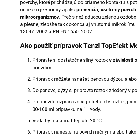
povrchy, ktoré prichádzajú do priameho kontaktu s po
účinkom je vhodný aj ako
prevencia, ošetrený povrch
mikroorganizmov
. Preč s nežiaducou zelenou ozdobou
a plesne, zlepšíte tak dokonca aj vnútornú mikroklím
13697: 2002 a PN-EN 1650: 2002.
Ako použiť prípravok Tenzi TopEfekt M
Pripravte si dostatočne silný roztok
v závislosti 
použitím.
Prípravok môžete nanášať penovou dýzou aleb
Do penovej dýzy si pripravte roztok zriedený v p
Pri použití rozprašovača potrebujete roztok, pri
80-100 ml prípravku na 1 l vody.
Voda by mala mať teplotu 20 °C.
Prípravok naneste na povrch ručným alebo tla