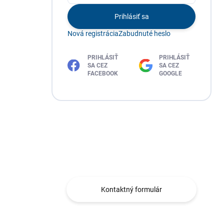
Prihlásiť sa
Nová registrácia
Zabudnuté heslo
PRIHLÁSIŤ
PRIHLÁSIŤ
SA CEZ
SA CEZ
FACEBOOK
GOOGLE
Máte otázku?
Obráťte sa na nás.
Kontaktný formulár