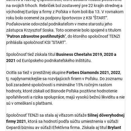
na svojich trhoch. Rebríček bol zostavený pre 22 krajín strednej a
východnej Európy a firmy z Poľska v ňom boli iba 13. V rovnakom
roku bolo ocenené za podporu športovcov z KSI "ŠTART".
Poďakovanie odovzdal podnikateľom v mene starostu jeho
zástupca Krzysztof Soska. Toto ocenenie bolo spojené s titulom
"
Patron zdravotne postihnutých
", do ktorého spoločnosť TENZI
prihlásila spoločnosť KSI "START".
Spoločnosť tiež získala titul
Business Cheetahs 2019, 2020 a
2021
od Európskeho podnikateľského inštitútu.
Ocitla sa tiež v prestížnej skupine
Forbes Diamonds 2021, 2022
,
tj. najdynamickejšie sa rozvíjajúcich firiem v Poľsku. Do zoznamu
boli zaradené spoločnosti s minimálne 15% ročným rastom
hodnoty, ktoré získali od Bisnode Poľska pozitívne hodnotenie
spoľahlivosti a rizika spolupráce, majú vysokú bežnú likviditu a nie
sú v omeškaní s platbami.
Spoločnosť TENZI sa stala aj víťazom súťaže
Silnej dôveryhodnej
firmy 2021
, ktorá sa hodnotí podľa súčtu umiestnenia v súťaži
Gepardi biznisu av súťaži Efektívna firma. Získala aj titul
Brylant