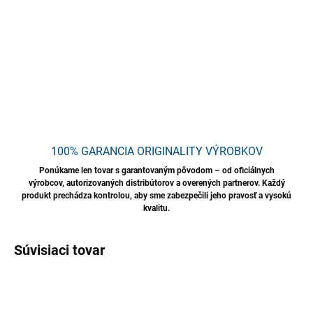
rozpúšťa zvyšky cementu, betónu a lepidla na obklady.
DETAILNÉ INFORMÁCIE
OPÝTAŤ SA
STRÁŽIŤ
Uložiť
100% GARANCIA ORIGINALITY VÝROBKOV
Ponúkame len tovar s garantovaným pôvodom – od oficiálnych
výrobcov, autorizovaných distribútorov a overených partnerov. Každý
produkt prechádza kontrolou, aby sme zabezpečili jeho pravosť a vysokú
kvalitu.
Súvisiaci tovar
TIP
TIP