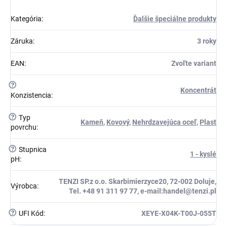
Kategória
:
Ďalšie špeciálne produkty
Záruka
:
3 roky
EAN
:
Zvoľte variant
?
Koncentrát
Konzistencia
:
?
Typ
Kameň
,
Kovový
,
Nehrdzavejúca oceľ
,
Plast
povrchu
:
?
Stupnica
1 - kyslé
pH
:
TENZI SP.z o.o. Skarbimierzyce20, 72-002 Doluje,
Výrobca
:
Tel. +48 91 311 97 77, e-mail:handel@tenzi.pl
?
UFI Kód
:
XEYE-X04K-T00J-055T