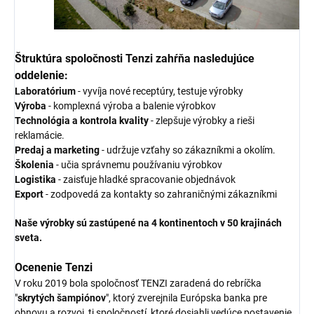
Štruktúra spoločnosti Tenzi zahŕňa nasledujúce
oddelenie:
Laboratórium
- vyvíja nové receptúry, testuje výrobky
Výroba
- komplexná výroba a balenie výrobkov
Technológia a kontrola kvality
- zlepšuje výrobky a rieši
reklamácie.
Predaj a marketing
- udržuje vzťahy so zákazníkmi a okolím.
Školenia
- učia správnemu používaniu výrobkov
Logistika
- zaisťuje hladké spracovanie objednávok
Export
- zodpovedá za kontakty so zahraničnými zákazníkmi
Naše výrobky sú zastúpené na 4 kontinentoch v 50 krajinách
sveta.
Ocenenie Tenzi
V roku 2019 bola spoločnosť TENZI zaradená do rebríčka
"
skrytých šampiónov
", ktorý zverejnila Európska banka pre
obnovu a rozvoj, tj spoločností, ktoré dosiahli vedúce postavenie