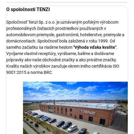
O spoločnosti TENZI
Spoločnosť Tenzi Sp. z o.o. je uznávaným poľským výrobcom
profesionálnych čistiacich prostriedkov používaných v
automobilovom priemysle, gastronómii, hotelierstve, priemysle a
domácnostiach. Spoločnosť bola založená v roku 1999. Od
samého začiatku sa riadime heslom
"Výhoda vďaka kvalite"
.
Vyvíjame vlastné receptúry, vyrábame, balíme a dodávame
prípravky ako naše obchodné značky a ako privátne značky.
Kvalitu našich výrobkov zaručuje okrem iného certifikácia ISO
9001:2015 a norma BRC.