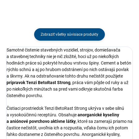
nastaviteľná...
Zobraziť všetky súvisiace produkty
Samotné čistenie stavebných vozidiel, strojov, domiešavača
a stavebnej techniky nie je nič zložité, hoci už po niekoľkých
hodinách práce sú pokryté hrubou vrstvou špiny. Cement a betón
rýchlo schnú a aj po hrubom odstránení po nich ostávajú povlak
a škvrny. Ak na odstraňovanie tohto druhu nečistôt použijete
prípravok Tenzi BetoRast Strong
, práca vám pôjde od ruky a už
po niekoľkých minútach sa pred vami odkryje skutočná farba
čisteného povrchu.
Čistiaci prostriedok Tenzi BetoRast Strong ukrýva v sebe silnú
a vysokoúčinnú receptúru. Obsahuje
anorganické kyseliny
a aniónové povrchovo aktívne látky
, ktoré sa zamerajú priamo na
častice nečistôt, uvoľnia ich a rozpustia, vďaka čomu ich potom
ľahko dostaneme z čisteného povrchu. Anorganické kysliny,