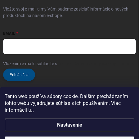
Vložte svoj e-mail a my Vám budeme zasielať informácie o nových
produktoch na našom e-shope.
EMAIL
Vložením e-mailu súhlasíte s
podmienkami ochrany osobných údajov
Prihlásiť sa
Tento web používa súbory cookie. Ďalším prechádzaním
tohto webu vyjadrujete súhlas s ich používaním. Viac
informácií
tu.
Nastavenie
Copyright 2026
ProChem.sk - Oficiálny predajca značky TENZI
. Všetky