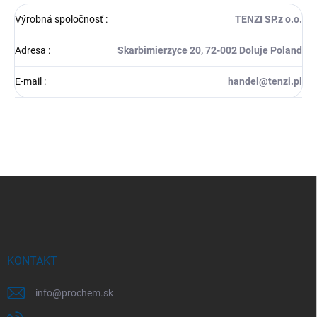
Výrobná spoločnosť
:
TENZI SP.z o.o.
Adresa
:
Skarbimierzyce 20, 72-002 Doluje Poland
E-mail
:
handel@tenzi.pl
Z
á
p
ä
t
i
KONTAKT
e
info
@
prochem.sk