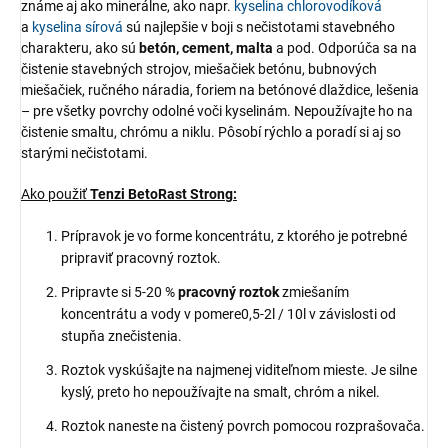
známe aj ako minerálne, ako napr.
kyselina chlorovodíková
a
kyselina sírová
sú najlepšie v boji s nečistotami stavebného
charakteru, ako sú
betón, cement, malta
a pod. Odporúča sa na
čistenie stavebných strojov, miešačiek betónu, bubnových
miešačiek, ručného náradia, foriem na betónové dlaždice, lešenia
– pre všetky povrchy odolné voči kyselinám. Nepoužívajte ho na
čistenie smaltu, chrómu a niklu. Pôsobí rýchlo a poradí si aj so
starými nečistotami.
Ako použiť
Tenzi BetoRast Strong:
Prípravok je vo forme koncentrátu, z ktorého je potrebné
pripraviť pracovný roztok.
Pripravte si 5-20 %
pracovný roztok
zmiešaním
koncentrátu a vody v pomere0,5-2l / 10l v závislosti od
stupňa znečistenia.
Roztok vyskúšajte na najmenej viditeľnom mieste. Je silne
kyslý, preto ho nepoužívajte na smalt, chróm a nikel.
Roztok naneste na čistený povrch pomocou rozprašovača.