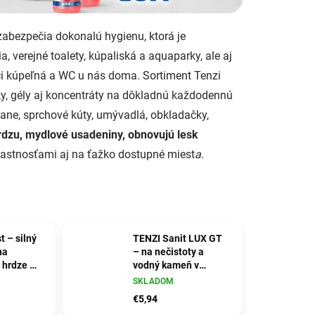
abezpečia dokonalú hygienu, ktorá je
 verejné toalety, kúpaliská a aquaparky, ale aj
i kúpeľná a WC u nás doma. Sortiment Tenzi
ky, gély aj koncentráty na dôkladnú každodennú
vane, sprchové kúty, umývadlá, obkladačky,
rdzu, mydlové usadeniny, obnovujú lesk
vlastnosťami aj na ťažko dostupné miest
a.
t – silný
TENZI Sanit LUX GT
na
– na nečistoty a
 hrdze a
vodný kameň v
ameňa
kúpeľni a na toalete
SKLADOM
€5,94