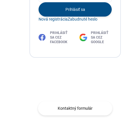
Prihlásiť sa
Nová registrácia
Zabudnuté heslo
PRIHLÁSIŤ
PRIHLÁSIŤ
SA CEZ
SA CEZ
FACEBOOK
GOOGLE
Máte otázku?
Obráťte sa na nás.
Kontaktný formulár