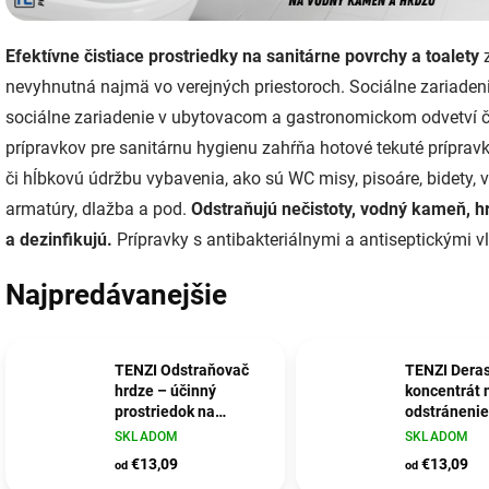
Efektívne čistiace prostriedky na sanitárne povrchy a toalety
z
nevyhnutná najmä vo verejných priestoroch. Sociálne zariadenia,
sociálne zariadenie v ubytovacom a gastronomickom odvetví č
prípravkov pre sanitárnu hygienu zahŕňa hotové tekuté príprav
či hĺbkovú údržbu vybavenia, ako sú WC misy, pisoáre, bidety, 
armatúry, dlažba a pod.
Odstraňujú nečistoty, vodný kameň, h
a dezinfikujú.
Prípravky s antibakteriálnymi a antiseptickými 
Najpredávanejšie
TENZI Odstraňovač
TENZI Deras
hrdze – účinný
koncentrát 
prostriedok na
odstránenie
odstraňovanie hrdze
vodného k
SKLADOM
SKLADOM
z rôznych povrchov
€13,09
€13,09
od
od