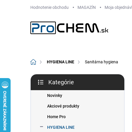
Prejsť
Hodnotenie obchodu
MAGAZÍN
Moja objednáv
na
obsah
Domov
HYGIENA LINE
Sanitárna hygiena
B
Kategórie
o
Preskočiť
č
kategórie
n
Novinky
ý
Akciové produkty
p
a
Home Pro
n
HYGIENA LINE
e