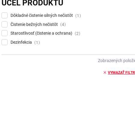
ÚČEL PRODUKTU
Dôkladné čistenie silných nečistôt
1
Čistenie bežných nečistôt
4
Starostlivosť (čistenie a ochrana)
2
Dezinfekcia
1
Zobrazených položi
VYMAZAŤ FILT
V
ý
NOVINKA
p
TIP
i
s
p
r
o