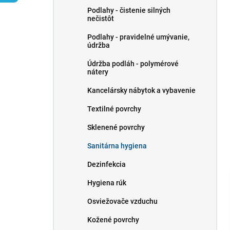
l
Podlahy - čistenie silných
nečistôt
Podlahy - pravidelné umývanie,
údržba
Údržba podláh - polymérové ​​
nátery
Kancelársky nábytok a vybavenie
Textilné povrchy
Sklenené povrchy
Sanitárna hygiena
Dezinfekcia
Hygiena rúk
Osviežovače vzduchu
Kožené povrchy