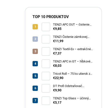
TOP 10 PRODUKTOV
TENZI APC OUT – čistenie
fasád a striech
€9,85
TENZI Čistenie zámkovej
dlažby 1 – na silné
€11,99
znečistenie dlažobných
kociek
TENZI Textil-Ex – extrakčné
tepovanie kobercov a
€7,37
čalúneného nábytku
TENZI APC in GT – hĺbkové
čistenie povrchov, plastov,
€8,03
kože, textílií
Tricot Roll – 75 ks utierok z
mikrovlákna v rolke
€22,90
DT Profi Odstraňovač
vápenných výkvetov - účinné
€9,90
čistenie betónových povrchov
TENZI Top Glass – účinný
prípravok na čistenie skiel a
€5,17
zrkadiel