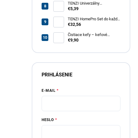
TENZI Univerzálny
odmasťovač GT – revolučný
€5,39
odmasťovač pre vašu
domácnosť, garáž aj záhradu
TENZI HomePro Set do každej
domácnosti
€32,56
Čistiace kefy – kefové
nadstavce do vŕtačky, 4 dielna
€9,90
sada
PRIHLÁSENIE
E-MAIL
HESLO