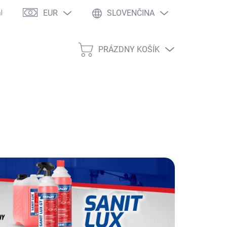
EUR
SLOVENČINA
kaznícke zľavy
Veľkoobchodná spolupráca
Copyright
Dopr
PRÁZDNY KOŠÍK
NÁKUPNÝ
KOŠÍK