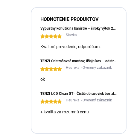
HODNOTENIE PRODUKTOV
Výpustný kohútik na kanistre – široký výtok 23 mm
Slavka
Kvalitné prevedenie, odporúčam.
TENZI Odstraňovač machov, lišajníkov – odstraňuje machy a lišajníky zo zámkovej dlažby
Heureka - Overený zákazník
ok
TENZI LCD Clean GT - Čistič obrazoviek bez alkoholu
Heureka - Overený zákazník
+ kvalita za rozumnú cenu