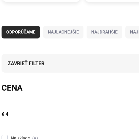
R
a
ODPORÚČAME
NAJLACNEJŠIE
NAJDRAHŠIE
NAJ
d
e
n
i
e
ZAVRIEŤ FILTER
p
r
o
CENA
d
u
k
t
€
4
o
v
Na sklade
8