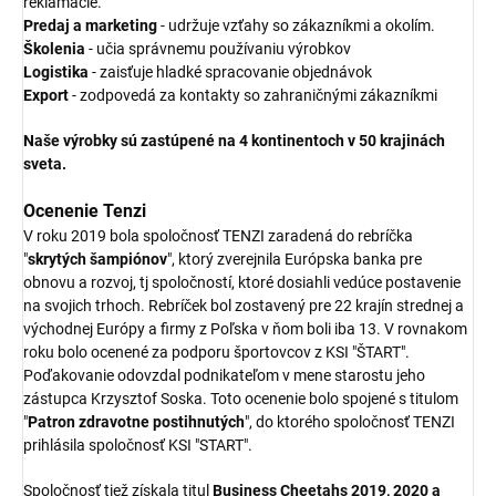
reklamácie.
Predaj a marketing
- udržuje vzťahy so zákazníkmi a okolím.
Školenia
- učia správnemu používaniu výrobkov
Logistika
- zaisťuje hladké spracovanie objednávok
Export
- zodpovedá za kontakty so zahraničnými zákazníkmi
Naše výrobky sú zastúpené na 4 kontinentoch v 50 krajinách
sveta.
Ocenenie Tenzi
V roku 2019 bola spoločnosť TENZI zaradená do rebríčka
"
skrytých šampiónov
", ktorý zverejnila Európska banka pre
obnovu a rozvoj, tj spoločností, ktoré dosiahli vedúce postavenie
na svojich trhoch. Rebríček bol zostavený pre 22 krajín strednej a
východnej Európy a firmy z Poľska v ňom boli iba 13. V rovnakom
roku bolo ocenené za podporu športovcov z KSI "ŠTART".
Poďakovanie odovzdal podnikateľom v mene starostu jeho
zástupca Krzysztof Soska. Toto ocenenie bolo spojené s titulom
"
Patron zdravotne postihnutých
", do ktorého spoločnosť TENZI
prihlásila spoločnosť KSI "START".
Spoločnosť tiež získala titul
Business Cheetahs 2019, 2020 a