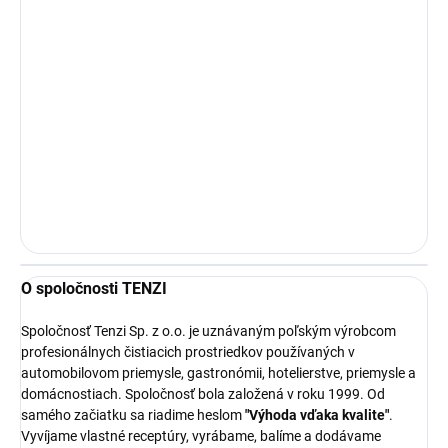
O spoločnosti TENZI
Spoločnosť Tenzi Sp. z o.o. je uznávaným poľským výrobcom
profesionálnych čistiacich prostriedkov používaných v
automobilovom priemysle, gastronómii, hotelierstve, priemysle a
domácnostiach. Spoločnosť bola založená v roku 1999. Od
samého začiatku sa riadime heslom
"Výhoda vďaka kvalite"
.
Vyvíjame vlastné receptúry, vyrábame, balíme a dodávame