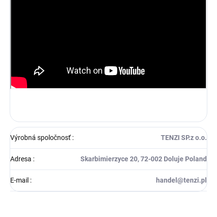
Výrobná spoločnosť
:
TENZI SP.z o.o.
Adresa
:
Skarbimierzyce 20, 72-002 Doluje Poland
E-mail
:
handel@tenzi.pl