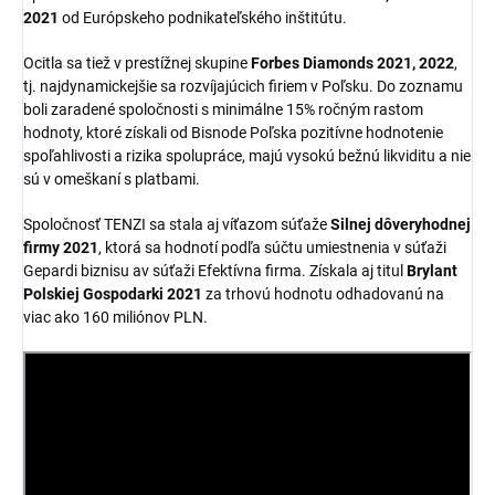
2021
od Európskeho podnikateľského inštitútu.
Ocitla sa tiež v prestížnej skupine
Forbes Diamonds 2021, 2022
,
tj. najdynamickejšie sa rozvíjajúcich firiem v Poľsku. Do zoznamu
boli zaradené spoločnosti s minimálne 15% ročným rastom
hodnoty, ktoré získali od Bisnode Poľska pozitívne hodnotenie
spoľahlivosti a rizika spolupráce, majú vysokú bežnú likviditu a nie
sú v omeškaní s platbami.
Spoločnosť TENZI sa stala aj víťazom súťaže
Silnej dôveryhodnej
firmy 2021
, ktorá sa hodnotí podľa súčtu umiestnenia v súťaži
Gepardi biznisu av súťaži Efektívna firma. Získala aj titul
Brylant
Polskiej Gospodarki 2021
za trhovú hodnotu odhadovanú na
viac ako 160 miliónov PLN.