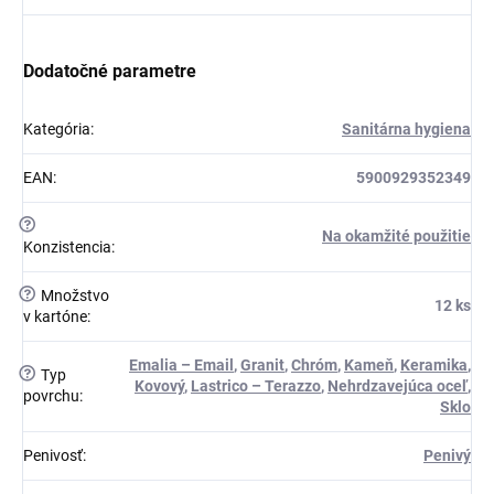
Dodatočné parametre
Kategória
:
Sanitárna hygiena
EAN
:
5900929352349
?
Na okamžité použitie
Konzistencia
:
?
Množstvo
12 ks
v kartóne
:
Emalia – Email
,
Granit
,
Chróm
,
Kameň
,
Keramika
,
?
Typ
Kovový
,
Lastrico – Terazzo
,
Nehrdzavejúca oceľ
,
povrchu
:
Sklo
Penivosť
:
Penivý