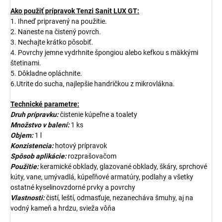
Ako použiť prípravok Tenzi Sanit LUX GT:
1. Ihneď pripravený na použitie.
2. Naneste na čistený povrch.
3. Nechajte krátko pôsobiť.
4. Povrchy jemne vydrhnite špongiou alebo kefkou s mäkkými
štetinami.
5. Dôkladne opláchnite.
6.Utrite do sucha, najlepšie handričkou z mikrovlákna.
Technické parametre:
Druh prípravku:
čistenie kúpeľne a toalety
Množstvo v balení:
1 ks
Objem:
1 l
Konzistencia:
hotový prípravok
Spôsob aplikácie:
rozprašovačom
Použitie:
keramické obklady, glazované obklady, škáry, sprchové
kúty, vane, umývadlá, kúpeľňové armatúry, podlahy a všetky
ostatné kyselinovzdorné prvky a povrchy
Vlastnosti:
čistí, leští, odmasťuje, nezanecháva šmuhy, aj na
vodný kameň a hrdzu, svieža vôňa