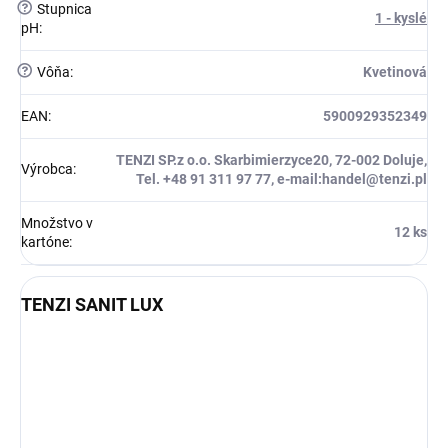
?
Stupnica
1 - kyslé
pH
:
?
Vôňa
:
Kvetinová
EAN
:
5900929352349
TENZI SP.z o.o. Skarbimierzyce20, 72-002 Doluje,
Výrobca
:
Tel. +48 91 311 97 77, e-mail:handel@tenzi.pl
Množstvo v
12 ks
kartóne
:
TENZI SANIT LUX