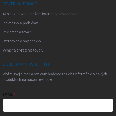
CENTRUM POMOCI
Ako nakupovať v našom internetovom obchode
Iné otázky a problémy
Reklamácia tovaru
Stornovanie objednávky
Výmena a vrátenie tovaru
ODOBERAŤ NEWSLETTER
Vložte svoj e-mail a my Vám budeme zasielať informácie o nových
produktoch na našom e-shope.
EMAIL