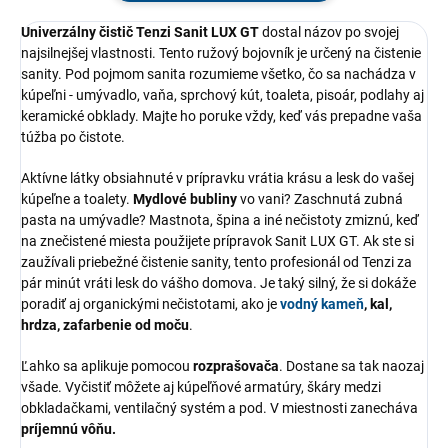
Univerzálny čistič Tenzi Sanit LUX GT
dostal názov po svojej
najsilnejšej vlastnosti. Tento ružový bojovník je určený na čistenie
sanity. Pod pojmom sanita rozumieme všetko, čo sa nachádza v
kúpeľni - umývadlo, vaňa, sprchový kút, toaleta, pisoár, podlahy aj
keramické obklady. Majte ho poruke vždy, keď vás prepadne vaša
túžba po čistote.
Aktívne látky obsiahnuté v prípravku vrátia krásu a lesk do vašej
kúpeľne a toalety.
Mydlové bubliny
vo vani? Zaschnutá zubná
pasta na umývadle? Mastnota, špina a iné nečistoty zmiznú, keď
na znečistené miesta použijete prípravok Sanit LUX GT. Ak ste si
zaužívali priebežné čistenie sanity, tento profesionál od Tenzi za
pár minút vráti lesk do vášho domova. Je taký silný, že si dokáže
poradiť aj organickými nečistotami, ako je
vodný kameň
, kal,
hrdza, zafarbenie od moču
.
Ľahko sa aplikuje pomocou
rozprašovača
. Dostane sa tak naozaj
všade. Vyčistiť môžete aj kúpeľňové armatúry, škáry medzi
obkladačkami, ventilačný systém a pod. V miestnosti zanecháva
príjemnú vôňu.