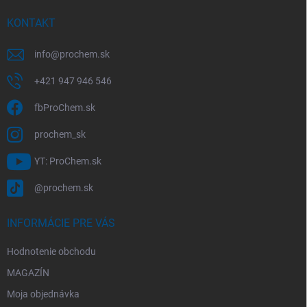
t
i
KONTAKT
e
info
@
prochem.sk
+421 947 946 546
fbProChem.sk
prochem_sk
YT: ProChem.sk
@prochem.sk
INFORMÁCIE PRE VÁS
Hodnotenie obchodu
MAGAZÍN
Moja objednávka