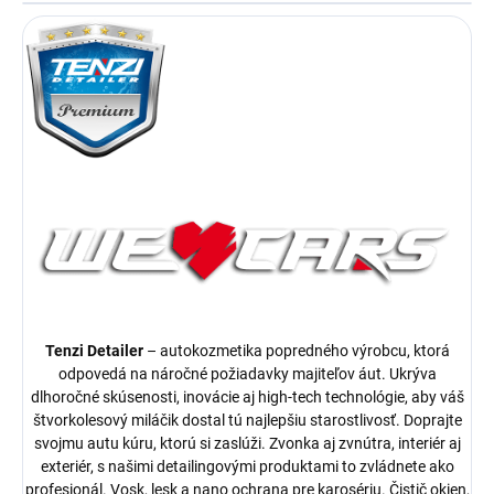
Tenzi Detailer
– autokozmetika popredného výrobcu, ktorá
odpovedá na náročné požiadavky majiteľov áut. Ukrýva
dlhoročné skúsenosti, inovácie aj high-tech technológie, aby váš
štvorkolesový miláčik dostal tú najlepšiu starostlivosť. Doprajte
svojmu autu kúru, ktorú si zaslúži. Zvonka aj zvnútra, interiér aj
exteriér, s našimi detailingovými produktami to zvládnete ako
profesionál. Vosk, lesk a nano ochrana pre karosériu. Čistič okien,