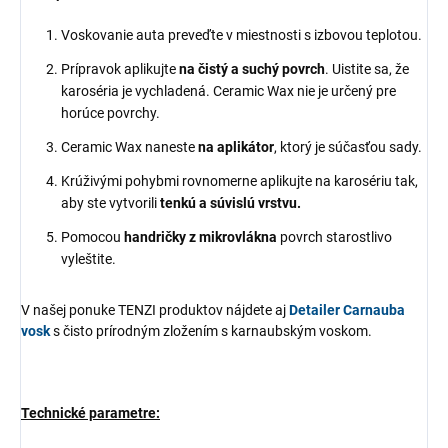
Voskovanie auta preveďte v miestnosti s izbovou teplotou.
Prípravok aplikujte
na čistý a suchý povrch
. Uistite sa, že
karoséria je vychladená. Ceramic Wax nie je určený pre
horúce povrchy.
Ceramic Wax naneste
na aplikátor
, ktorý je súčasťou sady.
Krúživými pohybmi rovnomerne aplikujte na karosériu tak,
aby ste vytvorili
tenkú a súvislú vrstvu.
Pomocou
handričky z mikrovlákna
povrch starostlivo
vyleštite.
V našej ponuke TENZI produktov nájdete aj
Detailer Carnauba
vosk
s čisto prírodným zložením s karnaubským voskom.
Technické parametre: