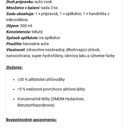
Druh prípravku:
auto vosk
Množstvo v balení:
sada 3 ks
Sada obsahuje:
1 × prípravok, 1 × aplikátor, 1 × handrička z
mikrovlákna
Objem:
300 ml
Konzistencia:
tekutý
Spôsob aplikácie:
na aplikátor
Použitie:
karoséria auta
Vlastnosti
: zdravotne nezávadný, dlhotrvajúci účinok,
nanoochrana, super hydrofóbny, obnova laku a oživenie farby
Zloženie:
≥30 % alifatické uhľovodíky
<5 % neiónové povrchovo aktívne látky
Konzervačné látky (DMDM Hydantoin,
Benzisothiazolinone)
Bezpečnostné upozornenia: