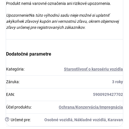
Produkt nemá varovné označenia ani rizikové upozornenia.
Upozornenie:
Na
túto výhodnú sadu nieje možné si uplatniť
akýkoľvek zľavový kupón ani vernostnú zľavu, okrem objemovej
zľavy určenej pre registrovaných zákazníkov.
Dodatočné parametre
Kategória
:
Starostlivosť o karosériu vozidla
Záruka
:
3 roky
EAN
:
5900929427702
Účel produktu
:
Ochrana/Konzervácia/Impregnácia
?
Určené pre
:
Osobné vozidlá, Nákladné vozidlá, Karavan