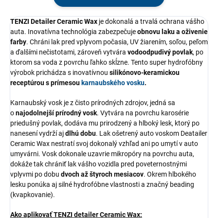
TENZI Detailer Ceramic Wax
je dokonalá a trvalá ochrana vášho
auta. Inovatívna technológia zabezpečuje
obnovu laku a oživenie
farby
. Chráni lak pred vplyvom počasia, UV žiarením, soľou, peľom
a ďalšími nečistotami, zároveň vytvára
vodoodpudivý povlak
, po
ktorom sa voda z povrchu ľahko skĺzne. Tento super hydrofóbny
výrobok prichádza s inovatívnou
silikónovo-keramickou
receptúrou s prímesou
karnaubského vosku
.
Karnaubský vosk je z čisto prírodných zdrojov, jedná sa
o
najodolnejší prírodný vosk
. Vytvára na povrchu karosérie
priedušný povlak, dodáva mu prirodzený a hlboký lesk, ktorý po
nanesení vydrží aj
dlhú dobu
. Lak ošetrený auto voskom Deatailer
Ceramic Wax nestratí svoj dokonalý vzhľad ani po umytí v auto
umyvárni. Vosk dokonale uzavrie mikropóry na povrchu auta,
dokáže tak chrániť lak vášho vozidla pred poveternostnými
vplyvmi po dobu
dvoch až štyroch mesiacov
. Okrem hlbokého
lesku ponúka aj silné hydrofóbne vlastnosti a značný beading
(kvapkovanie).
Ako aplikovať TENZI detailer Ceramic Wax: