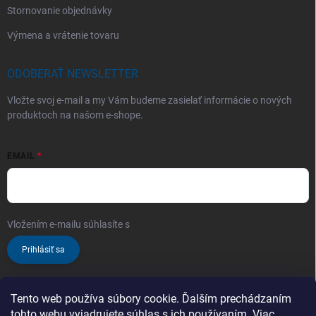
Stornovanie objednávky
Výmena a vrátenie tovaru
ODOBERAŤ NEWSLETTER
Vložte svoj e-mail a my Vám budeme zasielať informácie o nových
produktoch na našom e-shope.
EMAIL
Vložením e-mailu súhlasíte s
podmienkami ochrany osobných údajov
Prihlásiť sa
Tento web používa súbory cookie. Ďalším prechádzaním
tohto webu vyjadrujete súhlas s ich používaním. Viac