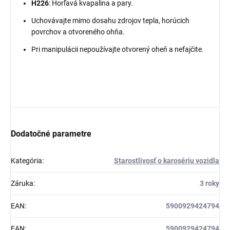
H226
: Horľavá kvapalina a pary.
Uchovávajte mimo dosahu zdrojov tepla, horúcich
povrchov a otvoreného ohňa.
Pri manipulácii nepoužívajte otvorený oheň a nefajčite.
Dodatočné parametre
Kategória
:
Starostlivosť o karosériu vozidla
Záruka
:
3 roky
EAN
:
5900929424794
EAN
:
5900929424794