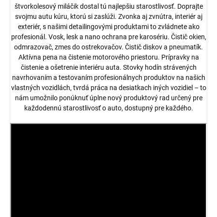
štvorkolesový miláčik dostal tú najlepšiu starostlivosť. Doprajte
svojmu autu kúru, ktorú si zaslúži. Zvonka aj zvnútra, interiér aj
exteriér, s našimi detailingovými produktami to zvládnete ako
profesionál. Vosk, lesk a nano ochrana pre karosériu. Čistič okien,
odmrazovač, zmes do ostrekovačov. Čistič diskov a pneumatík.
Aktívna pena na čistenie motorového priestoru. Prípravky na
čistenie a ošetrenie interiéru auta. Stovky hodín strávených
navrhovaním a testovaním profesionálnych produktov na našich
vlastných vozidlách, tvrdá práca na desiatkach iných vozidiel – to
nám umožnilo ponúknuť úplne nový produktový rad určený pre
každodennú starostlivosť o auto, dostupný pre každého.