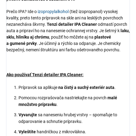
Prečo IPA? Ide o
izopropylalkohol
(tiež izopropanol) vysokej
kvality, preto tento prípravok na skle ani na lesklých povrchoch
nezanecháva škvrny.
Tenzi detailer IPA Cleaner
odmastí povrch
auta a pripraví ho na nanesenie ochrannej vrstvy. Je šetrný k
laku,
sklu, hliníku aj chrómu
, použiť ho môžete aj na
plastové
a gumené prvky
. Je účinný a rýchlo sa odparuje. Je chemicky
bezpečný, nemení štruktúru ani farbu ošetrovaného povrchu.
Ako používať Tenzi detailer IPA Cleaner:
Prípravok sa aplikuje
na čistý a suchý exteriér auta
.
Pomocou rozprašovača nastriekajte na povrch
malé
množstvo prípravku
.
Vyvarujte
sa naneseniu hrubej vrstvy – spomaľuje to
odparovanie a schnutie prípravku.
Vyleštite
handričkou z mikrovlákna.