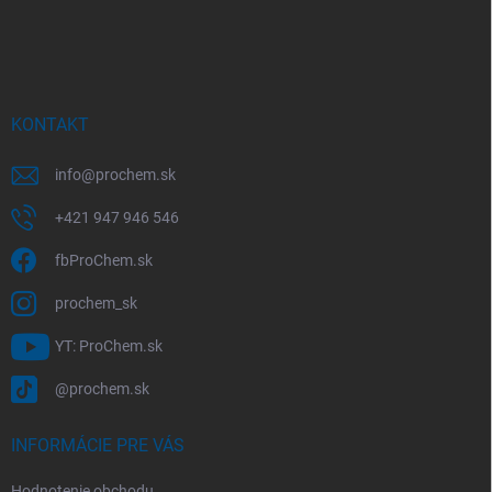
Z
á
p
ä
t
i
KONTAKT
e
info
@
prochem.sk
+421 947 946 546
fbProChem.sk
prochem_sk
YT: ProChem.sk
@prochem.sk
INFORMÁCIE PRE VÁS
Hodnotenie obchodu