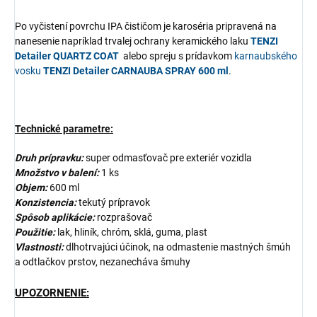
Po vyčistení povrchu IPA čističom je karoséria pripravená na
nanesenie napríklad trvalej ochrany keramického laku
TENZI
Detailer QUARTZ COAT
alebo spreju s prídavkom
karnaubského
vosku
TENZI Detailer CARNAUBA SPRAY 600 ml
.
Technické parametre:
Druh prípravku:
super odmasťovač pre exteriér vozidla
Množstvo v balení:
1 ks
Objem:
600 ml
Konzistencia:
tekutý prípravok
Spôsob aplikácie:
rozprašovač
Použitie:
lak, hliník, chróm, sklá, guma, plast
Vlastnosti:
dlhotrvajúci účinok, na odmastenie mastných šmúh
a odtlačkov prstov, nezanecháva šmuhy
UPOZORNENIE
: