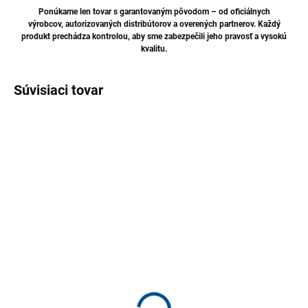
Ponúkame len tovar s garantovaným pôvodom – od oficiálnych
výrobcov, autorizovaných distribútorov a overených partnerov. Každý
produkt prechádza kontrolou, aby sme zabezpečili jeho pravosť a vysokú
kvalitu.
Súvisiaci tovar
TIP
SKLADOM
SKLADOM
TENZI Utierka z
TENZI Utierka z
mikrovlákna žltá 38x38 –
mikrovlákna modrá
mäkká a všestranná
40x40cm – mäkká a