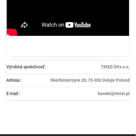
Výrobná spoločnosť
:
TENZI SP.z o.o.
Adresa
:
Skarbimierzyce 20, 72-002 Doluje Poland
E-mail
:
handel@tenzi.pl