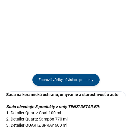
Do košíka
Do košíka
Profesionálny keramicko-
Revolučný čistiaci prípravok –
kremenný povlak na dlhodobú
automobilový šampón, ktorý
ochranu laku. Zabezpečuje
počas umývania vytvára na laku
vynikajúci lesk a kvapôčkový
kremennú ochrannú vrstvu. Táto
efekt. Chráni pred škrabancami a
vrstva výrazne zlepšuje vzhľad
odreninami, spomaľuje
laku, chráni ho pred...
usadzovanie...
Zobraziť všetky súvisiace produkty
Sada na keramickú ochranu, umývanie a starostlivosť o auto
Sada obsahuje 3 produkty z rady TENZI DETAILER:
1. Detailer Quartz Coat 100 ml
2.
Detailer Quartz Šampón
770 ml
3. Detailer QUARTZ SPRAY 600 ml