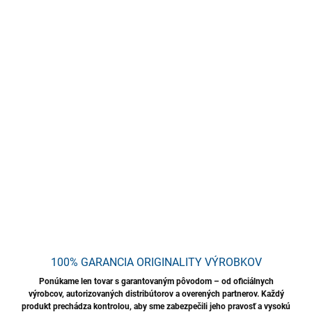
−
+
Pridať do košíka
Profesionálna sada na keramickú ochranu a starostlivosť o
automobil. Obsahuje keramicko-kremenný povlak, šampón na
umývanie s obnovou povlaku a sprej na rýchle obnovenie lesku a
ochrany laku. Zabezpečuje dlhodobú ochranu, hlboký lesk a
jednoduchú údržbu vozidla.
DETAILNÉ INFORMÁCIE
OPÝTAŤ SA
STRÁŽIŤ
Uložiť
100% GARANCIA ORIGINALITY VÝROBKOV
Ponúkame len tovar s garantovaným pôvodom – od oficiálnych
výrobcov, autorizovaných distribútorov a overených partnerov. Každý
produkt prechádza kontrolou, aby sme zabezpečili jeho pravosť a vysokú