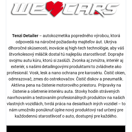
Tenzi Detailer
– autokozmetika popredného výrobcu, ktorá
odpovedá na náročné požiadavky majiteľov áut. Ukrýva
dlhoročné skúsenosti, inovácie aj high-tech technológie, aby váš
štvorkolesový miláčik dostal tú najlepšiu starostlivosť. Doprajte
svojmu autu kúru, ktorú si zaslúži. Zvonka aj zvnútra, interiér aj
exteriér, s našimi detailingovými produktami to zvládnete ako
profesionál. Vosk, lesk a nano ochrana pre karosériu. Čistič okien,
odmrazovač, zmes do ostrekovačov. Čistič diskov a pneumatík.
Aktívna pena na čistenie motorového priestoru. Prípravky na
čistenie a ošetrenie interiéru auta. Stovky hodín strávených
navrhovaním a testovaním profesionálnych produktov na našich
vlastných vozidlách, tvrdá práca na desiatkach iných vozidiel – to
nám umožnilo ponúknuť úplne nový produktový rad určený pre
každodennú starostlivosť o auto, dostupný pre každého.