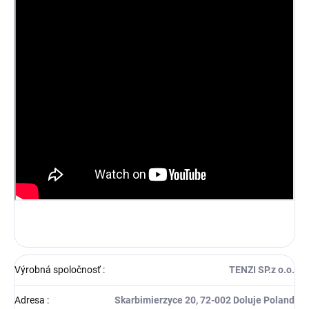
Výrobná spoločnosť
:
TENZI SP.z o.o.
Adresa
:
Skarbimierzyce 20, 72-002 Doluje Poland