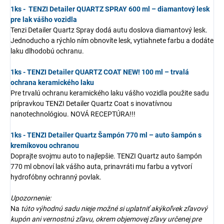
1ks - TENZI Detailer QUARTZ SPRAY 600 ml – diamantový lesk
pre lak vášho vozidla
Tenzi Detailer Quartz Spray dodá autu doslova diamantový lesk.
Jednoducho a rýchlo ním obnovíte lesk, vytiahnete farbu a dodáte
laku dlhodobú ochranu.
1ks - TENZI Detailer QUARTZ COAT NEW! 100 ml – trvalá
ochrana keramického laku
Pre trvalú ochranu keramického laku vášho vozidla použite sadu
prípravkou TENZI Detailer Quartz Coat s inovatívnou
nanotechnológiou. NOVÁ RECEPTÚRA!!!
1ks - TENZI Detailer Quartz Šampón 770 ml – auto šampón s
kremíkovou ochranou
Doprajte svojmu auto to najlepšie. TENZI Quartz auto šampón
770 ml obnoví lak vášho auta, prinavráti mu farbu a vytvorí
hydrofóbny ochranný povlak.
Upozornenie:
Na
túto výhodnú sadu nieje možné si uplatniť akýkoľvek zľavový
kupón ani vernostnú zľavu, okrem objemovej zľavy určenej pre