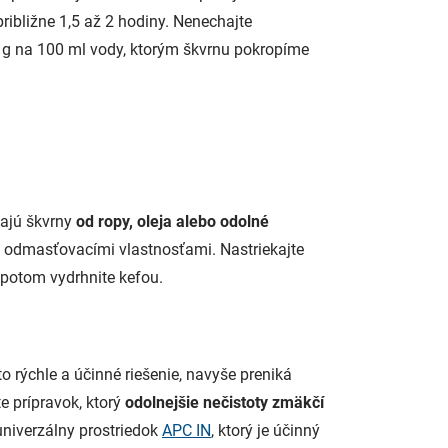
ribližne 1,5 až 2 hodiny. Nenechajte
0 g na 100 ml vody, ktorým škvrnu pokropíme
zajú škvrny
od ropy, oleja alebo odolné
 odmasťovacími vlastnosťami. Nastriekajte
 potom vydrhnite kefou.
o rýchle a účinné riešenie, navyše preniká
e prípravok, ktorý
odolnejšie
nečistoty zmäkčí
univerzálny prostriedok
APC IN
, ktorý je účinný