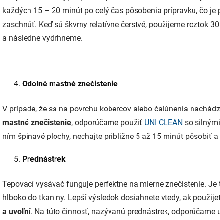
každých 15 – 20 minút po celý čas pôsobenia prípravku, čo je p
zaschnúť. Keď sú škvrny relatívne čerstvé, použijeme roztok 3
a následne vydrhneme.
Odolné mastné znečistenie
V prípade, že sa na povrchu kobercov alebo čalúnenia nachád
mastné znečistenie
, odporúčame použiť
UNI CLEAN
so silnými
ním špinavé plochy, nechajte približne 5 až 15 minút pôsobiť a
Prednástrek
Tepovací vysávač funguje perfektne na mierne znečistenie. Je t
hlboko do tkaniny. Lepší výsledok dosiahnete vtedy, ak použijet
a uvoľní
. Na túto činnosť, nazývanú prednástrek, odporúčame 