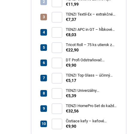
dlažby 1 – na silné
€11,99
znečistenie dlažobných
kociek
TENZI Textil-Ex – extrakčné
tepovanie kobercov a
€7,37
čalúneného nábytku
TENZI APC in GT – hĺbkové
čistenie povrchov, plastov,
€8,03
kože, textílií
Tricot Roll – 75 ks utierok z
mikrovlákna v rolke
€22,90
DT Profi Odstraňovač
vápenných výkvetov - účinné
€9,90
čistenie betónových povrchov
TENZI Top Glass – účinný
prípravok na čistenie skiel a
€5,17
zrkadiel
TENZI Univerzálny
odmasťovač GT – revolučný
€5,39
odmasťovač pre vašu
domácnosť, garáž aj záhradu
TENZI HomePro Set do každej
domácnosti
€32,56
Čistiace kefy – kefové
nadstavce do vŕtačky, 4 dielna
€9,90
sada