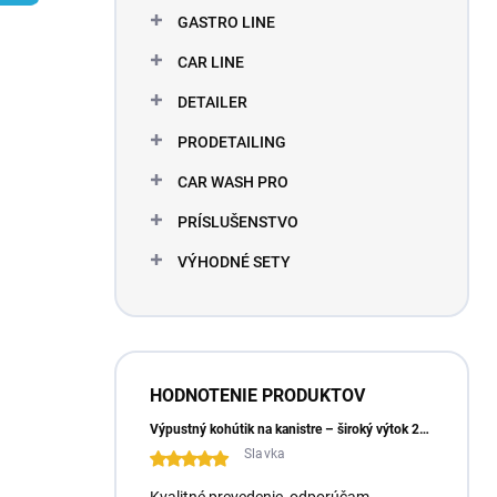
l
GASTRO LINE
CAR LINE
DETAILER
PRODETAILING
CAR WASH PRO
PRÍSLUŠENSTVO
VÝHODNÉ SETY
HODNOTENIE PRODUKTOV
Výpustný kohútik na kanistre – široký výtok 23 mm
Slavka