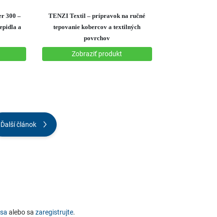
Ďalší článok
 sa
alebo sa
zaregistrujte
.