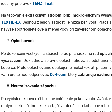
ideálny prípravok
TENZI Textil
.
Na tepovanie
extrakčným strojom, príp. mokro-suchým vysá
TEXTIL-EX
. Jednou z jeho vlastností je nízka penivosť. Práca
navyše spotrebujete oveľa menej vody pri záverečnom oplacho
Oplachovanie
Po dokončení všetkých čistiacich prác prichádza na rad
oplách
vysávačom
. Dôkladné a správne opláchnutie zaistí odstránenie
koberca. Preto oplachovanie opakujeme niekoľkokrát, pričom 
vám určite hodí odpeňovač
De-Foam
, ktorý
zabraňuje nadmern
Neutralizovanie zápachu
Po vyčistení koberec či textilné čalúnenie pekne vonia. Avšak
malými deťmi či tam, kde sa fajčí v interiéri, do kobercov a te