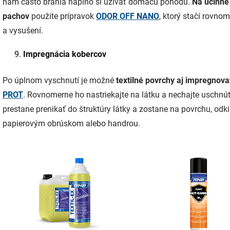
nám často bránia naplno si užívať domácu pohodu.
Na účinné
pachov
použite prípravok
ODOR OFF NANO
, ktorý stačí rovno
a vysušení.
Impregnácia kobercov
Po úplnom vyschnutí je možné
textilné povrchy aj impregnova
PROT
. Rovnomerne ho nastriekajte na látku a nechajte uschnúť,
prestane prenikať do štruktúry látky a zostane na povrchu, odki
papierovým obrúskom alebo handrou.