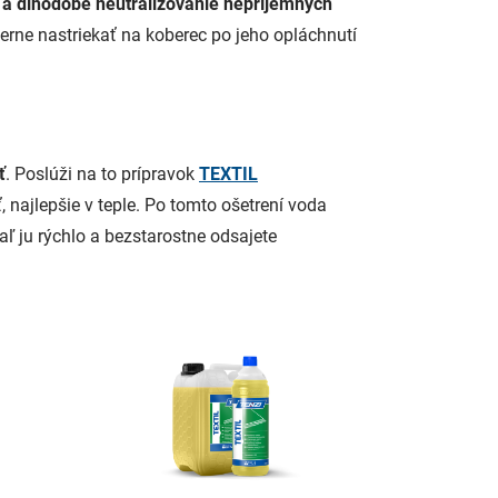
 a dlhodobé neutralizovanie nepríjemných
merne nastriekať na koberec po jeho opláchnutí
ť
. Poslúži na to prípravok
TEXTIL
 najlepšie v teple. Po tomto ošetrení voda
aľ ju rýchlo a bezstarostne odsajete