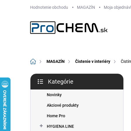
Prejsť
Hodnotenie obchodu
MAGAZÍN
Moja objednáv
na
obsah
Domov
MAGAZÍN
Čistenie v interiéry
Čistí
B
Kategórie
o
Preskočiť
č
kategórie
n
Novinky
ý
Akciové produkty
p
a
Home Pro
n
HYGIENA LINE
e