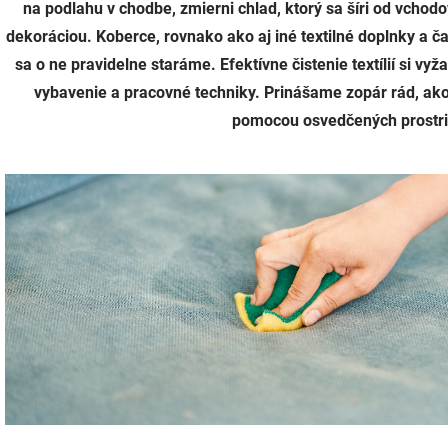
na podlahu v chodbe, zmierni chlad, ktorý sa šíri od vchod
dekoráciou. Koberce, rovnako ako aj iné textilné doplnky a ča
sa o ne pravidelne staráme. Efektívne čistenie textílií si vy
vybavenie a pracovné techniky. Prinášame zopár rád, ako 
pomocou osvedčených prostr