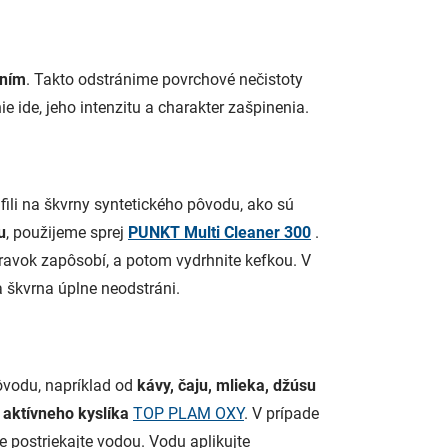
aním
. Takto odstránime povrchové nečistoty
 ide, jeho intenzitu a charakter zašpinenia.
li na škvrny syntetického pôvodu, ako sú
u
, použijeme sprej
PUNKT Multi Cleaner 300
.
pravok zapôsobí, a potom vydrhnite kefkou. V
a škvrna úplne neodstráni.
ôvodu, napríklad od
kávy, čaju, mlieka, džúsu
aktívneho kyslíka
TOP PLAM OXY
. V prípade
 postriekajte vodou. Vodu aplikujte