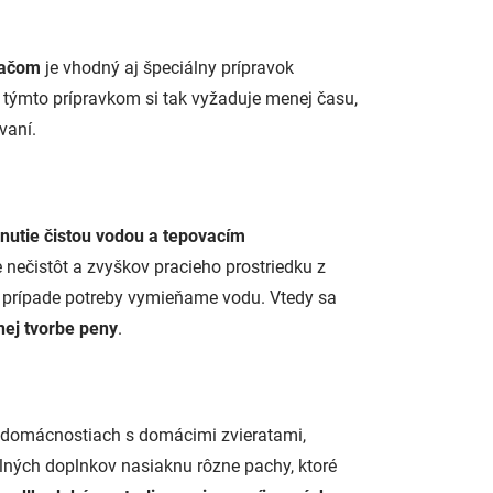
vačom
je vhodný aj špeciálny prípravok
 s týmto prípravkom si tak vyžaduje menej času,
vaní.
nutie čistou vodou a tepovacím
 nečistôt a zvyškov pracieho prostriedku z
v prípade potreby vymieňame vodu. Vtedy sa
ej tvorbe peny
.
 v domácnostiach s domácimi zvieratami,
xtilných doplnkov nasiaknu rôzne pachy, ktoré