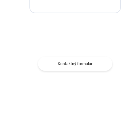
Máte otázku?
Obráťte sa na nás.
Kontaktný formulár