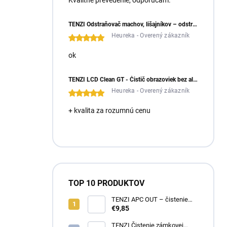
Kvalitné prevedenie, odporúčam.
TENZI Odstraňovač machov, lišajníkov – odstraňuje machy a lišajníky zo zámkovej dlažby
Heureka - Overený zákazník
ok
TENZI LCD Clean GT - Čistič obrazoviek bez alkoholu
Heureka - Overený zákazník
+ kvalita za rozumnú cenu
TOP 10 PRODUKTOV
TENZI APC OUT – čistenie
fasád a striech
€9,85
TENZI Čistenie zámkovej