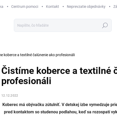
ka
Centrum pomoci
Kontakt
Neprevzatie objednávky
Zá
Hľadať
me koberce a textilné čalúnenie ako profesionáli
Čistíme koberce a textilné 
profesionáli
12.12.2022
Koberec má obývačku zútulniť. V detskej izbe vymedzuje pries
pred kontaktom so studenou podlahou, keď sa rozospatí vyk