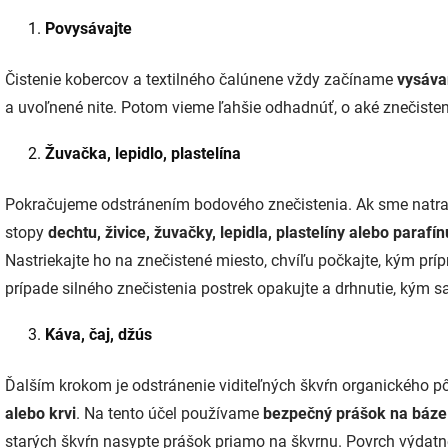
Povysávajte
Čistenie kobercov a textilného čalúnene vždy začíname
vysáv
a uvoľnené nite. Potom vieme ľahšie odhadnúť, o aké znečistenie
Žuvačka, lepidlo, plastelína
Pokračujeme odstránením bodového znečistenia. Ak sme natrafi
stopy
dechtu, živice, žuvačky, lepidla, plastelíny alebo parafín
Nastriekajte ho na znečistené miesto, chvíľu počkajte, kým prí
prípade silného znečistenia postrek opakujte a drhnutie, kým s
Káva, čaj, džús
Ďalším krokom je odstránenie viditeľných škvŕn organického p
alebo krvi
. Na tento účel používame
bezpečný prášok na báze 
starých škvŕn nasypte prášok priamo na škvrnu. Povrch výdatne