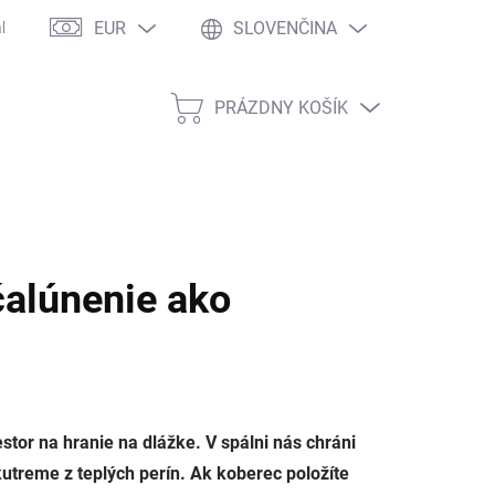
EUR
SLOVENČINA
kaznícke zľavy
Veľkoobchodná spolupráca
Copyright
Dopr
PRÁZDNY KOŠÍK
NÁKUPNÝ
KOŠÍK
čalúnenie ako
tor na hranie na dlážke. V spálni nás chráni
utreme z teplých perín. Ak koberec položíte