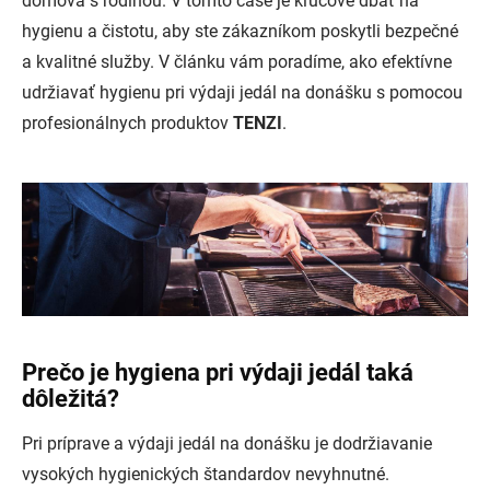
domova s rodinou. V tomto čase je kľúčové dbať na
hygienu a čistotu, aby ste zákazníkom poskytli bezpečné
a kvalitné služby. V článku vám poradíme, ako efektívne
udržiavať hygienu pri výdaji jedál na donášku s pomocou
profesionálnych produktov
TENZI
.
Prečo je hygiena pri výdaji jedál taká
dôležitá?
Pri príprave a výdaji jedál na donášku je dodržiavanie
vysokých hygienických štandardov nevyhnutné.