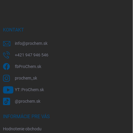
á
p
ä
t
i
KONTAKT
e
info
@
prochem.sk
+421 947 946 546
fbProChem.sk
prochem_sk
YT: ProChem.sk
@prochem.sk
INFORMÁCIE PRE VÁS
Hodnotenie obchodu