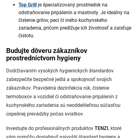
Top Grill
je špecializovaný prostriedok na
odstraňovanie pripálenín a mastnoty. Je ideálny na
čistenie grilov, pecí či iného kuchynského
zariadenia, pričom predlžuje ich životnosť a zaisťuje
čistotu.
Budujte dôveru zákazníkov
prostredníctvom hygieny
Dodržiavaním vysokých hygienických štandardov
zabezpečíte bezpečné jedlá a spokojnosť svojich
zákazníkov. Pravidelná dezinfekcia rúk, čistenie
termoboxov a vozidiel či odstraňovanie pripálenín z
kuchynského zariadenia sú neoddeliteľnou súčasťou
úspešnej prevádzky počas sviatkov.
Investujte do profesionálnych produktov
TENZI
, ktoré
vám pomôžu dosiahnuť najvyšší štandard hygieny a