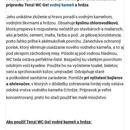
prípravku Tenzi WC Gel
vodný kameň
a hrdza
.
Jeho unikátne zloženie si hravo poradí s vodným kameňom,
vodnými škvrnami a hrdzou. Obsahuje
kyslinu chlorovodíkovú
,
ktorá prispieva k rozpusteniu nečistôt po stavbároch a maliaroch,
ako je betón, cement, malta, farba a pod. Je gélovej konzistencie,
preto ľahko priľne k akémukoľvek povrchu. Zanecháva ochranný
povlak, ktorý eliminuje usádzanie nového vodného kameňa, a to aj
pod okrajom záchodovej misy. Pôsobí aj pod vodnou hladinou,
WC teda ostáva perfektne čisté. Bezpečný ku všetkým povrchom
odolným voči kyseline. Použite ho na vyčistenie toaliet, bidetov,
vaní a sprchovacích kútov, umývadiel. Odvápňuje staré
a poškodené sanitárne zariadenie. Pomôže
pri vyčistení bojlerov
a ohrievačov
, v ktorých v dôsledku zohrievania tvrdej vody ostáva
odolná vrstva vodného kameňa či hrdze. Prípravok je veľmi
koncentrovaný, preto ho stačí použiť len malé množstvo.
Ako použiť Tenzi WC Gel vodný kameň a hrdza: