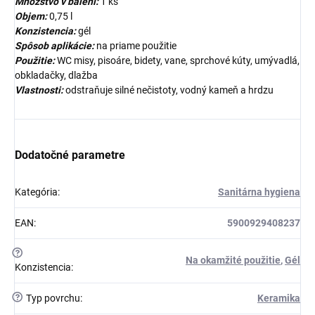
Množstvo v balení:
1 ks
Objem:
0,75 l
Konzistencia:
gél
Spôsob aplikácie:
na priame použitie
Použitie:
WC misy, pisoáre, bidety, vane, sprchové kúty, umývadlá,
obkladačky, dlažba
Vlastnosti:
odstraňuje silné nečistoty, vodný kameň a hrdzu
Dodatočné parametre
Kategória
:
Sanitárna hygiena
EAN
:
5900929408237
?
Na okamžité použitie
,
Gél
Konzistencia
:
?
Typ povrchu
:
Keramika