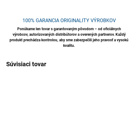
100% GARANCIA ORIGINALITY VÝROBKOV
Ponúkame len tovar s garantovaným pôvodom – od oficiálnych
výrobcov, autorizovaných distribútorov a overených partnerov. Každý
produkt prechádza kontrolou, aby sme zabezpečili jeho pravosť a vysokú
kvalitu.
Súvisiaci tovar
TIP
SKLADOM
SKLADOM
BRELA PRO CARE CDC