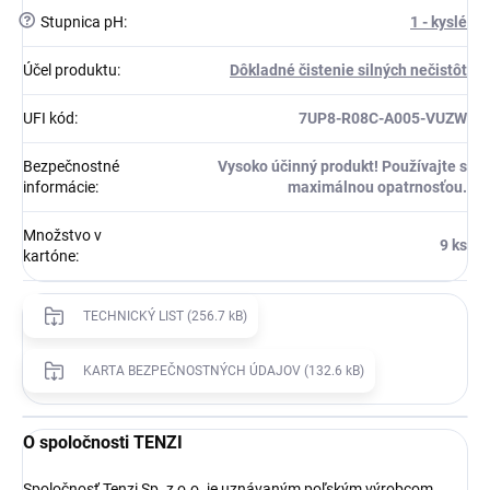
?
Stupnica pH
:
1 - kyslé
Účel produktu
:
Dôkladné čistenie silných nečistôt
UFI kód
:
7UP8-R08C-A005-VUZW
Bezpečnostné
Vysoko účinný produkt! Používajte s
informácie
:
maximálnou opatrnosťou.
Množstvo v
9 ks
kartóne
:
TECHNICKÝ LIST (256.7 kB)
KARTA BEZPEČNOSTNÝCH ÚDAJOV (132.6 kB)
O spoločnosti TENZI
Spoločnosť Tenzi Sp. z o.o. je uznávaným poľským výrobcom