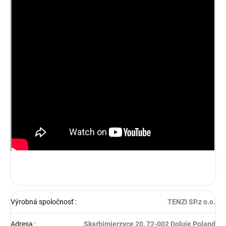
Výrobná spoločnosť
:
TENZI SP.z o.o.
Adresa
:
Skarbimierzyce 20, 72-002 Doluje Poland