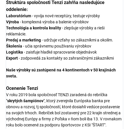
Štruktúra spoločnosti Tenzi zahŕňa nasledujúce
oddelenie:
Laboratórium
- vyvíja nové receptúry, testuje výrobky
Výroba
- komplexná výroba a balenie výrobkov
Technológia a kontrola kvality
- zlepšuje výrobky a rieši
reklamácie.
Predaj a marketing
- udržuje vzťahy so zákazníkmi a okolím.
Školenia
- učia správnemu používaniu výrobkov
Logistika
- zaisťuje hladké spracovanie objednávok
Export
- zodpovedá za kontakty so zahraničnými zákazníkmi
Naše výrobky sú zastúpené na 4 kontinentoch v 50 krajinách
sveta.
Ocenenie Tenzi
V roku 2019 bola spoločnosť TENZI zaradená do rebríčka
"
skrytých šampiónov
", ktorý zverejnila Európska banka pre
obnovu a rozvoj, tj spoločností, ktoré dosiahli vedúce postavenie
na svojich trhoch. Rebríček bol zostavený pre 22 krajín strednej a
východnej Európy a firmy z Poľska v ňom boli iba 13. V rovnakom
roku bolo ocenené za podporu športovcov z KSI "ŠTART".