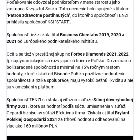
Poďakovanie odovzdal podnikateľom v mene starostu jeho
zástupca Krzysztof Soska. Toto ocenenie bolo spojené s titulom
"
Patron zdravotne postihnutých
", do ktorého spoločnosť TENZI
prihlásila spoločnosť KSI "START".
Spoločnosť tiež získala titul
Business Cheetahs 2019, 2020 a
2021
od Európskeho podnikateľského inštitútu.
Ocitla sa tiež v prestížnej skupine
Forbes Diamonds 2021, 2022
,
tj. najdynamickejšie sa rozvíjajúcich firiem v Poľsku. Do zoznamu
boli zaradené spoločnosti s minimálne 15% ročným rastom
hodnoty, ktoré získali od Bisnode Poľska pozitívne hodnotenie
spoľahlivosti a rizika spolupráce, majú vysokú bežnú likviditu a nie
sú v omeškaní s platbami.
Spoločnosť TENZI sa stala aj víťazom súťaže
Silnej dôveryhodnej
firmy 2021
, ktorá sa hodnotí podľa súčtu umiestnenia v súťaži
Gepardi biznisu av súťaži Efektívna firma. Získala aj titul
Brylant
Polskiej Gospodarki 2021
za trhovú hodnotu odhadovanú na
viac ako 160 miliónov PLN.