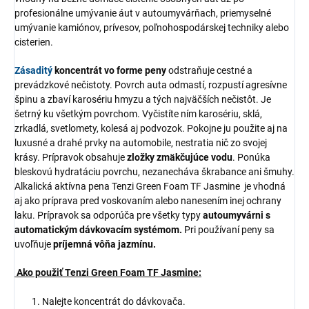
profesionálne umývanie áut v autoumyvárňach, priemyselné
umývanie kamiónov, prívesov, poľnohospodárskej techniky alebo
cisterien.
Zásaditý
koncentrát vo forme peny
odstraňuje cestné a
prevádzkové nečistoty. Povrch auta odmastí, rozpustí agresívne
špinu a zbaví karosériu hmyzu a tých najväčších nečistôt. Je
šetrný ku všetkým povrchom. Vyčistíte ním karosériu, sklá,
zrkadlá, svetlomety, kolesá aj podvozok. Pokojne ju použite aj na
luxusné a drahé prvky na automobile, nestratia nič zo svojej
krásy. Prípravok obsahuje
zložky zmäkčujúce vodu
. Ponúka
bleskovú hydratáciu povrchu, nezanecháva škrabance ani šmuhy.
Alkalická aktívna pena Tenzi Green Foam TF Jasmine
je vhodná
aj ako príprava pred voskovaním alebo nanesením inej ochrany
laku. Prípravok sa odporúča pre všetky typy
autoumyvárni s
automatickým dávkovacím systémom.
Pri používaní peny sa
uvoľňuje
príjemná vôňa jazmínu.
Ako použiť Tenzi Green Foam TF Jasmine:
Nalejte koncentrát do dávkovača.