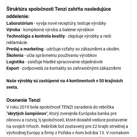
Štruktúra spoločnosti Tenzi zahŕňa nasledujúce
oddelenie:
Laboratórium
- vyvíja nové receptúry, testuje výrobky
Výroba
- komplexná výroba a balenie výrobkov
Technológia a kontrola kvality
- zlepšuje výrobky a rieši
reklamácie.
Predaj a marketing
- udržuje vzťahy so zákazníkmi a okolím.
Školenia
- učia správnemu používaniu výrobkov
Logistika
- zaisťuje hladké spracovanie objednávok
Export
- zodpovedá za kontakty so zahraničnými zákazníkmi
Naše výrobky sú zastúpené na 4 kontinentoch v 50 krajinách
sveta.
Ocenenie Tenzi
V roku 2019 bola spoločnosť TENZI zaradená do rebríčka
"
skrytých šampiónov
", ktorý zverejnila Európska banka pre
obnovu a rozvoj, tj spoločností, ktoré dosiahli vedúce postavenie
na svojich trhoch. Rebríček bol zostavený pre 22 krajín strednej a
východnej Európy a firmy z Poľska v ňom boli iba 13. V rovnakom