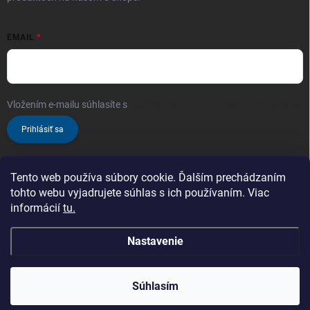
EMAIL
Vložením e-mailu súhlasíte s
podmienkami ochrany osobných údajov
Prihlásiť sa
Tento web používa súbory cookie. Ďalším prechádzaním
tohto webu vyjadrujete súhlas s ich používaním. Viac
informácií
tu.
Nastavenie
Copyright 2026
ProChem.sk - Oficiálny predajca značky TENZI
. Všetky
práva vyhradené.
Zaregistrujte sa a nakupujte ešte výhodnejšie!
Čím
Súhlasím
viac nakúpite, tým vyššiu zľavu získate!
Vytvoril Shoptet