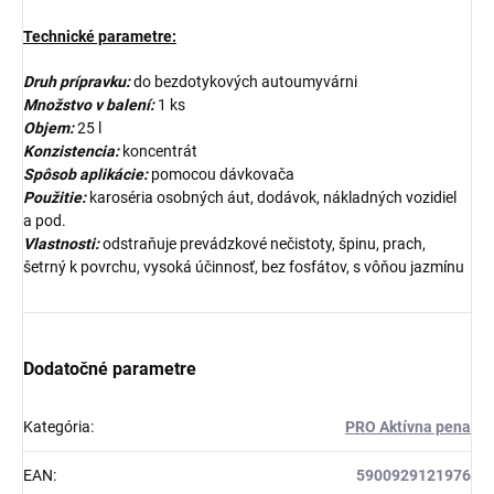
Technické parametre:
Druh prípravku:
do bezdotykových autoumyvárni
Množstvo v balení:
1 ks
Objem:
25 l
Konzistencia:
koncentrát
Spôsob aplikácie:
pomocou dávkovača
Použitie:
karoséria osobných áut, dodávok, nákladných vozidiel
a pod.
Vlastnosti:
odstraňuje prevádzkové nečistoty, špinu, prach,
šetrný k povrchu, vysoká účinnosť, bez fosfátov, s vôňou jazmínu
Dodatočné parametre
Kategória
:
PRO Aktívna pena
EAN
:
5900929121976