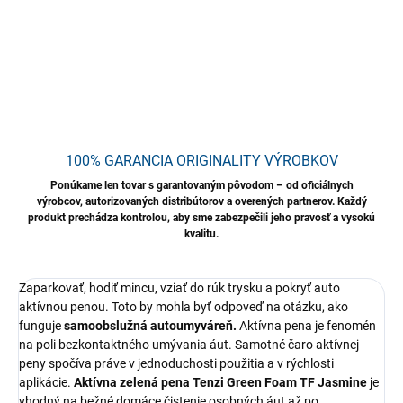
DETAILNÉ INFORMÁCIE
OPÝTAŤ SA
STRÁŽIŤ
Uložiť
100% GARANCIA ORIGINALITY VÝROBKOV
Ponúkame len tovar s garantovaným pôvodom – od oficiálnych
výrobcov, autorizovaných distribútorov a overených partnerov. Každý
produkt prechádza kontrolou, aby sme zabezpečili jeho pravosť a vysokú
kvalitu.
Zaparkovať, hodiť mincu, vziať do rúk trysku a pokryť auto
aktívnou penou. Toto by mohla byť odpoveď na otázku, ako
funguje
samoobslužná autoumyváreň.
Aktívna pena je fenomén
na poli bezkontaktného umývania áut. Samotné čaro aktívnej
peny spočíva práve v jednoduchosti použitia a v rýchlosti
aplikácie.
Aktívna zelená pena Tenzi
Green Foam TF
Jasmine
je
vhodný na bežné domáce čistenie osobných áut až po