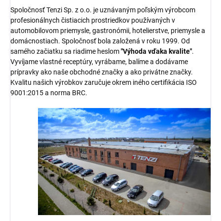
Spoločnosť Tenzi Sp. z o.o. je uznávaným poľským výrobcom
profesionálnych čistiacich prostriedkov používaných v
automobilovom priemysle, gastronómii, hotelierstve, priemysle a
domácnostiach. Spoločnosť bola založená v roku 1999. Od
samého začiatku sa riadime heslom
"Výhoda vďaka kvalite"
.
Vyvíjame vlastné receptúry, vyrábame, balíme a dodávame
prípravky ako naše obchodné značky a ako privátne značky.
Kvalitu našich výrobkov zaručuje okrem iného certifikácia ISO
9001:2015 a norma BRC.