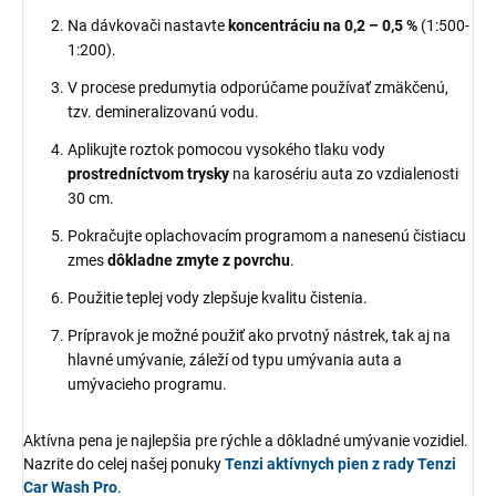
Na dávkovači nastavte
koncentráciu na 0,2 – 0,5
%
(1:500-
1:200).
V procese predumytia odporúčame používať zmäkčenú,
tzv. demineralizovanú vodu.
Aplikujte roztok pomocou vysokého tlaku vody
prostredníctvom trysky
na karosériu auta zo vzdialenosti
30 cm.
Pokračujte oplachovacím programom a nanesenú čistiacu
zmes
dôkladne zmyte z povrchu
.
Použitie teplej vody zlepšuje kvalitu čistenia.
Prípravok je možné použiť ako prvotný nástrek, tak aj na
hlavné umývanie, záleží od typu umývania auta a
umývacieho programu.
Aktívna pena je najlepšia pre rýchle a dôkladné umývanie vozidiel.
Nazrite do celej našej ponuky
Tenzi aktívnych pien z rady Tenzi
Car Wash Pro
.