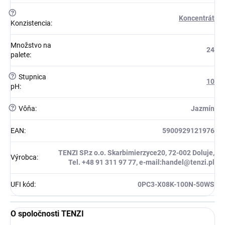
?
Koncentrát
Konzistencia
:
Množstvo na
24
palete
:
?
Stupnica
10
pH
:
?
Vôňa
:
Jazmín
EAN
:
5900929121976
TENZI SP.z o.o. Skarbimierzyce20, 72-002 Doluje,
Výrobca
:
Tel. +48 91 311 97 77, e-mail:handel@tenzi.pl
UFI kód
:
0PC3-X08K-100N-50WS
O spoločnosti TENZI