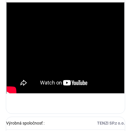
Výrobná spoločnosť
:
TENZI SP.z o.o.