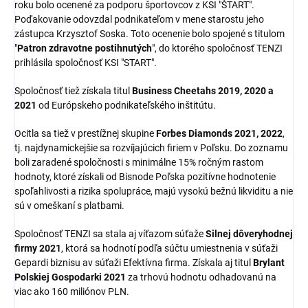
roku bolo ocenené za podporu športovcov z KSI "ŠTART".
Poďakovanie odovzdal podnikateľom v mene starostu jeho
zástupca Krzysztof Soska. Toto ocenenie bolo spojené s titulom
"
Patron zdravotne postihnutých
", do ktorého spoločnosť TENZI
prihlásila spoločnosť KSI "START".
Spoločnosť tiež získala titul
Business Cheetahs 2019, 2020 a
2021
od Európskeho podnikateľského inštitútu.
Ocitla sa tiež v prestížnej skupine
Forbes Diamonds 2021, 2022
,
tj. najdynamickejšie sa rozvíjajúcich firiem v Poľsku. Do zoznamu
boli zaradené spoločnosti s minimálne 15% ročným rastom
hodnoty, ktoré získali od Bisnode Poľska pozitívne hodnotenie
spoľahlivosti a rizika spolupráce, majú vysokú bežnú likviditu a nie
sú v omeškaní s platbami.
Spoločnosť TENZI sa stala aj víťazom súťaže
Silnej dôveryhodnej
firmy 2021
, ktorá sa hodnotí podľa súčtu umiestnenia v súťaži
Gepardi biznisu av súťaži Efektívna firma. Získala aj titul
Brylant
Polskiej Gospodarki 2021
za trhovú hodnotu odhadovanú na
viac ako 160 miliónov PLN.