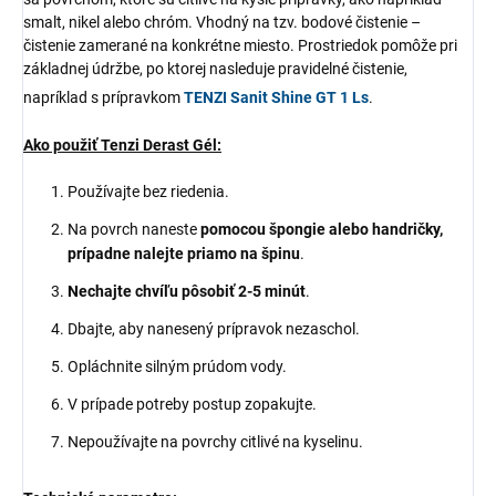
smalt, nikel alebo chróm. Vhodný na tzv. bodové čistenie –
čistenie zamerané na konkrétne miesto. Prostriedok pomôže pri
základnej údržbe, po ktorej nasleduje pravidelné čistenie,
napríklad s prípravkom
TENZI Sanit Shine GT 1 Ls
.
Ako použiť Tenzi Derast Gél:
Používajte bez riedenia.
Na povrch naneste
pomocou špongie alebo handričky,
prípadne nalejte priamo na špinu
.
Nechajte chvíľu pôsobiť 2-5 minút
.
Dbajte, aby nanesený prípravok nezaschol.
Opláchnite silným prúdom vody.
V prípade potreby postup zopakujte.
Nepoužívajte na povrchy citlivé na kyselinu.