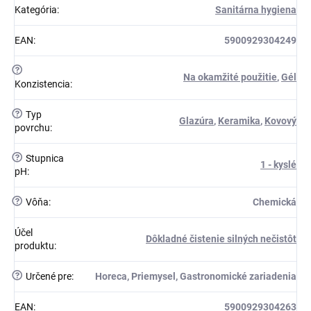
Kategória
:
Sanitárna hygiena
EAN
:
5900929304249
?
Na okamžité použitie
,
Gél
Konzistencia
:
?
Typ
Glazúra
,
Keramika
,
Kovový
povrchu
:
?
Stupnica
1 - kyslé
pH
:
?
Vôňa
:
Chemická
Účel
Dôkladné čistenie silných nečistôt
produktu
:
?
Určené pre
:
Horeca, Priemysel, Gastronomické zariadenia
EAN
:
5900929304263