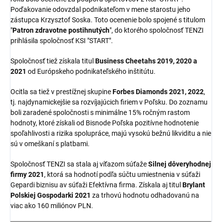
Poďakovanie odovzdal podnikateľom v mene starostu jeho
zástupca Krzysztof Soska. Toto ocenenie bolo spojené s titulom
"
Patron zdravotne postihnutých
", do ktorého spoločnosť TENZI
prihlásila spoločnosť KSI "START".
Spoločnosť tiež získala titul
Business Cheetahs 2019, 2020 a
2021
od Európskeho podnikateľského inštitútu.
Ocitla sa tiež v prestížnej skupine
Forbes Diamonds 2021, 2022
,
tj. najdynamickejšie sa rozvíjajúcich firiem v Poľsku. Do zoznamu
boli zaradené spoločnosti s minimálne 15% ročným rastom
hodnoty, ktoré získali od Bisnode Poľska pozitívne hodnotenie
spoľahlivosti a rizika spolupráce, majú vysokú bežnú likviditu a nie
sú v omeškaní s platbami.
Spoločnosť TENZI sa stala aj víťazom súťaže
Silnej dôveryhodnej
firmy 2021
, ktorá sa hodnotí podľa súčtu umiestnenia v súťaži
Gepardi biznisu av súťaži Efektívna firma. Získala aj titul
Brylant
Polskiej Gospodarki 2021
za trhovú hodnotu odhadovanú na
viac ako 160 miliónov PLN.