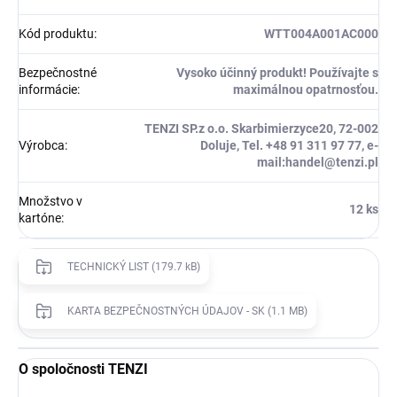
Kód produktu
:
WTT004A001AC000
Bezpečnostné
Vysoko účinný produkt! Používajte s
informácie
:
maximálnou opatrnosťou.
TENZI SP.z o.o. Skarbimierzyce20, 72-002
Výrobca
:
Doluje, Tel. +48 91 311 97 77, e-
mail:handel@tenzi.pl
Množstvo v
12 ks
kartóne
:
TECHNICKÝ LIST (179.7 kB)
KARTA BEZPEČNOSTNÝCH ÚDAJOV - SK (1.1 MB)
O spoločnosti TENZI