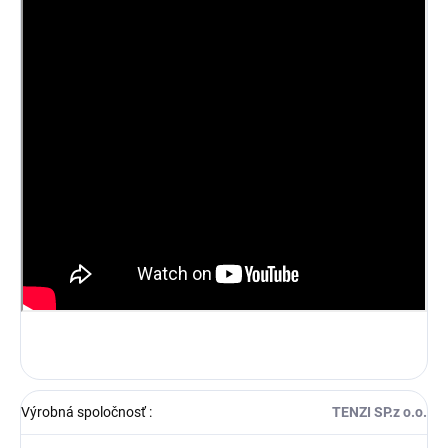
Výrobná spoločnosť
:
TENZI SP.z o.o.