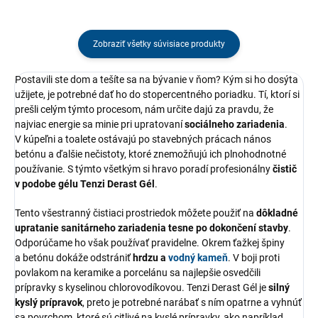
Zobraziť všetky súvisiace produkty
Postavili ste dom a tešíte sa na bývanie v ňom? Kým si ho dosýta
užijete, je potrebné dať ho do stopercentného poriadku. Tí, ktorí si
prešli celým týmto procesom, nám určite dajú za pravdu, že
najviac energie sa minie pri upratovaní
sociálneho zariadenia
.
V kúpeľni a toalete ostávajú po stavebných prácach nános
betónu a ďalšie nečistoty, ktoré znemožňujú ich plnohodnotné
používanie. S týmto všetkým si hravo poradí profesionálny
čistič
v podobe gélu Tenzi Derast Gél
.
Tento všestranný čistiaci prostriedok môžete použiť na
dôkladné
upratanie sanitárneho zariadenia tesne po dokončení stavby
.
Odporúčame ho však používať pravidelne. Okrem ťažkej špiny
a betónu dokáže odstrániť
hrdzu a
vodný kameň
. V boji proti
povlakom na keramike a porcelánu sa najlepšie osvedčili
prípravky s kyselinou chlorovodíkovou. Tenzi Derast Gél je
silný
kyslý prípravok
, preto je potrebné narábať s ním opatrne a vyhnúť
sa povrchom, ktoré sú citlivé na kyslé prípravky, ako napríklad