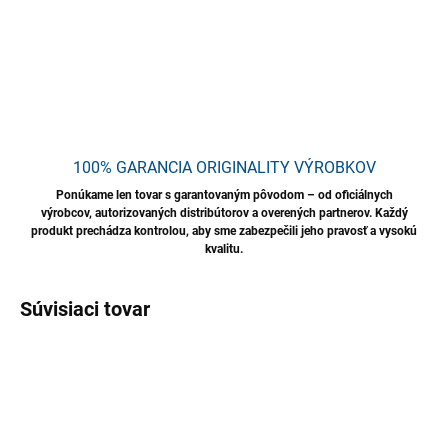
OPÝTAŤ SA
STRÁŽIŤ
Uložiť
100% GARANCIA ORIGINALITY VÝROBKOV
Ponúkame len tovar s garantovaným pôvodom – od oficiálnych
výrobcov, autorizovaných distribútorov a overených partnerov. Každý
produkt prechádza kontrolou, aby sme zabezpečili jeho pravosť a vysokú
kvalitu.
Súvisiaci tovar
TIP