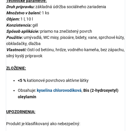
Technické parametre:
Druh prípravku:
základná údržba sociálneho zariadenia
Množstvo v balení:
1 ks
Objem:
1 l, 10 l
Konzistencia:
gél
Spôsob aplikácie:
priamo na znečistený povrch
Použitie:
umývadlá, WC misy, pisoáre, bidety, vane, sprchové kúty,
obkladačky, dlažba
Vlastnosti:
čistí od betónu, hrdze, vodného kameňa, bez zápachu,
silný kyslý prípravok
ZLOŽENIE:
<5 %
kationové povrchovo aktívne látky
Obsahuje:
kyselina chlorovodíková
,
Bis (2-hydroxyetyl)
oleylamín
UPOZORNENIA:
Produkt je klasifikovaný ako nebezpečný: