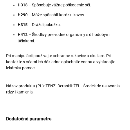
H318
– Spôsobuje vážne poškodenie očí.
H290
– Môže spôsobiť koróziu kovov.
H315
– Dráždi pokožku.
H412
– Škodlivý pre vodné organizmy s dlhodobými
účinkami.
Pri manipulácii používajte ochranné rukavice a okuliare. Pri
kontakte s očami ich dôkladne opláchnite vodou a vyhľadajte
lekársku pomoc.
Názov produktu (PL): TENZI Derast® ŻEL - Środek do usuwania
rdzy i kamienia
Dodatočné parametre