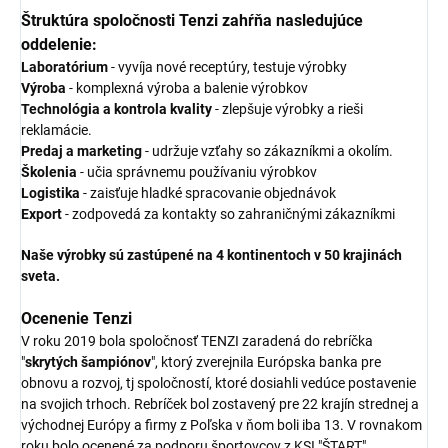
Štruktúra spoločnosti Tenzi zahŕňa nasledujúce
oddelenie:
Laboratórium
- vyvíja nové receptúry, testuje výrobky
Výroba
- komplexná výroba a balenie výrobkov
Technológia a kontrola kvality
- zlepšuje výrobky a rieši
reklamácie.
Predaj a marketing
- udržuje vzťahy so zákazníkmi a okolím.
Školenia
- učia správnemu používaniu výrobkov
Logistika
- zaisťuje hladké spracovanie objednávok
Export
- zodpovedá za kontakty so zahraničnými zákazníkmi
Naše výrobky sú zastúpené na 4 kontinentoch v 50 krajinách
sveta.
Ocenenie Tenzi
V roku 2019 bola spoločnosť TENZI zaradená do rebríčka
"
skrytých šampiónov
", ktorý zverejnila Európska banka pre
obnovu a rozvoj, tj spoločností, ktoré dosiahli vedúce postavenie
na svojich trhoch. Rebríček bol zostavený pre 22 krajín strednej a
východnej Európy a firmy z Poľska v ňom boli iba 13. V rovnakom
roku bolo ocenené za podporu športovcov z KSI "ŠTART".