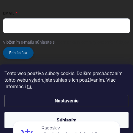
EMAIL
Vložením e-mailu súhlasíte s
podmienkami ochrany osobných údajov
Prihlásiť sa
Tento web používa súbory cookie. Ďalším prechádzaním
tohto webu vyjadrujete súhlas s ich používaním. Viac
informácií
tu.
Nastavenie
Copyright 2026
ProChem.sk - Oficiálny predajca značky TENZI
. Všetky
práva vyhradené.
Zaregistrujte sa a nakupujte ešte výhodnejšie!
Čím
Súhlasím
viac nakúpite, tým vyššiu zľavu získate!
Vytvoril Shoptet