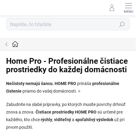
Prejsť
na
obsah
Hľadať
Domov
Home Pro - Profesionálne čistiace
prostriedky do každej domácnosti
Nečistoty nemajú šancu.
HOME PRO
prináša
profesionálne
čistenie
priamo do vašej domácnosti. ⭐
Zabudnite na slabé prípravky, po ktorých musíte povrchy drhnúť
znova a znova.
Čistiace prostriedky HOME PRO
sú určené pre
každého, kto chce
rýchly
,
viditeľný
a
spoľahlivý výsledok
už pri
prvom použití.