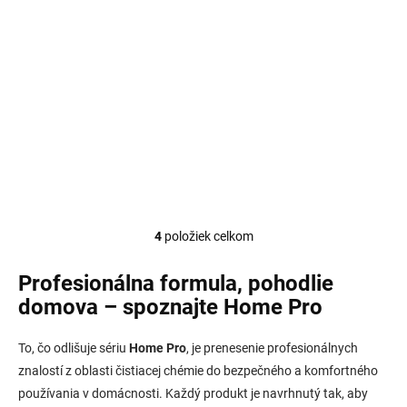
€8,58 / 1 l
cena:
Do košíka
Do košíka
Univerzálny čistiaci a
Neoceniteľný prípravok na
ošetrujúci prípravok s
každodennú starostlivosť o
príjemnou vôňou, vhodný na
tvrdé povrchy. Odporúča sa
lesklé povrchy a materiály
na jemné materiály, nábytok,
ako sklo, plast, drevo,
kancelárske zariadenia a
keramika, kameň, nerez či
interiérové vybavenie.
chróm. Čistí, leští, chráni...
Nezanecháva šmuhy,...
4
položiek celkom
O
v
l
Profesionálna formula, pohodlie
á
domova – spoznajte Home Pro
d
a
c
To, čo odlišuje sériu
Home Pro
, je prenesenie profesionálnych
i
znalostí z oblasti čistiacej chémie do bezpečného a komfortného
e
používania v domácnosti. Každý produkt je navrhnutý tak, aby
p