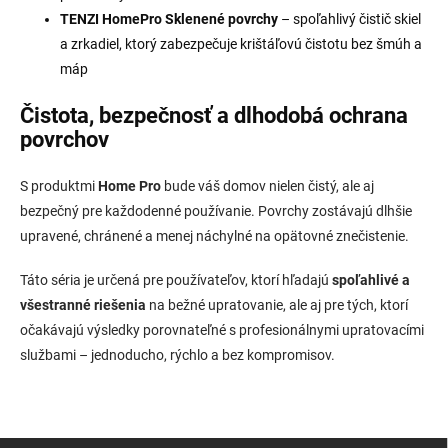
TENZI HomePro Sklenené povrchy
– spoľahlivý čistič skiel
a zrkadiel, ktorý zabezpečuje krištáľovú čistotu bez šmúh a
máp
Čistota, bezpečnosť a dlhodobá ochrana
povrchov
S produktmi
Home Pro
bude váš domov nielen čistý, ale aj
bezpečný pre každodenné používanie. Povrchy zostávajú dlhšie
upravené, chránené a menej náchylné na opätovné znečistenie.
Táto séria je určená pre používateľov, ktorí hľadajú
spoľahlivé a
všestranné riešenia
na bežné upratovanie, ale aj pre tých, ktorí
očakávajú výsledky porovnateľné s profesionálnymi upratovacími
službami – jednoducho, rýchlo a bez kompromisov.