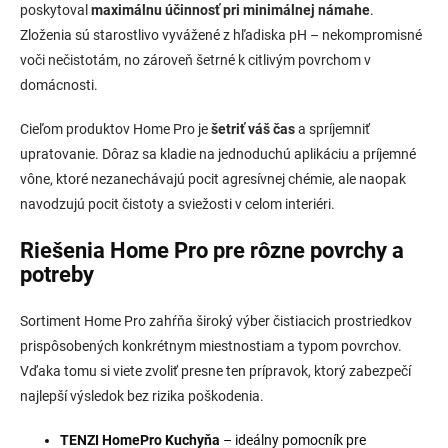
r
poskytoval
maximálnu účinnosť pri minimálnej námahe
.
v
Zloženia sú starostlivo vyvážené z hľadiska pH – nekompromisné
k
voči nečistotám, no zároveň šetrné k citlivým povrchom v
y
v
domácnosti.
ý
p
Cieľom produktov Home Pro je
šetriť váš čas
a spríjemniť
i
upratovanie. Dôraz sa kladie na jednoduchú aplikáciu a príjemné
s
vône, ktoré nezanechávajú pocit agresívnej chémie, ale naopak
u
navodzujú pocit čistoty a sviežosti v celom interiéri.
Riešenia Home Pro pre rôzne povrchy a
potreby
Sortiment Home Pro zahŕňa široký výber čistiacich prostriedkov
prispôsobených konkrétnym miestnostiam a typom povrchov.
Vďaka tomu si viete zvoliť presne ten prípravok, ktorý zabezpečí
najlepší výsledok bez rizika poškodenia.
TENZI HomePro Kuchyňa
– ideálny pomocník pre