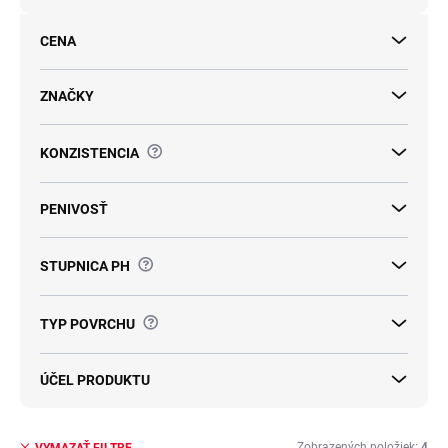
o
d
CENA
u
k
t
ZNAČKY
o
v
?
KONZISTENCIA
PENIVOSŤ
?
STUPNICA PH
?
TYP POVRCHU
ÚČEL PRODUKTU
Zobrazených položiek:
4
VYMAZAŤ FILTRE