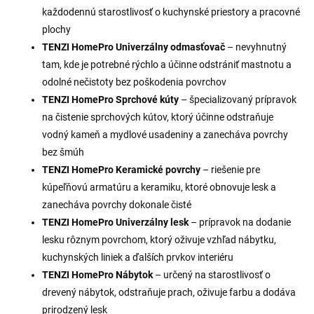
každodennú starostlivosť o kuchynské priestory a pracovné
plochy
TENZI HomePro Univerzálny odmasťovač
– nevyhnutný
tam, kde je potrebné rýchlo a účinne odstrániť mastnotu a
odolné nečistoty bez poškodenia povrchov
TENZI HomePro Sprchové kúty
– špecializovaný prípravok
na čistenie sprchových kútov, ktorý účinne odstraňuje
vodný kameň a mydlové usadeniny a zanecháva povrchy
bez šmúh
TENZI HomePro Keramické povrchy
– riešenie pre
kúpeľňovú armatúru a keramiku, ktoré obnovuje lesk a
zanecháva povrchy dokonale čisté
TENZI HomePro Univerzálny lesk
– prípravok na dodanie
lesku rôznym povrchom, ktorý oživuje vzhľad nábytku,
kuchynských liniek a ďalších prvkov interiéru
TENZI HomePro Nábytok
– určený na starostlivosť o
drevený nábytok, odstraňuje prach, oživuje farbu a dodáva
prirodzený lesk