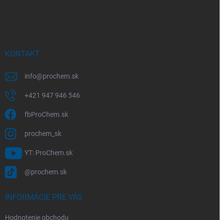
Z
á
p
ä
t
i
KONTAKT
e
info
@
prochem.sk
+421 947 946 546
fbProChem.sk
prochem_sk
YT: ProChem.sk
@prochem.sk
INFORMÁCIE PRE VÁS
Hodnotenie obchodu