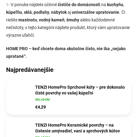
✨ V ponuke nájdete účinné
čističe do domácnosti
na
kuchyňu
,
kúpeľňu
,
sklá
,
podlahy
,
nábytok
aj
univerzálne upratovanie
. Či
riešite
mastnotu
,
vodný kameň
,
šmuhy
alebo každodenné
nečistoty, v tejto kategórii nájdete produkt, ktorý vám upratovanie
výrazne uľahčí.
HOME PRO – keď chcete doma skutočne čisto, nie iba „nejako
upratané“.
Najpredávanejšie
TENZI HomePro Sprchové kúty – pre dokonalo
čisté povrchy vo vašej kúpeľni
SKLADOM
€4,29
TENZI HomePro Keramické povrchy – na
čistenie umývadiel, vaní a sprchových kútov