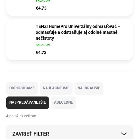
SKLADOM
€4,73
TENZI HomePro Univerzálny odmasťovač –
odmasťuje a odstraňuje aj odolné mastné
nečistoty
SKLADOM
€4,73
R
a
ODPORÚČAME
NAJLACNEJŠIE
NAJDRAHŠIE
d
e
NAJPREDÁVANEJŠIE
ABECEDNE
n
i
4
položiek celkom
e
p
ZAVRIEŤ FILTER
r