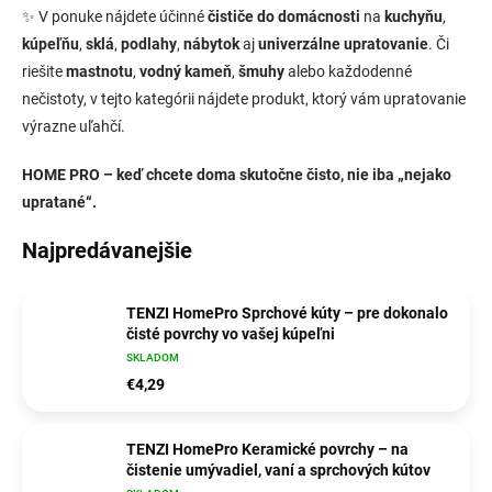
✨ V ponuke nájdete účinné
čističe do domácnosti
na
kuchyňu
,
kúpeľňu
,
sklá
,
podlahy
,
nábytok
aj
univerzálne upratovanie
. Či
riešite
mastnotu
,
vodný kameň
,
šmuhy
alebo každodenné
nečistoty, v tejto kategórii nájdete produkt, ktorý vám upratovanie
výrazne uľahčí.
HOME PRO – keď chcete doma skutočne čisto, nie iba „nejako
upratané“.
Najpredávanejšie
TENZI HomePro Sprchové kúty – pre dokonalo
čisté povrchy vo vašej kúpeľni
SKLADOM
€4,29
TENZI HomePro Keramické povrchy – na
čistenie umývadiel, vaní a sprchových kútov