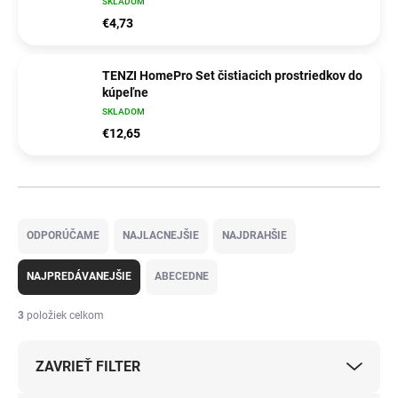
SKLADOM
€4,73
TENZI HomePro Set čistiacich prostriedkov do
kúpeľne
SKLADOM
€12,65
R
a
ODPORÚČAME
NAJLACNEJŠIE
NAJDRAHŠIE
d
e
NAJPREDÁVANEJŠIE
ABECEDNE
n
i
3
položiek celkom
e
p
ZAVRIEŤ FILTER
r
o