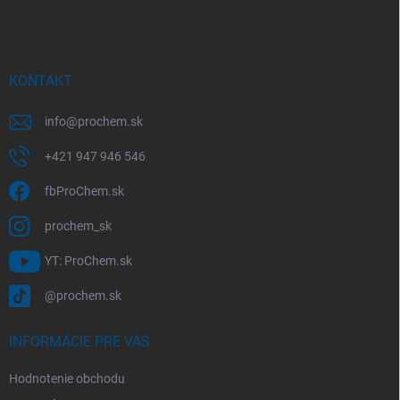
á
p
ä
t
i
KONTAKT
e
info
@
prochem.sk
+421 947 946 546
fbProChem.sk
prochem_sk
YT: ProChem.sk
@prochem.sk
INFORMÁCIE PRE VÁS
Hodnotenie obchodu