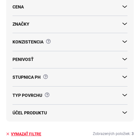
d
CENA
u
k
t
ZNAČKY
o
v
?
KONZISTENCIA
PENIVOSŤ
?
STUPNICA PH
?
TYP POVRCHU
ÚČEL PRODUKTU
Zobrazených položiek:
3
VYMAZAŤ FILTRE