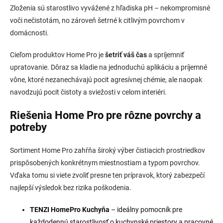
v
Zloženia sú starostlivo vyvážené z hľadiska pH – nekompromisné
k
voči nečistotám, no zároveň šetrné k citlivým povrchom v
y
v
domácnosti.
ý
p
Cieľom produktov Home Pro je
šetriť váš čas
a spríjemniť
i
upratovanie. Dôraz sa kladie na jednoduchú aplikáciu a príjemné
s
vône, ktoré nezanechávajú pocit agresívnej chémie, ale naopak
u
navodzujú pocit čistoty a sviežosti v celom interiéri.
Riešenia Home Pro pre rôzne povrchy a
potreby
Sortiment Home Pro zahŕňa široký výber čistiacich prostriedkov
prispôsobených konkrétnym miestnostiam a typom povrchov.
Vďaka tomu si viete zvoliť presne ten prípravok, ktorý zabezpečí
najlepší výsledok bez rizika poškodenia.
TENZI HomePro Kuchyňa
– ideálny pomocník pre
každodennú starostlivosť o kuchynské priestory a pracovné