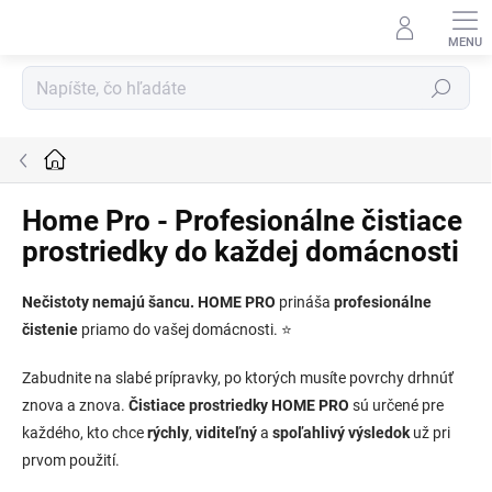
Prejsť
na
obsah
Hľadať
Domov
Home Pro - Profesionálne čistiace
prostriedky do každej domácnosti
Nečistoty nemajú šancu.
HOME PRO
prináša
profesionálne
čistenie
priamo do vašej domácnosti. ⭐
Zabudnite na slabé prípravky, po ktorých musíte povrchy drhnúť
znova a znova.
Čistiace prostriedky HOME PRO
sú určené pre
každého, kto chce
rýchly
,
viditeľný
a
spoľahlivý výsledok
už pri
prvom použití.