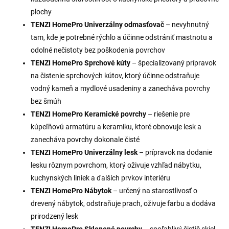
plochy
TENZI HomePro Univerzálny odmasťovač
– nevyhnutný
tam, kde je potrebné rýchlo a účinne odstrániť mastnotu a
odolné nečistoty bez poškodenia povrchov
TENZI HomePro Sprchové kúty
– špecializovaný prípravok
na čistenie sprchových kútov, ktorý účinne odstraňuje
vodný kameň a mydlové usadeniny a zanecháva povrchy
bez šmúh
TENZI HomePro Keramické povrchy
– riešenie pre
kúpeľňovú armatúru a keramiku, ktoré obnovuje lesk a
zanecháva povrchy dokonale čisté
TENZI HomePro Univerzálny lesk
– prípravok na dodanie
lesku rôznym povrchom, ktorý oživuje vzhľad nábytku,
kuchynských liniek a ďalších prvkov interiéru
TENZI HomePro Nábytok
– určený na starostlivosť o
drevený nábytok, odstraňuje prach, oživuje farbu a dodáva
prirodzený lesk