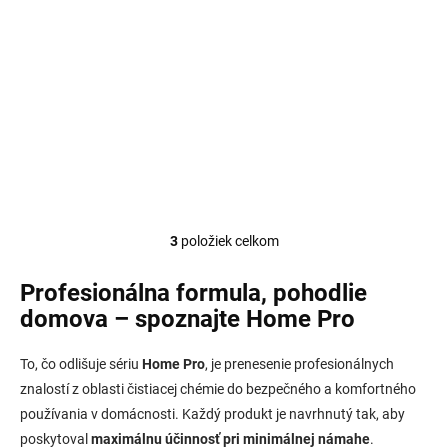
Do košíka
Univerzálny čistiaci a
ošetrujúci prípravok s
príjemnou vôňou, vhodný na
lesklé povrchy a materiály
ako sklo, plast, drevo,
keramika, kameň, nerez či
chróm. Čistí, leští, chráni...
3
položiek celkom
O
v
l
Profesionálna formula, pohodlie
á
domova – spoznajte Home Pro
d
a
c
To, čo odlišuje sériu
Home Pro
, je prenesenie profesionálnych
i
znalostí z oblasti čistiacej chémie do bezpečného a komfortného
e
používania v domácnosti. Každý produkt je navrhnutý tak, aby
p
r
poskytoval
maximálnu účinnosť pri minimálnej námahe
.