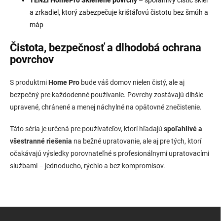
TENZI HomePro Sklenené povrchy
– spoľahlivý čistič skiel
a zrkadiel, ktorý zabezpečuje krištáľovú čistotu bez šmúh a
máp
Čistota, bezpečnosť a dlhodobá ochrana
povrchov
S produktmi
Home Pro
bude váš domov nielen čistý, ale aj
bezpečný pre každodenné používanie. Povrchy zostávajú dlhšie
upravené, chránené a menej náchylné na opätovné znečistenie.
Táto séria je určená pre používateľov, ktorí hľadajú
spoľahlivé a
všestranné riešenia
na bežné upratovanie, ale aj pre tých, ktorí
očakávajú výsledky porovnateľné s profesionálnymi upratovacími
službami – jednoducho, rýchlo a bez kompromisov.
Z