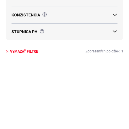
o
v
?
KONZISTENCIA
?
STUPNICA PH
Zobrazených položiek:
1
VYMAZAŤ FILTRE
V
ý
p
i
s
p
r
o
d
SKLADOM
u
TENZI TopEfekt Total
k