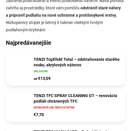
zabránia poškrabaniu a inému poškodeniu náterov. Naša ponuka
zahŕňa aj prostriedky, ktoré vám pomôžu
odstrániť staré nátery
a pripraviť podlahu na nové ochranné a protišmykové vrstvy.
Nízkopenivý striper je šetrný k takmer všetkým tvrdým
podlahovým krytinám
Najpredávanejšie
TENZI TopEfekt Total – odstraňovanie starého
vosku, akrylových náterov
SKLADOM
€13,09
od
TENZI TFC SPRAY CLEANING GT – renovácia
podláh chránených TFC
MOMENTÁLNE NEDOSTUPNÉ
€7,70