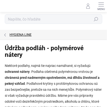
Prejsť
na
obsah
Hľadať
HYGIENA LINE
Údržba podláh - polymérové ​​
nátery
Niektoré podlahy, najmä tie najviac namáhané, si vyžadujú
ochranné nátery
. Podlaha ošetrená polymérovou vrstvou je
chránená pred nadmerným opotrebením, má dlhšiu životnosť a
pekný vzhľad
. Podlahové krytiny s protišmykovou ochranou sú
zas bezpečnejšie, pretože sa na nich menej kĺže. Polymérový náter
si však vyžaduje pravidelnú údržbu. Máme pre vás prípravky
odolné voči dezinfekčným prostriedkom, alkoholu a chlóru, ktoré