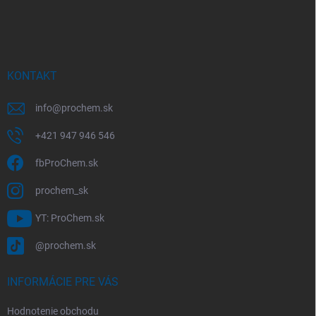
a
á
c
p
i
e
ä
p
t
r
i
KONTAKT
v
e
k
y
info
@
prochem.sk
v
ý
+421 947 946 546
p
i
fbProChem.sk
s
u
prochem_sk
YT: ProChem.sk
@prochem.sk
INFORMÁCIE PRE VÁS
Hodnotenie obchodu