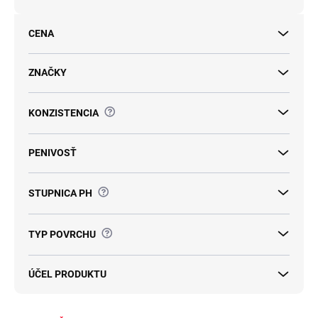
o
d
CENA
u
k
t
ZNAČKY
o
v
?
KONZISTENCIA
PENIVOSŤ
?
STUPNICA PH
?
TYP POVRCHU
ÚČEL PRODUKTU