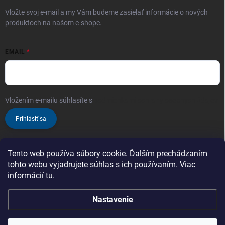
Vložte svoj e-mail a my Vám budeme zasielať informácie o nových
produktoch na našom e-shope.
EMAIL
Vložením e-mailu súhlasíte s
podmienkami ochrany osobných údajov
Prihlásiť sa
Tento web používa súbory cookie. Ďalším prechádzaním
tohto webu vyjadrujete súhlas s ich používaním. Viac
informácií
tu.
Nastavenie
Copyright 2026
ProChem.sk - Oficiálny predajca značky TENZI
. Všetky