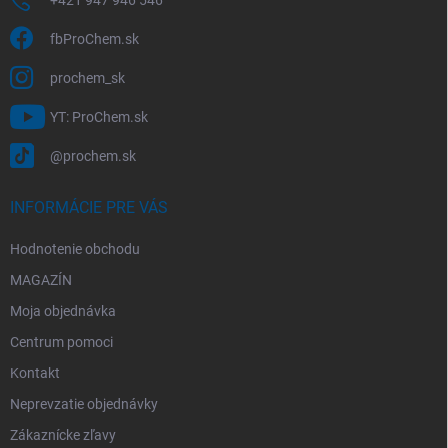
ý
p
i
fbProChem.sk
s
u
prochem_sk
YT: ProChem.sk
@prochem.sk
INFORMÁCIE PRE VÁS
Hodnotenie obchodu
MAGAZÍN
Moja objednávka
Centrum pomoci
Kontakt
Neprevzatie objednávky
Zákaznícke zľavy