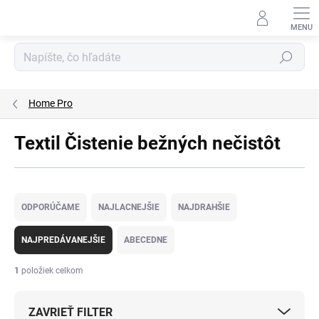
Prejsť
na
obsah
Hľadať
Home Pro
Textil Čistenie bežných nečistôt
R
a
ODPORÚČAME
NAJLACNEJŠIE
NAJDRAHŠIE
d
e
NAJPREDÁVANEJŠIE
ABECEDNE
n
i
1
položiek celkom
e
p
ZAVRIEŤ FILTER
r