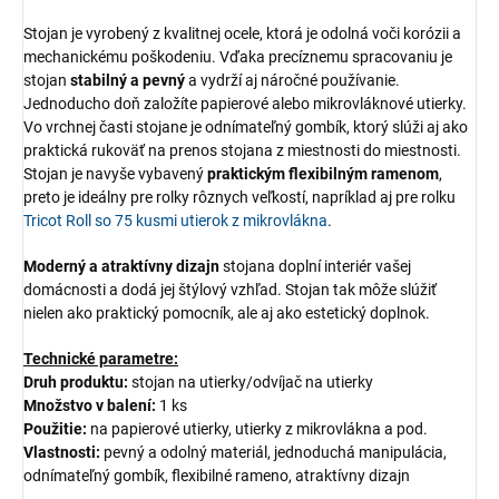
Stojan je vyrobený z kvalitnej ocele, ktorá je odolná voči korózii a
mechanickému poškodeniu. Vďaka precíznemu spracovaniu je
stojan
stabilný a pevný
a vydrží aj náročné používanie.
Jednoducho doň založíte papierové alebo mikrovláknové utierky.
Vo vrchnej časti stojane je odnímateľný gombík, ktorý slúži aj ako
praktická rukoväť na prenos stojana z miestnosti do miestnosti.
Stojan je navyše vybavený
praktickým flexibilným ramenom
,
preto je ideálny pre rolky rôznych veľkostí, napríklad aj pre rolku
Tricot Roll so 75 kusmi utierok z mikrovlákna
.
Moderný a atraktívny dizajn
stojana doplní interiér vašej
domácnosti a dodá jej štýlový vzhľad. Stojan tak môže slúžiť
nielen ako praktický pomocník, ale aj ako estetický doplnok.
Technické parametre:
Druh produktu:
stojan na utierky/odvíjač na utierky
Množstvo v balení:
1 ks
Použitie:
na papierové utierky, utierky z mikrovlákna a pod.
Vlastnosti:
pevný a odolný materiál, jednoduchá manipulácia,
odnímateľný gombík, flexibilné rameno, atraktívny dizajn