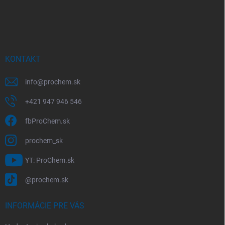
Z
á
p
ä
t
i
KONTAKT
e
info
@
prochem.sk
+421 947 946 546
fbProChem.sk
prochem_sk
YT: ProChem.sk
@prochem.sk
INFORMÁCIE PRE VÁS