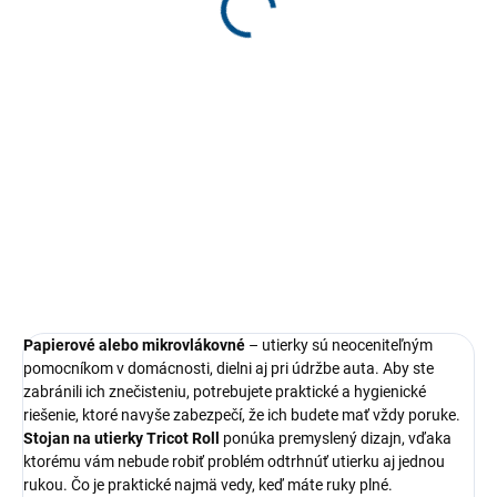
€22,90
Jednotková
€1,74 / 1 ks
cena:
Jednotková
€0,31 / 1 ks
cena:
Detail
Detail
Profesionálna mikrovláknová
Tricot Roll – 75 utierok z
utierka s gramážou 300 gsm je
mikrovlákna v praktickej rolke na
ideálna na čistenie a leštenie
rýchle a efektívne čistenie
skiel, zrkadiel a lesklých
domácnosti, automobilov aj
povrchov....
pracovných priestorov. Utierky
spoľahlivo zachytávajú prach...
Papierové alebo mikrovlákovné
– utierky sú neoceniteľným
pomocníkom v domácnosti, dielni aj pri údržbe auta. Aby ste
zabránili ich znečisteniu, potrebujete praktické a hygienické
riešenie, ktoré navyše zabezpečí, že ich budete mať vždy poruke.
Stojan na utierky Tricot Roll
ponúka premyslený dizajn, vďaka
ktorému vám nebude robiť problém odtrhnúť utierku aj jednou
rukou. Čo je praktické najmä vedy, keď máte ruky plné.