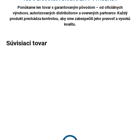
Ponúkame len tovar s garantovaným pôvodom – od oficiálnych
výrobcov, autorizovaných distribútorov a overených partnerov. Každý
produkt prechádza kontrolou, aby sme zabezpečili jeho pravosť a vysokú
kvalitu.
Súvisiaci tovar
AKCIA
NOVINKA
TIP
TIP
NA DOTAZ
SKLADOM
TENZI Profi
Tricot Roll – 75 ks
Mikrovláknová Utierka
utierok z mikrovlákna v
na Sklo a Zrkadlá 30×45
rolke
cm, 24 ks
€41,69