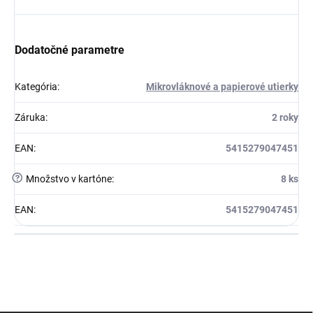
Dodatočné parametre
Kategória
:
Mikrovláknové a papierové utierky
Záruka
:
2 roky
EAN
:
5415279047451
?
Množstvo v kartóne
:
8 ks
EAN
:
5415279047451