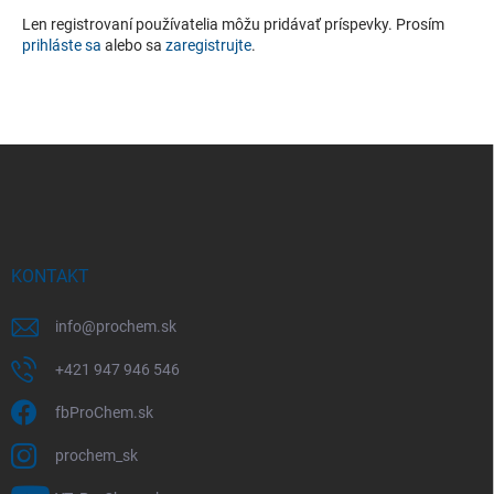
Len registrovaní používatelia môžu pridávať príspevky. Prosím
prihláste sa
alebo sa
zaregistrujte
.
Z
á
p
ä
t
i
KONTAKT
e
info
@
prochem.sk
+421 947 946 546
fbProChem.sk
prochem_sk