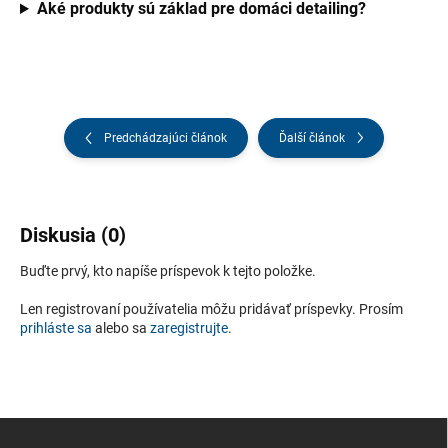
Aké produkty sú základ pre domáci detailing?
Predchádzajúci článok
Ďalší článok
Diskusia (0)
Buďte prvý, kto napíše príspevok k tejto položke.
Len registrovaní používatelia môžu pridávať príspevky. Prosím
prihláste sa
alebo sa
zaregistrujte
.
Z