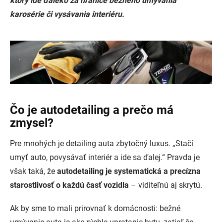
ktorý ide ďaleko za hranice bežného umývania
karosérie či vysávania interiéru.
Čo je autodetailing a prečo má
zmysel?
Pre mnohých je detailing auta zbytočný luxus. „Stačí
umyť auto, povysávať interiér a ide sa ďalej.“ Pravda je
však taká, že
autodetailing je systematická a precízna
starostlivosť o každú časť vozidla
– viditeľnú aj skrytú.
Ak by sme to mali prirovnať k domácnosti: bežné