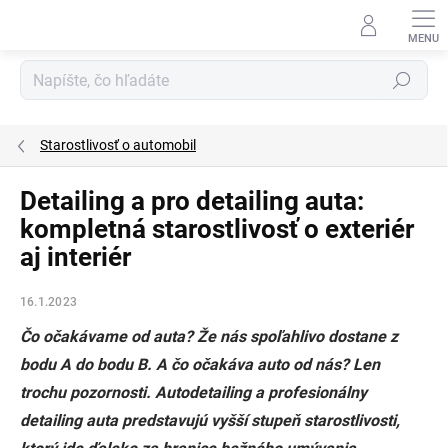
Prejsť
na
obsah
Hľadať
Starostlivosť o automobil
Detailing a pro detailing auta:
kompletná starostlivosť o exteriér
aj interiér
16.1.2023
Čo očakávame od auta? Že nás spoľahlivo dostane z
bodu A do bodu B. A čo očakáva auto od nás? Len
trochu pozornosti. Autodetailing a profesionálny
detailing auta predstavujú vyšší stupeň starostlivosti,