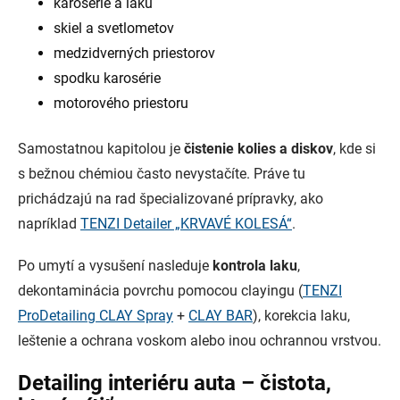
karosérie a laku
skiel a svetlometov
medzidverných priestorov
spodku karosérie
motorového priestoru
Samostatnou kapitolou je
čistenie kolies a diskov
, kde si
s bežnou chémiou často nevystačíte. Práve tu
prichádzajú na rad špecializované prípravky, ako
napríklad
TENZI Detailer „KRVAVÉ KOLESÁ“
.
Po umytí a vysušení nasleduje
kontrola laku
,
dekontaminácia povrchu pomocou clayingu (
TENZI
ProDetailing CLAY Spray
+
CLAY BAR
), korekcia laku,
leštenie a ochrana voskom alebo inou ochrannou vrstvou.
Detailing interiéru auta – čistota,