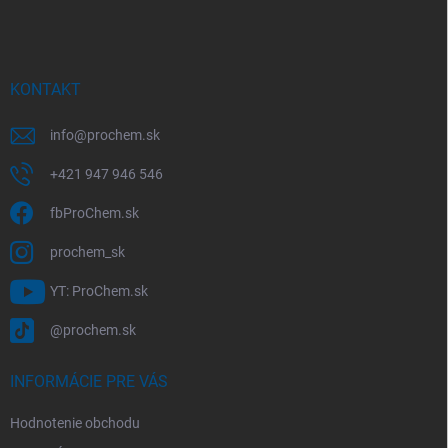
á
p
ä
t
i
KONTAKT
e
info
@
prochem.sk
+421 947 946 546
fbProChem.sk
prochem_sk
YT: ProChem.sk
@prochem.sk
INFORMÁCIE PRE VÁS
Hodnotenie obchodu