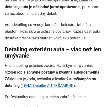
umývanie auta je ako rýchle upratanie bytu, zatiaľ čo
detailing auta je dôkladné jarné upratovanie
, pri ktorom
sa nezabudne na žiadny detail.
Autodetailing sa venuje karosérii, kolesám, interiéru,
plastom, koži, sklu aj ochrane povrchov. Každá časť auta
dostáva presne takú starostlivosť, akú potrebuje.
Detailing exteriéru auta – viac než len
umývanie
Hoci detailing exteriéru začína klasickým umývaním,
rozdiel robia
správne postupy a kvalitná autokozmetika
.
Základom je voda, technika a kvalitný
autošampón na
detailing
(
TENZI Detailer AUTO ŠAMPÓN
).
Profesionálny detailing exteriéru zahŕňa čistenie: