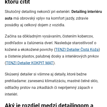
ktorú cítiť
Skutočný detailing nekončí pri exteriéri.
Detailing interiéru
auta
má obrovský vplyv na komfort jazdy, zdravie
posádky aj celkový dojem z vozidla.
Začína sa dôkladným vysávaním, čistením kobercov,
podhľadov a čalúnenia dverí. Nasleduje starostlivosť o
kožené a ekokožené povrchy (
TENZI Detailer Čistá Koža
)
a čistenie plastov, palubnej dosky a interiérových prvkov
(
TENZI Detailer KOKPIT MAT
).
Skúsený detailer si všimne aj detaily, ktoré bežne
prehliadame: zanesenú klimatizáciu, mastné čelné sklo,
odtlačky prstov na zrkadlách či nepríjemný zápach v
interiéri.
Aký je rozdiel medzi detailingom a