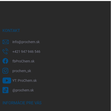
Z
á
p
ä
t
i
KONTAKT
e
info
@
prochem.sk
+421 947 946 546
fbProChem.sk
prochem_sk
YT: ProChem.sk
@prochem.sk
INFORMÁCIE PRE VÁS