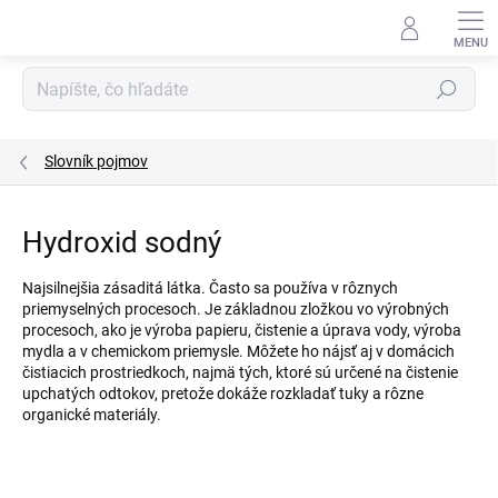
Prejsť
na
obsah
Hľadať
Slovník pojmov
Hydroxid sodný
Najsilnejšia zásaditá látka. Často sa používa v rôznych
priemyselných procesoch. Je základnou zložkou vo výrobných
procesoch, ako je výroba papieru, čistenie a úprava vody, výroba
mydla a v chemickom priemysle. Môžete ho nájsť aj v domácich
čistiacich prostriedkoch, najmä tých, ktoré sú určené na čistenie
upchatých odtokov, pretože dokáže rozkladať tuky a rôzne
organické materiály.