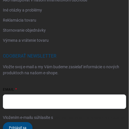
Iné otázky a problémy
Reklamácia tovaru
Stornovanie objednávky
Výmena a vrátenie tovaru
ODOBERAŤ NEWSLETTER
Vložte svoj e-mail a my Vám budeme zasielať informácie o nových
produktoch na našom e-shope.
EMAIL
Vložením e-mailu súhlasíte s
podmienkami ochrany osobných údajov
Prihlásiť sa