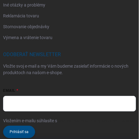
Iné otázky a problémy
Reklamácia tovaru
Stornovanie objednávky
Výmena a vrátenie tovaru
ODOBERAŤ NEWSLETTER
Vložte svoj e-mail a my Vám budeme zasielať informácie o nových
produktoch na našom e-shope.
EMAIL
Vložením e-mailu súhlasíte s
podmienkami ochrany osobných údajov
Prihlásiť sa