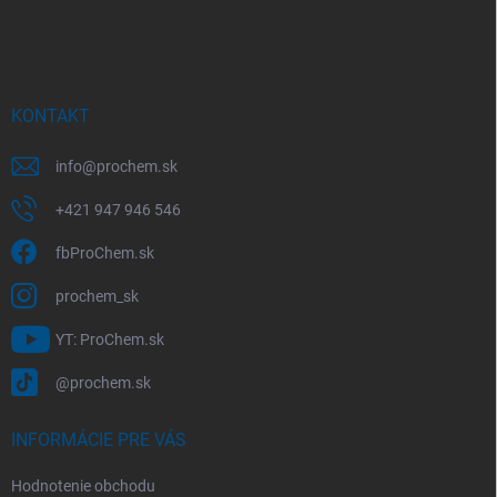
á
p
ä
t
i
KONTAKT
e
info
@
prochem.sk
+421 947 946 546
fbProChem.sk
prochem_sk
YT: ProChem.sk
@prochem.sk
INFORMÁCIE PRE VÁS
Hodnotenie obchodu