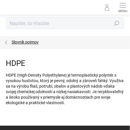
Prejsť
na
obsah
Hľadať
Slovník pojmov
HDPE
HDPE (High-Density Polyethylene) je termoplastický polymér s
vysokou hustotou, ktorý je pevný, odolný a zároveň ľahký. Využíva
sa na výrobu fliaš, potrubí, obalov a plastových nádob vďaka
svojej chemickej odolnosti a nízkej nasiakavosti. Je recyklovateľný
a široko používaný v priemysle aj domácnostiach pre svoje
ekologické a praktické vlastnosti.
Z