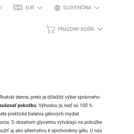
EUR
SLOVENČINA
kaznícke zľavy
Veľkoobchodná spolupráca
Copyright
Dopr
PRÁZDNY KOŠÍK
NÁKUPNÝ
KOŠÍK
kokrát denne, preto je dôležitý výber správneho
ysušovať pokožku
. Výhodou je, keď sú 100 %
ete praktické balenia gélových mydiel
ocia. S obsahom glycerínu vytvárajú na pokožke
užiť aj ako alternatívu k sprchovému gélu. U nás