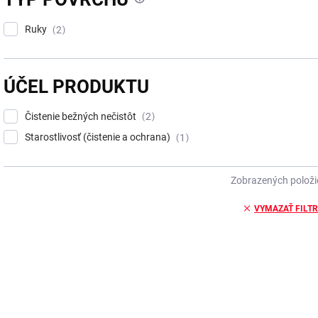
Ruky
2
ÚČEL PRODUKTU
Čistenie bežných nečistôt
2
Starostlivosť (čistenie a ochrana)
1
Zobrazených položi
VYMAZAŤ FILT
V
ý
p
i
s
p