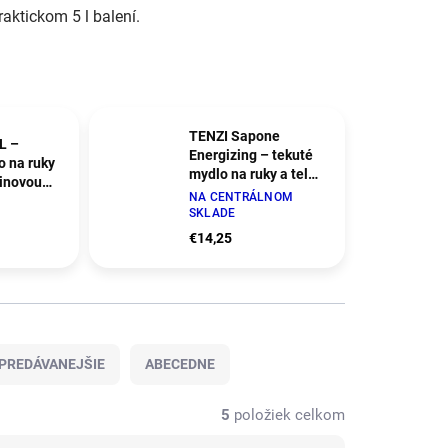
raktickom 5 l balení.
TENZI Sapone
L –
Energizing – tekuté
o na ruky
mydlo na ruky a telo
tinovou
s ovocnou vôňou
NA CENTRÁLNOM
SKLADE
€14,25
PREDÁVANEJŠIE
ABECEDNE
5
položiek celkom