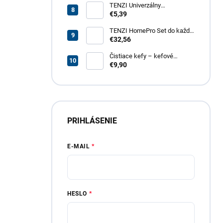
TENZI Univerzálny
odmasťovač GT – revolučný
€5,39
odmasťovač pre vašu
domácnosť, garáž aj záhradu
TENZI HomePro Set do každej
domácnosti
€32,56
Čistiace kefy – kefové
nadstavce do vŕtačky, 4 dielna
€9,90
sada
PRIHLÁSENIE
E-MAIL
HESLO