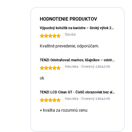
HODNOTENIE PRODUKTOV
Výpustný kohútik na kanistre – široký výtok 23 mm
Slavka
Kvalitné prevedenie, odporúčam.
TENZI Odstraňovač machov, lišajníkov – odstraňuje machy a lišajníky zo zámkovej dlažby
Heureka - Overený zákazník
ok
TENZI LCD Clean GT - Čistič obrazoviek bez alkoholu
Heureka - Overený zákazník
+ kvalita za rozumnú cenu