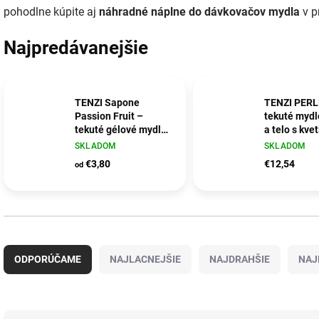
pohodlne kúpite aj
náhradné náplne do dávkovačov mydla
v p
Najpredávanejšie
TENZI Sapone
TENZI PERL
Passion Fruit –
tekuté mydl
tekuté gélové mydlo
a telo s kve
s vôňou exotického
vôňou
SKLADOM
SKLADOM
ovocia
€3,80
€12,54
od
R
a
ODPORÚČAME
NAJLACNEJŠIE
NAJDRAHŠIE
NAJ
d
e
n
i