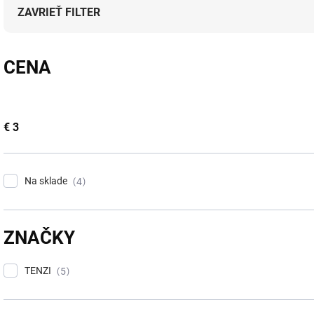
e
ZAVRIEŤ FILTER
p
r
o
CENA
d
u
k
t
€
3
o
v
Na sklade
4
ZNAČKY
TENZI
5