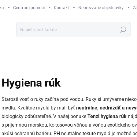
ka
Centrum pomoci
Kontakt
Neprevzatie objednávky
Zá
Hľadať
Hygiena rúk
Starostlivosť o ruky začína pod vodou. Ruky si umývame niekoľ
mydla. Kvalitné mydlá by mali byť
neutrálne, nedráždiť a nev
biologicky odbúrateľné. V našej ponuke
Tenzi hygiena rúk
nájd
s príjemnou morskou, kokosovou vôňou a vôňou exotického ov
akúsi ochrannú bariéru. PH neutrálne tekuté mydlá je možné po