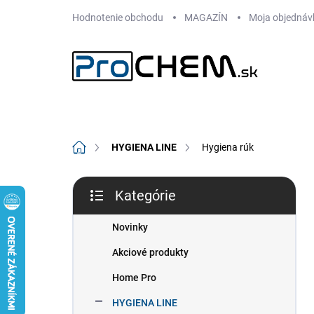
Prejsť
Hodnotenie obchodu
MAGAZÍN
Moja objednáv
na
obsah
Domov
HYGIENA LINE
Hygiena rúk
B
Kategórie
o
Preskočiť
č
kategórie
n
Novinky
ý
Akciové produkty
p
a
Home Pro
n
HYGIENA LINE
e