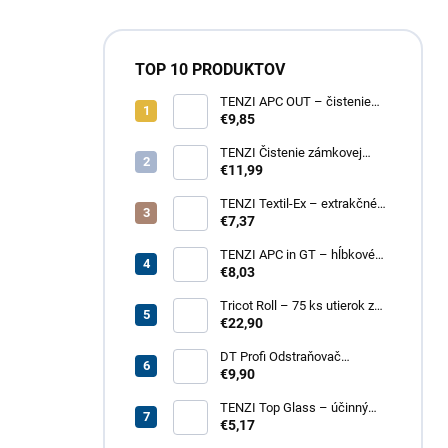
TOP 10 PRODUKTOV
TENZI APC OUT – čistenie
fasád a striech
€9,85
TENZI Čistenie zámkovej
dlažby 1 – na silné
€11,99
znečistenie dlažobných
kociek
TENZI Textil-Ex – extrakčné
tepovanie kobercov a
€7,37
čalúneného nábytku
TENZI APC in GT – hĺbkové
čistenie povrchov, plastov,
€8,03
kože, textílií
Tricot Roll – 75 ks utierok z
mikrovlákna v rolke
€22,90
DT Profi Odstraňovač
vápenných výkvetov - účinné
€9,90
čistenie betónových povrchov
TENZI Top Glass – účinný
prípravok na čistenie skiel a
€5,17
zrkadiel