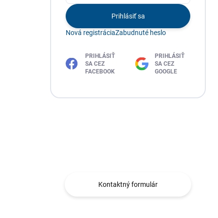
Prihlásiť sa
Nová registrácia
Zabudnuté heslo
PRIHLÁSIŤ
PRIHLÁSIŤ
SA CEZ
SA CEZ
FACEBOOK
GOOGLE
Máte otázku?
Obráťte sa na nás.
Kontaktný formulár