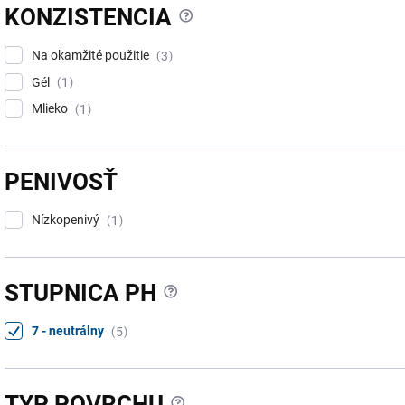
?
KONZISTENCIA
Na okamžité použitie
3
Gél
1
Mlieko
1
PENIVOSŤ
Nízkopenivý
1
?
STUPNICA PH
7 - neutrálny
5
?
TYP POVRCHU