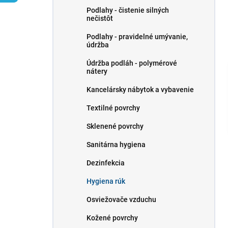
l
Podlahy - čistenie silných
nečistôt
Podlahy - pravidelné umývanie,
údržba
Údržba podláh - polymérové ​​
nátery
Kancelársky nábytok a vybavenie
Textilné povrchy
Sklenené povrchy
Sanitárna hygiena
Dezinfekcia
Hygiena rúk
Osviežovače vzduchu
Kožené povrchy