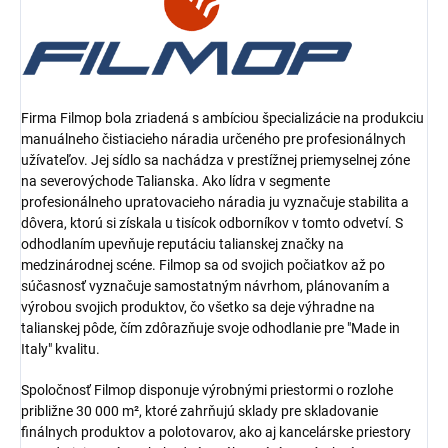
Firma Filmop bola zriadená s ambíciou špecializácie na produkciu
manuálneho čistiacieho náradia určeného pre profesionálnych
užívateľov. Jej sídlo sa nachádza v prestížnej priemyselnej zóne
na severovýchode Talianska. Ako lídra v segmente
profesionálneho upratovacieho náradia ju vyznačuje stabilita a
dôvera, ktorú si získala u tisícok odborníkov v tomto odvetví. S
odhodlaním upevňuje reputáciu talianskej značky na
medzinárodnej scéne. Filmop sa od svojich počiatkov až po
súčasnosť vyznačuje samostatným návrhom, plánovaním a
výrobou svojich produktov, čo všetko sa deje výhradne na
talianskej pôde, čím zdôrazňuje svoje odhodlanie pre "Made in
Italy" kvalitu.
Spoločnosť Filmop disponuje výrobnými priestormi o rozlohe
približne 30 000 m², ktoré zahrňujú sklady pre skladovanie
finálnych produktov a polotovarov, ako aj kancelárske priestory