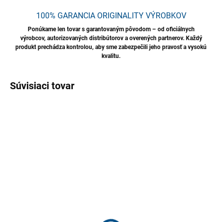
100% GARANCIA ORIGINALITY VÝROBKOV
Ponúkame len tovar s garantovaným pôvodom – od oficiálnych
výrobcov, autorizovaných distribútorov a overených partnerov. Každý
produkt prechádza kontrolou, aby sme zabezpečili jeho pravosť a vysokú
kvalitu.
Súvisiaci tovar
NOVINKA
TIP
SKLADOM
Filmop Line – Stierka na
okná, nehrdzavejúca