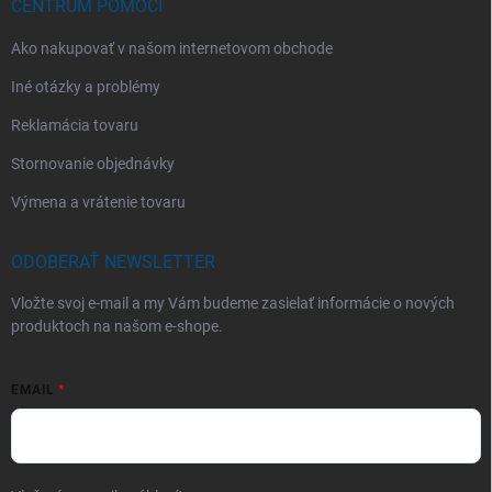
CENTRUM POMOCI
Ako nakupovať v našom internetovom obchode
Iné otázky a problémy
Reklamácia tovaru
Stornovanie objednávky
Výmena a vrátenie tovaru
ODOBERAŤ NEWSLETTER
Vložte svoj e-mail a my Vám budeme zasielať informácie o nových
produktoch na našom e-shope.
EMAIL