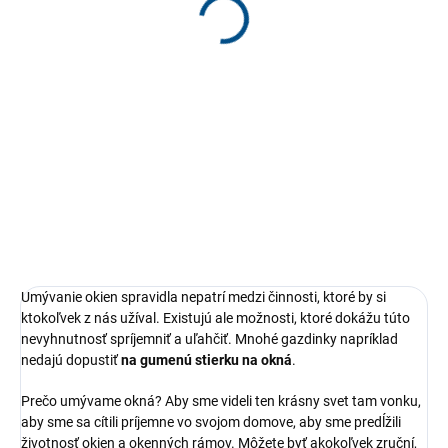
oceľ
€21,90
Detail
Uľahčite si umývanie okien
pomocou kvalitnej stierky
z nehrdzavejúcej ocele a prírodnej
gumy od výrobcu Filmop. Zopár
ťahov a vidíte na celý svet.
Umývanie okien spravidla nepatrí medzi činnosti, ktoré by si
ktokoľvek z nás užíval. Existujú ale možnosti, ktoré dokážu túto
nevyhnutnosť spríjemniť a uľahčiť.
Mnohé gazdinky napríklad
nedajú dopustiť
na gumenú stierku na okná
.
Prečo umývame okná? Aby sme videli ten krásny svet tam vonku,
aby sme sa cítili príjemne vo svojom domove, aby sme predĺžili
životnosť okien a okenných rámov. Môžete byť akokoľvek zruční,