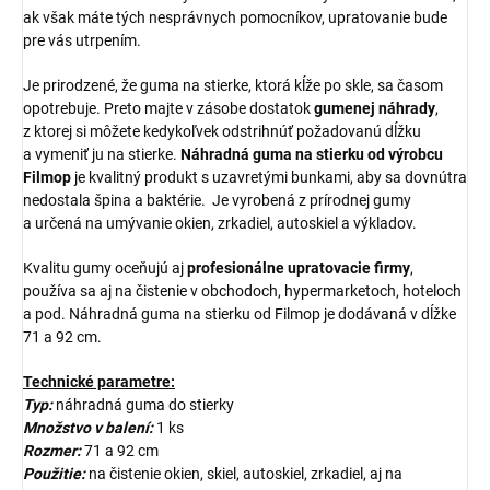
ak však máte tých nesprávnych pomocníkov, upratovanie bude
pre vás utrpením.
Je prirodzené, že guma na stierke, ktorá kĺže po skle, sa časom
opotrebuje. Preto majte v zásobe dostatok
gumenej náhrady
,
z ktorej si môžete kedykoľvek odstrihnúť požadovanú dĺžku
a vymeniť ju na stierke.
Náhradná guma na stierku od výrobcu
Filmop
je kvalitný produkt s uzavretými bunkami, aby sa dovnútra
nedostala špina a baktérie. Je vyrobená z prírodnej gumy
a určená na umývanie okien, zrkadiel, autoskiel a výkladov.
Kvalitu gumy oceňujú aj
profesionálne upratovacie firmy
,
používa sa aj na čistenie v obchodoch, hypermarketoch, hoteloch
a pod. Náhradná guma na stierku od Filmop je dodávaná v dĺžke
71 a 92 cm.
Technické parametre:
Typ:
náhradná guma do stierky
Množstvo v balení:
1 ks
Rozmer:
71 a 92 cm
Použitie:
na čistenie okien, skiel, autoskiel, zrkadiel, aj na