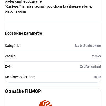
profesionálne používanie
Vlastnosti:
jemná a šetrná k povrchom, kvalitné prevedenie,
prírodná guma
Dodatočné parametre
Kategória
:
Na čistenie okien
Záruka
:
2 roky
EAN
:
Zvoľte variant
Množstvo v kartóne
:
10 ks
O značke FILMOP