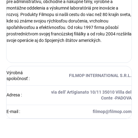
pre administratívu, obchodné a nákupné tímy, výrobné a
montážne oddelenia a výskumné laboratóriá pre inovácie a
rozvoj. Produkty Filmopu si našli cestu do viac než 80 krajín sveta,
kde sú známe svojou rýchlosťou doručenia, vrcholnou
spoľahlivosťou a efektívnosťou. Od roku 1997 firma pôsobí
prostredníctvom svojej francúzskej filiálky a od roku 2004 rozšírila
svoje operácie aj do Spojených štátov amerických.
Výrobná
FILMOP INTERNATIONAL S.R.L.
spoločnosť
:
via dell' Artigianato 10/11 35010 Villa del
Adresa
:
Conte -PADOVA
E-mail
:
filmop@filmop.com