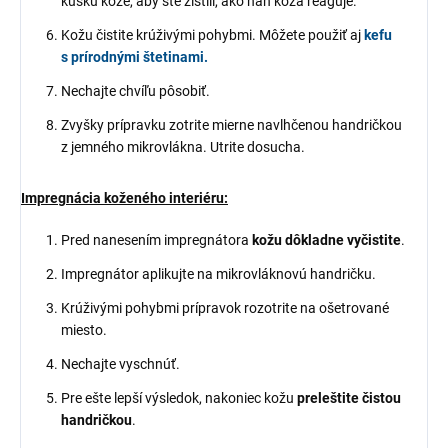
kúsku kože, aby ste zistili, ako naň koža reaguje.
Kožu čistite krúživými pohybmi. Môžete použiť aj
kefu
s prírodnými štetinami.
Nechajte chvíľu pôsobiť.
Zvyšky prípravku zotrite mierne navlhčenou handričkou
z jemného mikrovlákna. Utrite dosucha.
Impregnácia koženého interiéru:
Pred nanesením impregnátora
kožu dôkladne vyčistite
.
Impregnátor aplikujte na mikrovláknovú handričku.
Krúživými pohybmi prípravok rozotrite na ošetrované
miesto.
Nechajte vyschnúť.
Pre ešte lepší výsledok, nakoniec kožu
preleštite čistou
handričkou
.