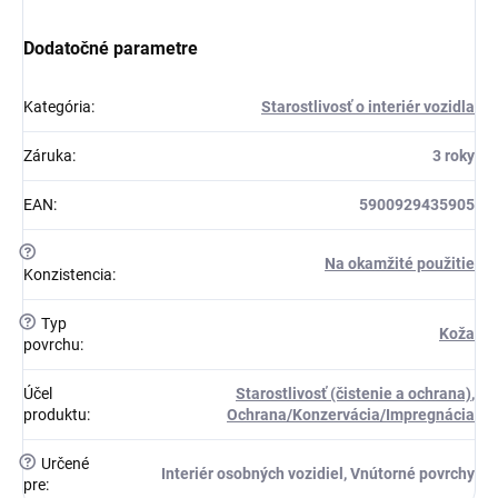
Dodatočné parametre
Kategória
:
Starostlivosť o interiér vozidla
Záruka
:
3 roky
EAN
:
5900929435905
?
Na okamžité použitie
Konzistencia
:
?
Typ
Koža
povrchu
:
Účel
Starostlivosť (čistenie a ochrana)
,
produktu
:
Ochrana/Konzervácia/Impregnácia
?
Určené
Interiér osobných vozidiel, Vnútorné povrchy
pre
: