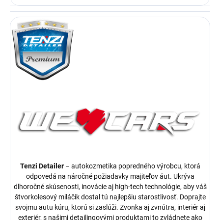
Tenzi Detailer
– autokozmetika popredného výrobcu, ktorá
odpovedá na náročné požiadavky majiteľov áut. Ukrýva
dlhoročné skúsenosti, inovácie aj high-tech technológie, aby váš
štvorkolesový miláčik dostal tú najlepšiu starostlivosť. Doprajte
svojmu autu kúru, ktorú si zaslúži. Zvonka aj zvnútra, interiér aj
exteriér, s našimi detailingovými produktami to zvládnete ako