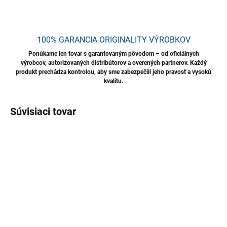
100% GARANCIA ORIGINALITY VÝROBKOV
Ponúkame len tovar s garantovaným pôvodom – od oficiálnych
výrobcov, autorizovaných distribútorov a overených partnerov. Každý
produkt prechádza kontrolou, aby sme zabezpečili jeho pravosť a vysokú
kvalitu.
Súvisiaci tovar
TIP
SKLADOM
SKLADOM