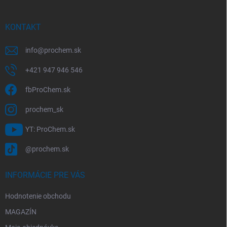
ä
t
i
KONTAKT
e
info
@
prochem.sk
+421 947 946 546
fbProChem.sk
prochem_sk
YT: ProChem.sk
@prochem.sk
INFORMÁCIE PRE VÁS
Hodnotenie obchodu
MAGAZÍN