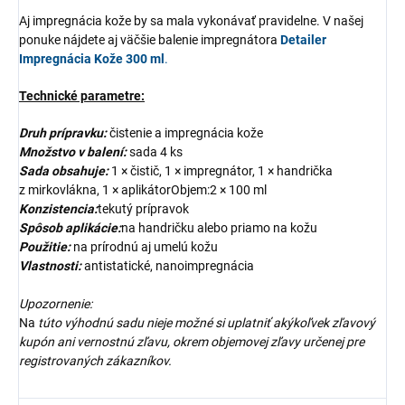
Aj impregnácia kože by sa mala vykonávať pravidelne. V našej
ponuke nájdete aj väčšie balenie impregnátora
Detailer
Impregnácia Kože 300 ml
.
Technické parametre:
Druh prípravku:
čistenie a impregnácia kože
Množstvo v balení:
sada 4 ks
Sada obsahuje:
1 × čistič, 1 × impregnátor, 1 × handrička
z mirkovlákna, 1 × aplikátorObjem:2 × 100 ml
Konzistencia:
tekutý prípravok
Spôsob aplikácie:
na handričku alebo priamo na kožu
Použitie:
na prírodnú aj umelú kožu
Vlastnosti:
antistatické, nanoimpregnácia
Upozornenie:
Na
túto výhodnú sadu nieje možné si uplatniť akýkoľvek zľavový
kupón ani vernostnú zľavu, okrem objemovej zľavy určenej pre
registrovaných zákazníkov.