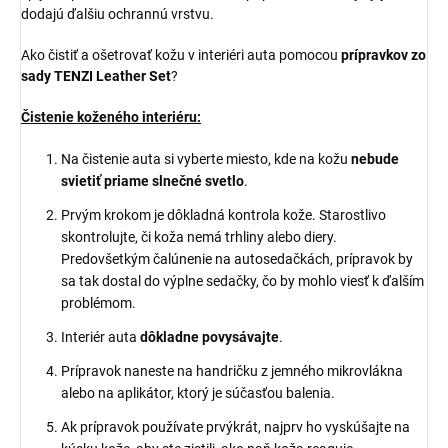
dodajú ďalšiu ochrannú vrstvu.
Ako čistiť a ošetrovať kožu v interiéri auta pomocou
prípravkov zo
sady TENZI Leather Set
?
Čistenie koženého interiéru:
Na čistenie auta si vyberte miesto, kde na kožu
nebude
svietiť priame slnečné svetlo
.
Prvým krokom je dôkladná kontrola kože. Starostlivo
skontrolujte, či koža nemá trhliny alebo diery.
Predovšetkým čalúnenie na autosedačkách, prípravok by
sa tak dostal do výplne sedačky, čo by mohlo viesť k ďalším
problémom.
Interiér auta
dôkladne povysávajte
.
Prípravok naneste na handričku z jemného mikrovlákna
alebo na aplikátor, ktorý je súčasťou balenia.
Ak prípravok používate prvýkrát, najprv ho vyskúšajte na