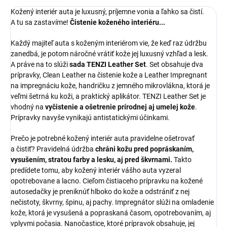
Kožený interiér auta je luxusný, príjemne vonia a ľahko sa čistí.
A tu sa zastavíme!
Čistenie koženého interiéru...
Každý majiteľ auta s koženým interiérom vie, že keď raz údržbu
zanedbá, je potom náročné vrátiť kože jej luxusný vzhľad a lesk.
A práve na to slúži
sada TENZI Leather Set
. Set obsahuje dva
prípravky, Clean Leather na čistenie kože a Leather Impregnant
na impregnáciu kože, handričku z jemného mikrovlákna, ktorá je
veľmi šetrná ku koži, a praktický aplikátor. TENZI Leather Set je
vhodný na
vyčistenie a ošetrenie prírodnej aj umelej kože
.
Prípravky navyše vynikajú antistatickými účinkami.
Prečo je potrebné kožený interiér auta pravidelne ošetrovať
a čistiť? Pravidelná údržba
chráni kožu pred popráskaním,
vysušením, stratou farby a lesku, aj pred škvrnami.
Takto
predídete tomu, aby kožený interiér vášho auta vyzeral
opotrebovane a lacno. Cieľom čistiaceho prípravku na kožené
autosedačky je preniknúť hlboko do kože a odstrániť z nej
nečistoty, škvrny, špinu, aj pachy. Impregnátor slúži na omladenie
kože, ktorá je vysušená a popraskaná časom, opotrebovaním, aj
vplyvmi počasia. Nanočastice, ktoré prípravok obsahuje, jej