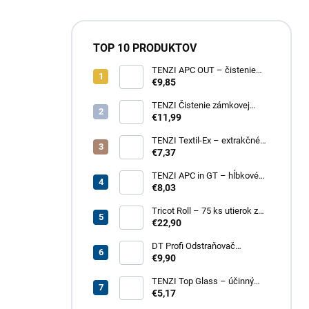
TOP 10 PRODUKTOV
TENZI APC OUT – čistenie
fasád a striech
€9,85
TENZI Čistenie zámkovej
dlažby 1 – na silné
€11,99
znečistenie dlažobných
kociek
TENZI Textil-Ex – extrakčné
tepovanie kobercov a
€7,37
čalúneného nábytku
TENZI APC in GT – hĺbkové
čistenie povrchov, plastov,
€8,03
kože, textílií
Tricot Roll – 75 ks utierok z
mikrovlákna v rolke
€22,90
DT Profi Odstraňovač
vápenných výkvetov - účinné
€9,90
čistenie betónových povrchov
TENZI Top Glass – účinný
prípravok na čistenie skiel a
€5,17
zrkadiel