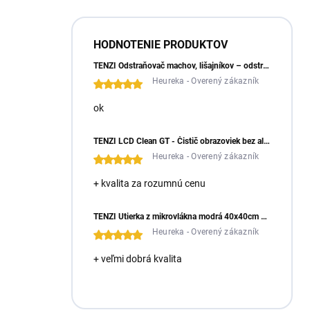
HODNOTENIE PRODUKTOV
TENZI Odstraňovač machov, lišajníkov – odstraňuje machy a lišajníky zo zámkovej dlažby
Heureka - Overený zákazník
ok
TENZI LCD Clean GT - Čistič obrazoviek bez alkoholu
Heureka - Overený zákazník
+ kvalita za rozumnú cenu
TENZI Utierka z mikrovlákna modrá 40x40cm – mäkká a všestranná handrička z mikrovlákna
Heureka - Overený zákazník
+ veľmi dobrá kvalita