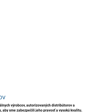
EME DORUČIŤ
2026
−
+
Pridať do košíka
ežovač vzduchu s levanduľovou vôňou, ktorý neutralizuje
íjemné pachy a zanecháva sviežu arómu. Pripravený na
žité použitie.
ILNÉ INFORMÁCIE
OPÝTAŤ SA
STRÁŽIŤ
ložiť
OV
lnych výrobcov, autorizovaných distribútorov a
 aby sme zabezpečili jeho pravosť a vysokú kvalitu.