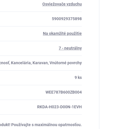
Osviežovače vzduchu
5900929375898
Na okamžité použitie
7 - neutrálny
nosť, Kancelária, Karavan, Vnútorné povrchy
9 ks
WEE787B600ZB004
RKDA-H023-D00N-1EVH
odukt! Používajte s maximálnou opatrnosťou.