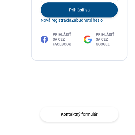
Prihlásiť sa
Nová registrácia
Zabudnuté heslo
PRIHLÁSIŤ
PRIHLÁSIŤ
SA CEZ
SA CEZ
FACEBOOK
GOOGLE
Máte otázku?
Obráťte sa na nás.
Kontaktný formulár