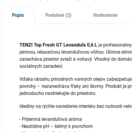
Popis
Podobné (2)
Hodnotenie
TENZI Top Fresh GT Levanduľa 0,6 L
je profesionáln
jemnou, relaxačnou levanduľovou vôňou. Účinne elimi
zanecháva priestor svieži a voňavý. Vhodný do domácnos
sociálnych zariadení.
Vďaka obsahu prírodných vonných olejov zabezpečuje
povrchy – nezanecháva fľaky ani škvrny. Produkt je p
jednoducho nastriekajte do priestoru.
Ideálny na rýchle osvieženie interiéru bez nutnosti vetr
- Príjemná levanduľová aróma
- Neutrálne pH – šetrný k povrchom