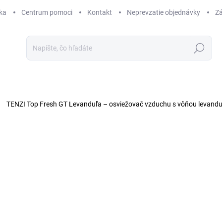
ka
Centrum pomoci
Kontakt
Neprevzatie objednávky
Zá
Hľadať
TENZI Top Fresh GT Levanduľa – osviežovač vzduchu s vôňou levandu
Neohodnotené
Podrobnosti hodnotenia
ZNAČKA:
TENZI
NOVINKA
TIP
€
€14
Jedn
€30,2
cena
SK