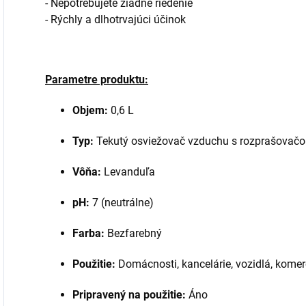
- Nepotrebujete žiadne riedenie
- Rýchly a dlhotrvajúci účinok
Parametre produktu:
Objem:
0,6 L
Typ:
Tekutý osviežovač vzduchu s rozprašovač
Vôňa:
Levanduľa
pH:
7 (neutrálne)
Farba:
Bezfarebný
Použitie:
Domácnosti, kancelárie, vozidlá, komer
Pripravený na použitie:
Áno