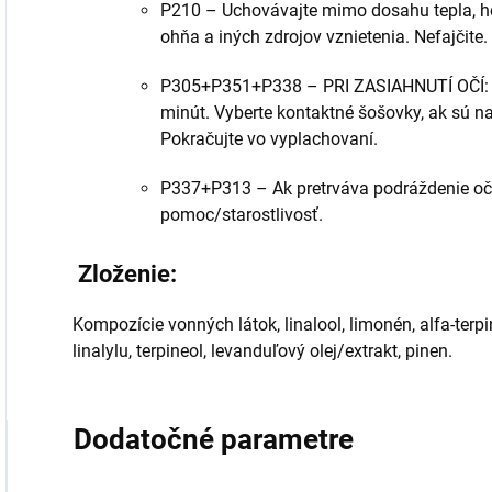
P210 – Uchovávajte mimo dosahu tepla, hor
ohňa a iných zdrojov vznietenia. Nefajčite.
P305+P351+P338 – PRI ZASIAHNUTÍ OČÍ: O
minút. Vyberte kontaktné šošovky, ak sú n
Pokračujte vo vyplachovaní.
P337+P313 – Ak pretrváva podráždenie očí
pomoc/starostlivosť.
Zloženie:
Kompozície vonných látok, linalool, limonén, alfa-terpi
linalylu, terpineol, levanduľový olej/extrakt, pinen.
Dodatočné parametre