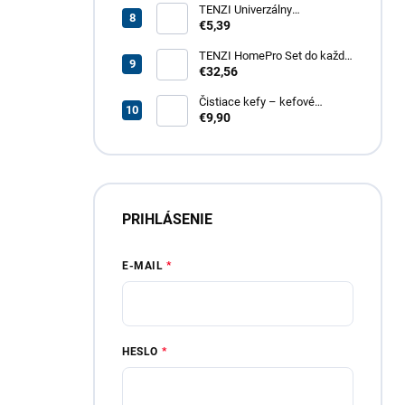
TENZI Univerzálny
odmasťovač GT – revolučný
€5,39
odmasťovač pre vašu
domácnosť, garáž aj záhradu
TENZI HomePro Set do každej
domácnosti
€32,56
Čistiace kefy – kefové
nadstavce do vŕtačky, 4 dielna
€9,90
sada
PRIHLÁSENIE
E-MAIL
HESLO