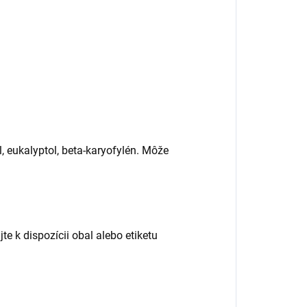
l, eukalyptol, beta-karyofylén. Môže
e k dispozícii obal alebo etiketu