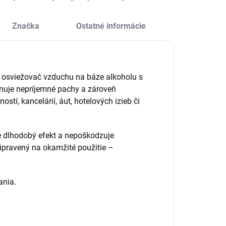
Značka
Ostatné informácie
y osviežovač vzduchu na báze alkoholu s
nuje nepríjemné pachy a zároveň
tí, kancelárií, áut, hotelových izieb či
 dlhodobý efekt a nepoškodzuje
ripravený na okamžité použitie –
ania.