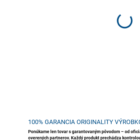
MÔŽ
DO:
7.8.
Osvi
nepr
okam
DETA
U
100% GARANCIA ORIGINALITY VÝROBK
Ponúkame len tovar s garantovaným pôvodom – od oficiá
overených partnerov. Každý produkt prechádza kontrolou,