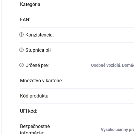
Kategória
:
EAN
:
?
Konzistencia
:
?
Stupnica pH
:
?
Určené pre
:
Osobné vozidlá, Domác
Množstvo v kartóne
:
Kód produktu
:
UFI kód
:
Bezpečnostné
Vysoko účinný pr
informácie
: