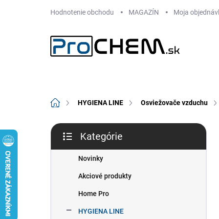
Prejsť
Hodnotenie obchodu
MAGAZÍN
Moja objednáv
na
obsah
Domov
HYGIENA LINE
Osviežovače vzduchu
B
Kategórie
o
Preskočiť
č
kategórie
n
Novinky
ý
Akciové produkty
p
a
Home Pro
n
HYGIENA LINE
e