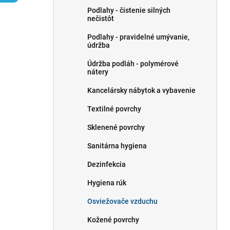
l
Podlahy - čistenie silných
nečistôt
Podlahy - pravidelné umývanie,
údržba
Údržba podláh - polymérové ​​
nátery
Kancelársky nábytok a vybavenie
Textilné povrchy
Sklenené povrchy
Sanitárna hygiena
Dezinfekcia
Hygiena rúk
Osviežovače vzduchu
Kožené povrchy