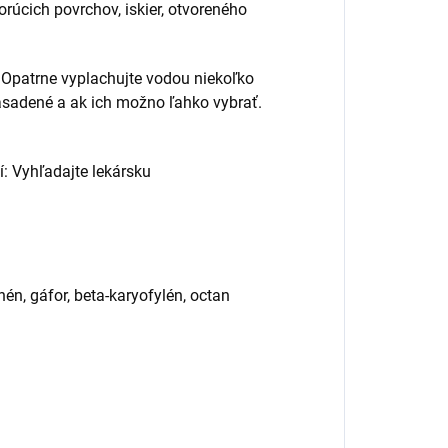
úcich povrchov, iskier, otvoreného
patrne vyplachujte vodou niekoľko
asadené a ak ich možno ľahko vybrať.
: Vyhľadajte lekársku
nén, gáfor, beta-karyofylén, octan