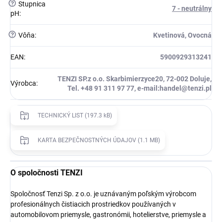
?
Stupnica
7 - neutrálny
pH
:
?
Vôňa
:
Kvetinová, Ovocná
EAN
:
5900929313241
TENZI SP.z o.o. Skarbimierzyce20, 72-002 Doluje,
Výrobca
:
Tel. +48 91 311 97 77, e-mail:handel@tenzi.pl
TECHNICKÝ LIST (197.3 kB)
KARTA BEZPEČNOSTNÝCH ÚDAJOV (1.1 MB)
O spoločnosti TENZI
Spoločnosť Tenzi Sp. z o.o. je uznávaným poľským výrobcom
profesionálnych čistiacich prostriedkov používaných v
automobilovom priemysle, gastronómii, hotelierstve, priemysle a