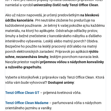
namiešal a vyrobil
univerzálny čistič rady Tenzi Office Clean
.
Ako už názov napovedá, je určený predovšetkým
na bleskovú
údržbu kancelárie
. PH neutrálne zloženie ho predurčuje na
každodenné používanie. Je šetrný k vašej pokožke aj ku každému
materiálu, na ktorý ho aplikujete. Odstraňuje odtlačky prstov,
šmuhy a bežné znečistenie z kancelárskeho nábytku a ďalšieho
interiérového vybavenia. Lesklý alebo matný povrch? Obidva.
Bezpečne ho použite na lesklý pracovný stôl alebo na matný
povrch elektronických zariadení. Prípravok po aplikácii
rýchlo
schne, nezanecháva šmuhy
, lesklým povrchom navracia lesk.
Navyše priestor naplní
príjemnou vôňou s nádychom konvalinky
a ružového grapefruitu
.
Vyberte si ktorýkoľvek z prípravkov rady Tenzi Office Clean. Ktorá
vôňa vám bude vyhovovať?
Dostupné arómy
:
Tenzi Office Clean GT
– príjemná kvetinová vôňa.
Tenzi Office Clean Madame
– parfumovaná vôňa s nádychom
orientálneho jazmínu a vanilky.