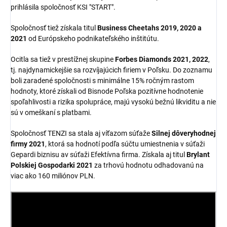
prihlásila spoločnosť KSI "START".
Spoločnosť tiež získala titul
Business Cheetahs 2019, 2020 a
2021
od Európskeho podnikateľského inštitútu.
Ocitla sa tiež v prestížnej skupine
Forbes Diamonds 2021, 2022
,
tj. najdynamickejšie sa rozvíjajúcich firiem v Poľsku. Do zoznamu
boli zaradené spoločnosti s minimálne 15% ročným rastom
hodnoty, ktoré získali od Bisnode Poľska pozitívne hodnotenie
spoľahlivosti a rizika spolupráce, majú vysokú bežnú likviditu a nie
sú v omeškaní s platbami.
Spoločnosť TENZI sa stala aj víťazom súťaže
Silnej dôveryhodnej
firmy 2021
, ktorá sa hodnotí podľa súčtu umiestnenia v súťaži
Gepardi biznisu av súťaži Efektívna firma. Získala aj titul
Brylant
Polskiej Gospodarki 2021
za trhovú hodnotu odhadovanú na
viac ako 160 miliónov PLN.