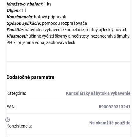
Množstvo v balení:
1 ks
Objem:
1 l
Konzistencia:
hotový prípravok
Spôsob aplikácie:
pomocou rozprašovača
Použitie:
nábytok a vybavenie kancelárie, matný aj lesklý povrch
Vlastnosti:
účinne vyčistí škvrny a nečistoty, nezanecháva šmuhy,
PH 7, príjemná vôňa, zachováva lesk
Dodatočné parametre
Kategória
:
Kancelársky nábytok a vybavenie
EAN
:
5900929313241
?
Na okamžité použitie
Konzistencia
: