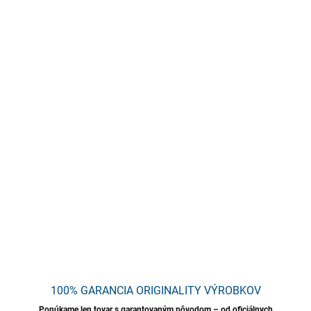
−
+
Pridať do košíka
Rýchloschnúci prípravok s univerzálnym použitím v kancelárii
alebo interiéri. Má intenzívnu, príjemnú vôňu Amore.
Nezanecháva šmuhy, osviežuje, rýchlo schne, nepoškodzuje
materiály a zachováva prirodzené vlastnosti čistených
povrchov. Mimoriadne ekonomický a úsporný na použitie: (1–2
ml na 1 m² povrchu). Odporúča sa na kancelársky nábytok
všetkých typov (drevo, plast, laminát, sklo).
DETAILNÉ INFORMÁCIE
OPÝTAŤ SA
STRÁŽIŤ
Uložiť
100% GARANCIA ORIGINALITY VÝROBKOV
Ponúkame len tovar s garantovaným pôvodom – od oficiálnych