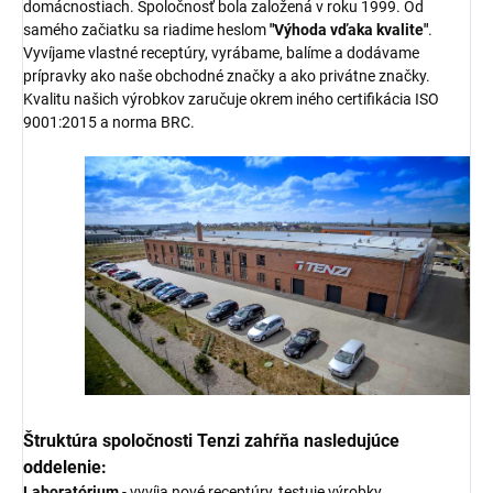
domácnostiach. Spoločnosť bola založená v roku 1999. Od
samého začiatku sa riadime heslom
"Výhoda vďaka kvalite"
.
Vyvíjame vlastné receptúry, vyrábame, balíme a dodávame
prípravky ako naše obchodné značky a ako privátne značky.
Kvalitu našich výrobkov zaručuje okrem iného certifikácia ISO
9001:2015 a norma BRC.
Štruktúra spoločnosti Tenzi zahŕňa nasledujúce
oddelenie:
Laboratórium
- vyvíja nové receptúry, testuje výrobky