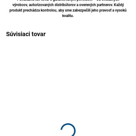
výrobcov, autorizovaných distribútorov a overených partnerov. Každý
produkt prechádza kontrolou, aby sme zabezpečili jeho pravosť a vysokú
kvalitu.
Súvisiaci tovar
TIP
SKLADOM
SKLADOM
TENZI Utierka z
TENZI Utierka z
mikrovlákna žltá 38x38 –
mikrovlákna modrá
mäkká a všestranná
40x40cm – mäkká a
handrička z mikrovlákna
všestranná handrička z
€3,25
€2,64