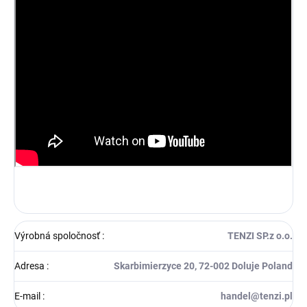
Výrobná spoločnosť
:
TENZI SP.z o.o.
Adresa
:
Skarbimierzyce 20, 72-002 Doluje Poland
E-mail
:
handel@tenzi.pl