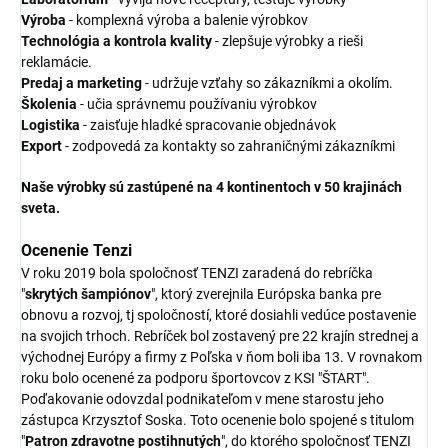
Výroba
- komplexná výroba a balenie výrobkov
Technológia a kontrola kvality
- zlepšuje výrobky a rieši
reklamácie.
Predaj a marketing
- udržuje vzťahy so zákazníkmi a okolím.
Školenia
- učia správnemu používaniu výrobkov
Logistika
- zaisťuje hladké spracovanie objednávok
Export
- zodpovedá za kontakty so zahraničnými zákazníkmi
Naše výrobky sú zastúpené na 4 kontinentoch v 50 krajinách
sveta.
Ocenenie Tenzi
V roku 2019 bola spoločnosť TENZI zaradená do rebríčka
"
skrytých šampiónov
", ktorý zverejnila Európska banka pre
obnovu a rozvoj, tj spoločností, ktoré dosiahli vedúce postavenie
na svojich trhoch. Rebríček bol zostavený pre 22 krajín strednej a
východnej Európy a firmy z Poľska v ňom boli iba 13. V rovnakom
roku bolo ocenené za podporu športovcov z KSI "ŠTART".
Poďakovanie odovzdal podnikateľom v mene starostu jeho
zástupca Krzysztof Soska. Toto ocenenie bolo spojené s titulom
"
Patron zdravotne postihnutých
", do ktorého spoločnosť TENZI