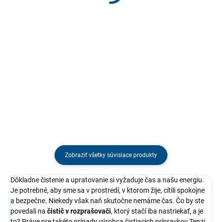
mikrovlákna
Jednotková
Jednotková
€3,25 / 1 ks
€2,64 / 1 ks
cena:
cena:
Do košíka
Do košíka
Vysoko kvalitná utierka z
Vysokokvalitná utierka z
mikrovlákna vyrobená dánskym
mikrovlákna, vyrobená dánskym
výrobcom pomocou pokročilej
výrobcom pomocou technológie
technológie mikrovlákien. Je
mikrovlákien, pozostáva zo zmesi
zložená zo zmesi veľmi tenkých
veľmi jemných polyesterových
polyesterových (70 %) a...
(70 %) a polyamidových (30 %)...
Zobraziť všetky súvisiace produkty
Dôkladne čistenie a upratovanie si vyžaduje čas a našu energiu.
Je potrebné, aby sme sa v prostredí, v ktorom žije, cítili spokojne
a bezpečne. Niekedy však naň skutočne nemáme čas. Čo by ste
povedali na
čistič v rozprašovači
, ktorý stačí iba nastriekať, a je
to? Práve pre takéto prípady výrobca čistiacich prípravkov Tenzi