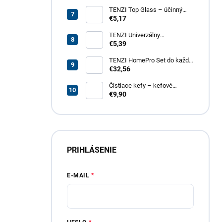
čistenie betónových povrchov
TENZI Top Glass – účinný
prípravok na čistenie skiel a
€5,17
zrkadiel
TENZI Univerzálny
odmasťovač GT – revolučný
€5,39
odmasťovač pre vašu
domácnosť, garáž aj záhradu
TENZI HomePro Set do každej
domácnosti
€32,56
Čistiace kefy – kefové
nadstavce do vŕtačky, 4 dielna
€9,90
sada
PRIHLÁSENIE
E-MAIL