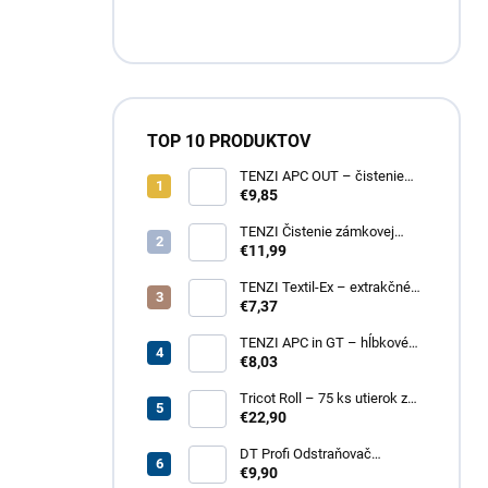
TOP 10 PRODUKTOV
TENZI APC OUT – čistenie
fasád a striech
€9,85
TENZI Čistenie zámkovej
dlažby 1 – na silné
€11,99
znečistenie dlažobných
kociek
TENZI Textil-Ex – extrakčné
tepovanie kobercov a
€7,37
čalúneného nábytku
TENZI APC in GT – hĺbkové
čistenie povrchov, plastov,
€8,03
kože, textílií
Tricot Roll – 75 ks utierok z
mikrovlákna v rolke
€22,90
DT Profi Odstraňovač
vápenných výkvetov - účinné
€9,90