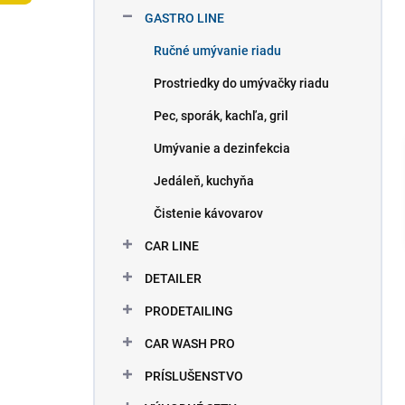
l
GASTRO LINE
Ručné umývanie riadu
Prostriedky do umývačky riadu
Pec, sporák, kachľa, gril
Umývanie a dezinfekcia
Jedáleň, kuchyňa
Čistenie kávovarov
CAR LINE
DETAILER
PRODETAILING
CAR WASH PRO
PRÍSLUŠENSTVO