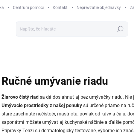
ka
Centrum pomoci
Kontakt
Neprevzatie objednávky
Zá
Hľadať
Ručné umývanie riadu
Žiarovo čistý riad
sa dá dosiahnuť aj bez umývačky riadu. Nie j
Umývacie prostriedky z našej ponuky
sú určené priamo na ruč
staré zaschnuté nečistoty, mastnotu, povlak od kávy a čaju, d
saponátmi môžete umývať aj kuchynské náčinie a ďalšie pomôck
Prípravky Tenzi sú dermatologicky testované, výborne ich znáša