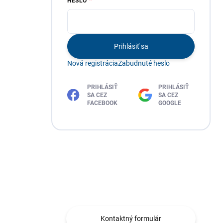
HESLO
Prihlásiť sa
Nová registrácia
Zabudnuté heslo
PRIHLÁSIŤ
PRIHLÁSIŤ
SA CEZ
SA CEZ
FACEBOOK
GOOGLE
Máte otázku?
Obráťte sa na nás.
Kontaktný formulár