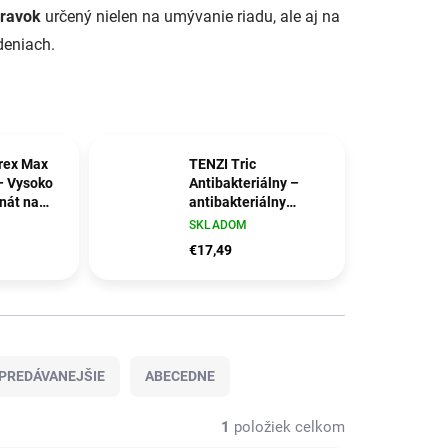
pravok
určený nielen na umývanie riadu, ale aj na
deniach.
rex Max
TENZI Tric
 – Vysoko
Antibakteriálny –
nát na
antibakteriálny
anie
prostriedok na
SKLADOM
umývanie riadu a
€17,49
povrchov
PREDÁVANEJŠIE
ABECEDNE
1
položiek celkom