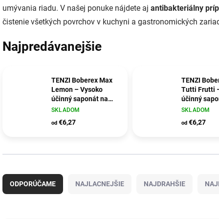
umývania riadu. V našej ponuke nájdete aj
antibakteriálny prí
čistenie všetkých povrchov v kuchyni a gastronomických zaria
Najpredávanejšie
TENZI Boberex Max
TENZI Bobe
Lemon – Vysoko
Tutti Frutti
účinný saponát na
účinný sapo
ručné umývanie
ručné umýv
SKLADOM
SKLADOM
riadu
riadu
€6,27
€6,27
od
od
R
a
ODPORÚČAME
NAJLACNEJŠIE
NAJDRAHŠIE
NAJ
d
e
n