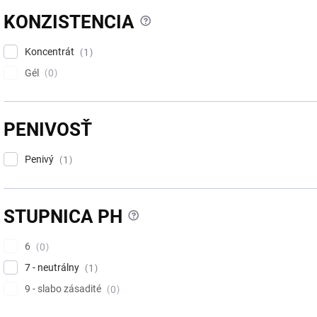
?
KONZISTENCIA
Koncentrát
1
Gél
0
PENIVOSŤ
Penivý
1
?
STUPNICA PH
6
0
7 - neutrálny
1
9 - slabo zásadité
0