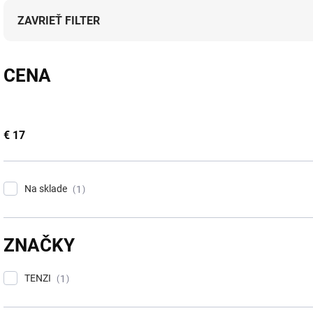
i
e
ZAVRIEŤ FILTER
p
r
o
CENA
d
u
k
t
€
17
o
v
Na sklade
1
ZNAČKY
TENZI
1