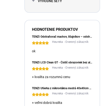
VÝHODNÉ SETY
HODNOTENIE PRODUKTOV
TENZI Odstraňovač machov, lišajníkov – odstraňuje machy a lišajníky zo zámkovej dlažby
Heureka - Overený zákazník
ok
TENZI LCD Clean GT - Čistič obrazoviek bez alkoholu
Heureka - Overený zákazník
+ kvalita za rozumnú cenu
TENZI Utierka z mikrovlákna modrá 40x40cm – mäkká a všestranná handrička z mikrovlákna
Heureka - Overený zákazník
+ veľmi dobrá kvalita