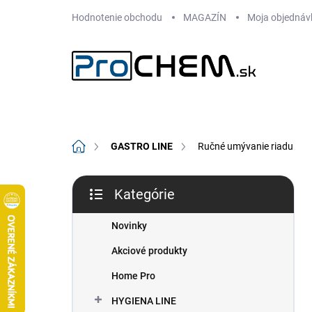
Prejsť
Hodnotenie obchodu
MAGAZÍN
Moja objednáv
na
obsah
Domov
GASTRO LINE
Ručné umývanie riadu
B
Kategórie
o
Preskočiť
č
kategórie
n
Novinky
ý
Akciové produkty
p
a
Home Pro
n
HYGIENA LINE
e