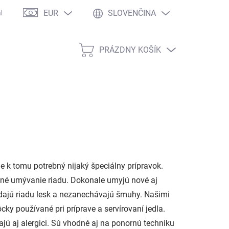
EUR
SLOVENČINA
kaznícke zľavy
Veľkoobchodná spolupráca
Copyright
Dopr
PRÁZDNY KOŠÍK
NÁKUPNÝ
KOŠÍK
e k tomu potrebný nijaký špeciálny prípravok.
né umývanie riadu. Dokonale umyjú nové aj
odajú riadu lesk a nezanechávajú šmuhy. Našimi
y používané pri príprave a servírovaní jedla.
jú aj alergici. Sú vhodné aj na ponornú techniku