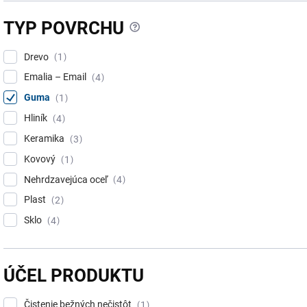
?
TYP POVRCHU
Drevo
1
Emalia – Email
4
Guma
1
Hliník
4
Keramika
3
Kovový
1
Nehrdzavejúca oceľ
4
Plast
2
Sklo
4
ÚČEL PRODUKTU
Čistenie bežných nečistôt
1