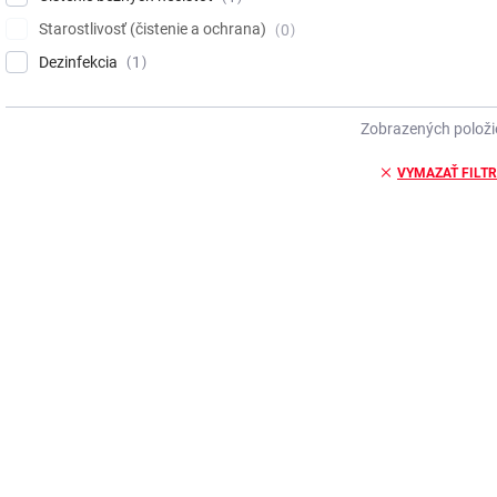
Starostlivosť (čistenie a ochrana)
0
Dezinfekcia
1
Zobrazených položi
VYMAZAŤ FILT
V
ý
p
i
s
p
r
o
d
u
k
SKLADOM
t
TENZI Tric