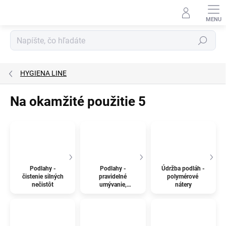
Prejsť
na
obsah
Hľadať
HYGIENA LINE
Na okamžité použitie 5
Podlahy -
Podlahy -
Údržba podláh -
čistenie silných
pravidelné
polymérové ​​
nečistôt
umývanie,
nátery
údržba