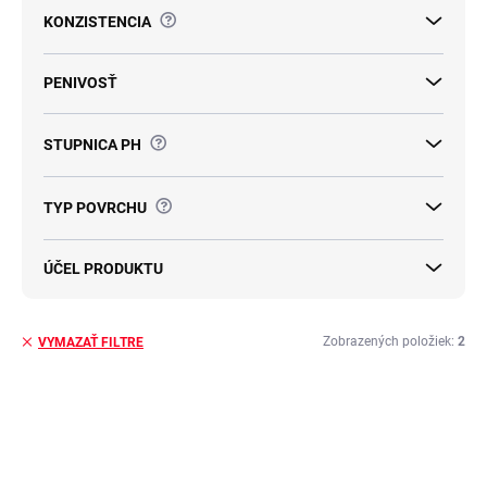
v
?
KONZISTENCIA
PENIVOSŤ
?
STUPNICA PH
?
TYP POVRCHU
ÚČEL PRODUKTU
Zobrazených položiek:
2
VYMAZAŤ FILTRE
V
ý
TIP
p
i
s