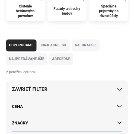
Čistenie
Špeciálne
Fasády a strechy
betónových
prípravky na
budov
povrchov
rôzne účely
R
a
ODPORÚČAME
NAJLACNEJŠIE
NAJDRAHŠIE
d
e
NAJPREDÁVANEJŠIE
ABECEDNE
n
i
2
položiek celkom
e
p
ZAVRIEŤ FILTER
r
o
d
CENA
u
k
t
ZNAČKY
o