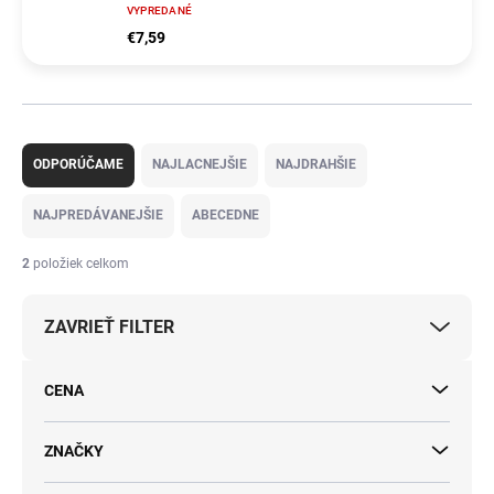
VYPREDANÉ
€7,59
R
a
ODPORÚČAME
NAJLACNEJŠIE
NAJDRAHŠIE
d
e
NAJPREDÁVANEJŠIE
ABECEDNE
n
i
2
položiek celkom
e
p
ZAVRIEŤ FILTER
r
o
d
CENA
u
k
t
ZNAČKY
o