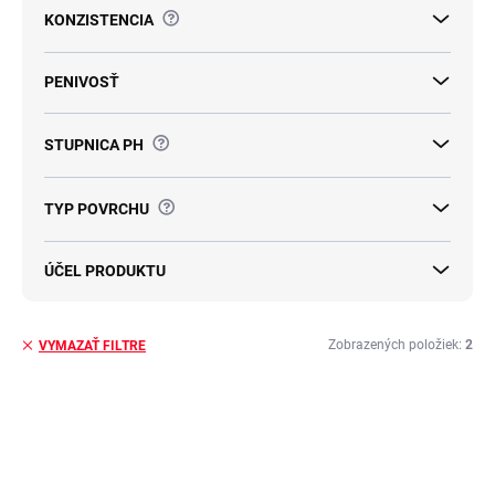
v
?
KONZISTENCIA
PENIVOSŤ
?
STUPNICA PH
?
TYP POVRCHU
ÚČEL PRODUKTU
Zobrazených položiek:
2
VYMAZAŤ FILTRE
V
ý
p
i
s