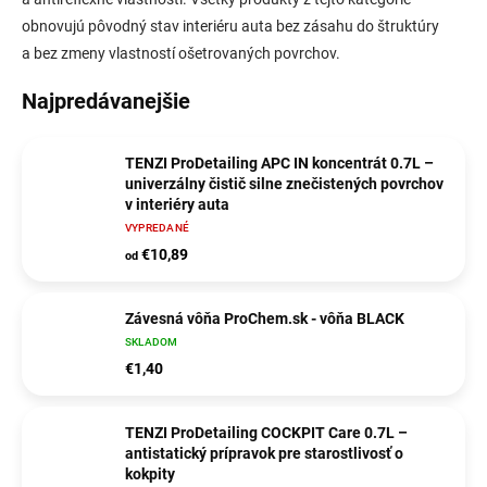
obnovujú pôvodný stav interiéru auta bez zásahu do štruktúry
a bez zmeny vlastností ošetrovaných povrchov.
Najpredávanejšie
TENZI ProDetailing APC IN koncentrát 0.7L –
univerzálny čistič silne znečistených povrchov
v interiéry auta
VYPREDANÉ
€10,89
od
Závesná vôňa ProChem.sk - vôňa BLACK
SKLADOM
€1,40
TENZI ProDetailing COCKPIT Care 0.7L –
antistatický prípravok pre starostlivosť o
kokpity