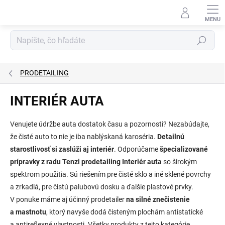
Prejsť
na
obsah
Hľadať
PRODETAILING
INTERIÉR AUTA
Venujete údržbe auta dostatok času a pozornosti? Nezabúdajte,
že čisté auto to nie je iba nablýskaná karoséria.
Detailnú
starostlivosť si zaslúži aj interiér
. Odporúčame
špecializované
prípravky z radu Tenzi prodetailing Interiér auta
so širokým
spektrom použitia. Sú riešením pre čisté sklo a iné sklené povrchy
a zrkadlá, pre čistú palubovú dosku a ďalšie plastové prvky.
V ponuke máme aj účinný prodetailer
na silné znečistenie
a mastnotu
, ktorý navyše dodá čisteným plochám antistatické
a antireflexné vlastnosti. Všetky produkty z tejto kategórie