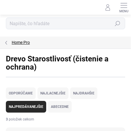
Prejsť
na
obsah
Hľadať
Home Pro
Drevo Starostlivosť (čistenie a
ochrana)
R
a
ODPORÚČAME
NAJLACNEJŠIE
NAJDRAHŠIE
d
e
NAJPREDÁVANEJŠIE
ABECEDNE
n
i
3
položiek celkom
e