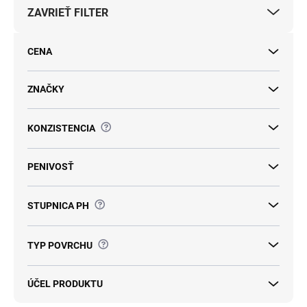
p
ZAVRIEŤ FILTER
r
o
d
CENA
u
k
t
ZNAČKY
o
v
?
KONZISTENCIA
PENIVOSŤ
?
STUPNICA PH
?
TYP POVRCHU
ÚČEL PRODUKTU