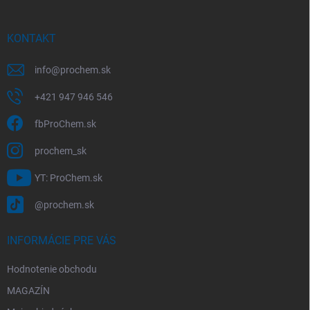
e
ä
p
t
r
i
KONTAKT
v
e
k
y
info
@
prochem.sk
v
ý
+421 947 946 546
p
i
fbProChem.sk
s
u
prochem_sk
YT: ProChem.sk
@prochem.sk
INFORMÁCIE PRE VÁS
Hodnotenie obchodu
MAGAZÍN