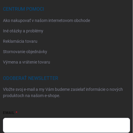
CENTRUM POMOCI
Ako nakupovať v našom internetovom obchode
Iné otázky a problémy
Reklamácia tovaru
Stornovanie objednávky
Výmena a vrátenie tovaru
ODOBERAŤ NEWSLETTER
Vložte svoj e-mail a my Vám budeme zasielať informácie o nových
produktoch na našom e-shope.
EMAIL