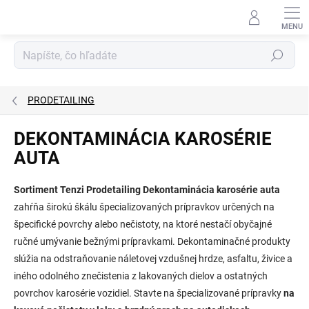
Prejsť
na
obsah
Hľadať
PRODETAILING
DEKONTAMINÁCIA KAROSÉRIE
AUTA
Sortiment Tenzi Prodetailing Dekontaminácia karosérie auta
zahŕňa širokú škálu špecializovaných prípravkov určených na
špecifické povrchy alebo nečistoty, na ktoré nestačí obyčajné
ručné umývanie bežnými prípravkami. Dekontaminačné produkty
slúžia na odstraňovanie náletovej vzdušnej hrdze, asfaltu, živice a
iného odolného znečistenia z lakovaných dielov a ostatných
povrchov karosérie vozidiel. Stavte na špecializované prípravky
na