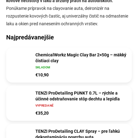
kovové nečistoty v laku a brzdný prach na autodiskoch.
Ponúkame prípravok na clayovanie auta, deironizér na
rozpustenie kovových častíc, aj univerzálny čistič na odmastenie
laku a okien pred nanesením ochranných vrstiev.
Najpredávanejšie
ChemicalWorkz Magic Clay Bar 2×50g – mäkký
čistiaci clay
SKLADOM
€10,90
TENZI ProDetailing PUNKT 0.7L – rýchle a
účinné odstraňovanie stôp dechtu a lepidla
VYPREDANÉ
€35,20
TENZI ProDetailing CLAY Spray – pre ľahkú
dekontamináciu povrchu auta