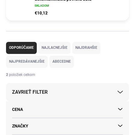
SKLADOM
€10,12
R
a
ODPORÚČAME
NAJLACNEJŠIE
NAJDRAHŠIE
d
e
NAJPREDÁVANEJŠIE
ABECEDNE
n
i
2
položiek celkom
e
p
ZAVRIEŤ FILTER
r
o
d
CENA
u
k
t
ZNAČKY
o