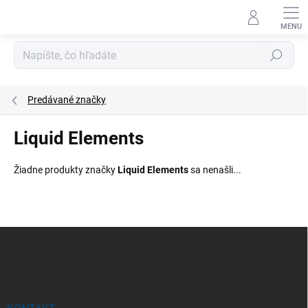
Prejsť
na
obsah
Hľadať
Predávané značky
Liquid Elements
Žiadne produkty značky
Liquid Elements
sa nenašli...
Z
á
p
ä
t