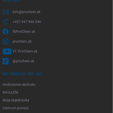
i
KONTAKT
e
info
@
prochem.sk
+421 947 946 546
fbProChem.sk
prochem_sk
YT: ProChem.sk
@prochem.sk
INFORMÁCIE PRE VÁS
Hodnotenie obchodu
MAGAZÍN
Moja objednávka
Centrum pomoci