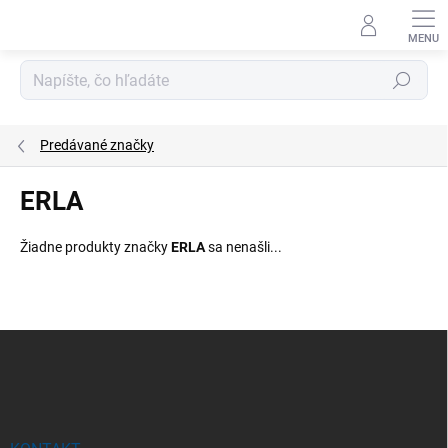
Prejsť
na
obsah
Hľadať
Predávané značky
ERLA
Žiadne produkty značky
ERLA
sa nenašli...
Z
á
p
ä
t