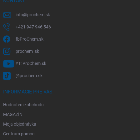
i
KONTAKT
e
info
@
prochem.sk
+421 947 946 546
fbProChem.sk
prochem_sk
YT: ProChem.sk
@prochem.sk
INFORMÁCIE PRE VÁS
Hodnotenie obchodu
MAGAZÍN
Moja objednávka
Centrum pomoci