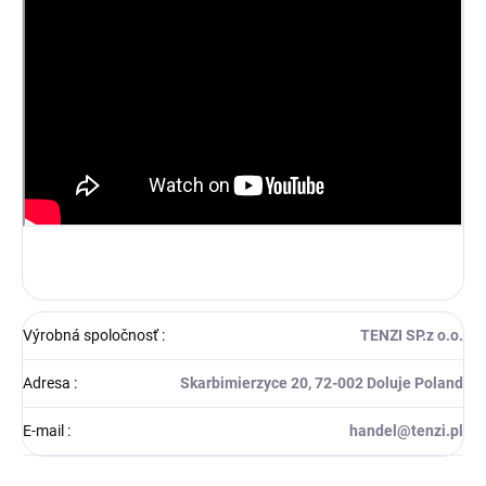
Výrobná spoločnosť
:
TENZI SP.z o.o.
Adresa
:
Skarbimierzyce 20, 72-002 Doluje Poland
E-mail
:
handel@tenzi.pl