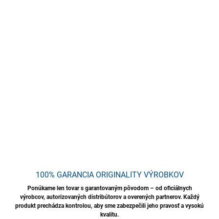
−
+
Pridať do košíka
Vysoko savý uterák TENZI z jemného, no odolného mikrovlákna
s gramážou 600 gsm. Je určený na rýchle sušenie a leštenie
vozidiel, skla i citlivých povrchov. Utierka s rozmerom 40×40 cm
nezanecháva šmuhy, povrch nepoškriabe a je opakovane
použiteľná.
DETAILNÉ INFORMÁCIE
OPÝTAŤ SA
STRÁŽIŤ
Uložiť
100% GARANCIA ORIGINALITY VÝROBKOV
Ponúkame len tovar s garantovaným pôvodom – od oficiálnych
výrobcov, autorizovaných distribútorov a overených partnerov. Každý
produkt prechádza kontrolou, aby sme zabezpečili jeho pravosť a vysokú
kvalitu.