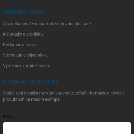
CENTRUM POMOCI
Ako nakupovať v našom internetovom obchode
Iné otázky a problémy
Reklamácia tovaru
Stornovanie objednávky
Výmena a vrátenie tovaru
ODOBERAŤ NEWSLETTER
Vložte svoj e-mail a my Vám budeme zasielať informácie o nových
produktoch na našom e-shope.
EMAIL