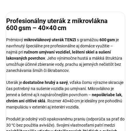
Profesionálny uterák z mikrovlákna
600 gsm – 40×40 cm
Prémiový
mikrovláknový uterák TENZI
s gramážou
600 gsm
je
navrhnutý špeciálne pre profesionálne aj domáce využitie –
najmä pri
ručnom umývaní vozidiel, leštení skiel a sušení
lakovaných povrchov
. Jeho výnimočne hustá a mäkká štruktúra
umožňuje účinné zbieranie vody, prachu aj jemných nečistôt bez
zanechávania šmúh či škrabancov.
Uterák je
dostatočne hrubý a savý
, vďaka čomu výrazne skracuje
čas potrebný na sušenie vozidla po umývaní. Mikrovlákno je
jemné a šetrné aj k najnáročnejším povrchom –
nepoškriabe lak,
chróm ani citlivé sklá
. Rozmer 40×40 cm je ideálny pre pohodlnú
manipuláciu v exteriéri aj interiéri vozidla.
Produkt je odolný voči opakovanému praniu (odporúča sa prať do
30 °C bez použitia aviváže). Svojimi vlastnosťami patrí medzi