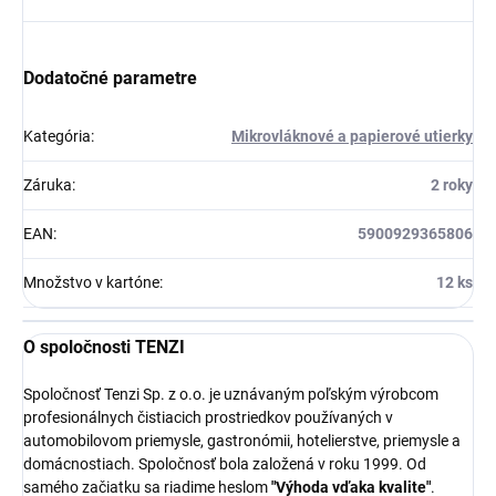
Dodatočné parametre
Kategória
:
Mikrovláknové a papierové utierky
Záruka
:
2 roky
EAN
:
5900929365806
Množstvo v kartóne
:
12 ks
O spoločnosti TENZI
Spoločnosť Tenzi Sp. z o.o. je uznávaným poľským výrobcom
profesionálnych čistiacich prostriedkov používaných v
automobilovom priemysle, gastronómii, hotelierstve, priemysle a
domácnostiach. Spoločnosť bola založená v roku 1999. Od
samého začiatku sa riadime heslom
"Výhoda vďaka kvalite"
.