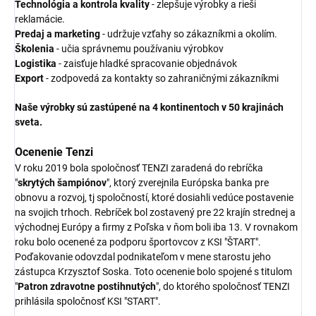
Technológia a kontrola kvality
- zlepšuje výrobky a rieši
reklamácie.
Predaj a marketing
- udržuje vzťahy so zákazníkmi a okolím.
Školenia
- učia správnemu používaniu výrobkov
Logistika
- zaisťuje hladké spracovanie objednávok
Export
- zodpovedá za kontakty so zahraničnými zákazníkmi
Naše výrobky sú zastúpené na 4 kontinentoch v 50 krajinách
sveta.
Ocenenie Tenzi
V roku 2019 bola spoločnosť TENZI zaradená do rebríčka
"
skrytých šampiónov
", ktorý zverejnila Európska banka pre
obnovu a rozvoj, tj spoločností, ktoré dosiahli vedúce postavenie
na svojich trhoch. Rebríček bol zostavený pre 22 krajín strednej a
východnej Európy a firmy z Poľska v ňom boli iba 13. V rovnakom
roku bolo ocenené za podporu športovcov z KSI "ŠTART".
Poďakovanie odovzdal podnikateľom v mene starostu jeho
zástupca Krzysztof Soska. Toto ocenenie bolo spojené s titulom
"
Patron zdravotne postihnutých
", do ktorého spoločnosť TENZI
prihlásila spoločnosť KSI "START".