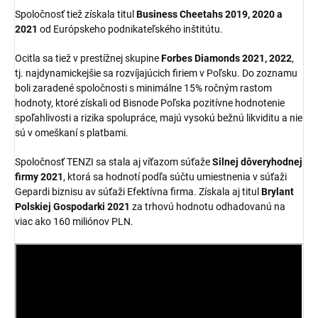
Spoločnosť tiež získala titul
Business Cheetahs 2019, 2020 a
2021
od Európskeho podnikateľského inštitútu.
Ocitla sa tiež v prestížnej skupine
Forbes Diamonds 2021, 2022
,
tj. najdynamickejšie sa rozvíjajúcich firiem v Poľsku. Do zoznamu
boli zaradené spoločnosti s minimálne 15% ročným rastom
hodnoty, ktoré získali od Bisnode Poľska pozitívne hodnotenie
spoľahlivosti a rizika spolupráce, majú vysokú bežnú likviditu a nie
sú v omeškaní s platbami.
Spoločnosť TENZI sa stala aj víťazom súťaže
Silnej dôveryhodnej
firmy 2021
, ktorá sa hodnotí podľa súčtu umiestnenia v súťaži
Gepardi biznisu av súťaži Efektívna firma. Získala aj titul
Brylant
Polskiej Gospodarki 2021
za trhovú hodnotu odhadovanú na
viac ako 160 miliónov PLN.