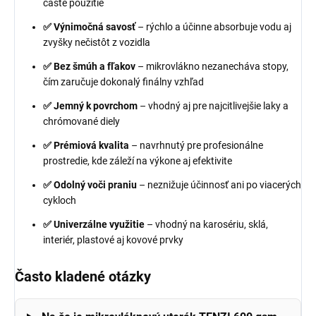
časté použitie
✅ Výnimočná savosť
– rýchlo a účinne absorbuje vodu aj
zvyšky nečistôt z vozidla
✅ Bez šmúh a fľakov
– mikrovlákno nezanecháva stopy,
čím zaručuje dokonalý finálny vzhľad
✅ Jemný k povrchom
– vhodný aj pre najcitlivejšie laky a
chrómované diely
✅ Prémiová kvalita
– navrhnutý pre profesionálne
prostredie, kde záleží na výkone aj efektivite
✅ Odolný voči praniu
– neznižuje účinnosť ani po viacerých
cykloch
✅ Univerzálne využitie
– vhodný na karosériu, sklá,
interiér, plastové aj kovové prvky
Často kladené otázky