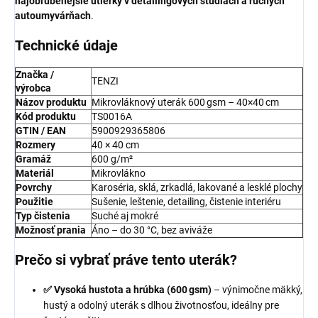
najobľúbenejšie utierky v detailingových štúdiách a ručných
autoumyvárňach
.
Technické údaje
Značka /
TENZI
výrobca
Názov produktu
Mikrovláknový uterák 600 gsm – 40×40 cm
Kód produktu
TS0016A
GTIN / EAN
5900929365806
Rozmery
40 × 40 cm
Gramáž
600 g/m²
Materiál
Mikrovlákno
Povrchy
Karoséria, sklá, zrkadlá, lakované a lesklé plochy
Použitie
Sušenie, leštenie, detailing, čistenie interiéru
Typ čistenia
Suché aj mokré
Možnosť prania
Áno – do 30 °C, bez aviváže
Prečo si vybrať práve tento uterák?
✅ Vysoká hustota a hrúbka (600 gsm)
– výnimočne mäkký,
hustý a odolný uterák s dlhou životnosťou, ideálny pre