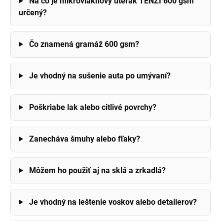
Na čo je mikrovláknový uterák TENZI 600 gsm
určený?
Čo znamená gramáž 600 gsm?
Je vhodný na sušenie auta po umývaní?
Poškriabe lak alebo citlivé povrchy?
Zanecháva šmuhy alebo fľaky?
Môžem ho použiť aj na sklá a zrkadlá?
Je vhodný na leštenie voskov alebo detailerov?