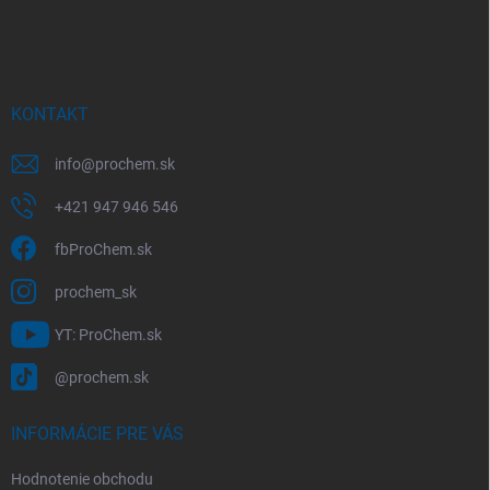
á
p
ä
t
i
KONTAKT
e
info
@
prochem.sk
+421 947 946 546
fbProChem.sk
prochem_sk
YT: ProChem.sk
@prochem.sk
INFORMÁCIE PRE VÁS
Hodnotenie obchodu