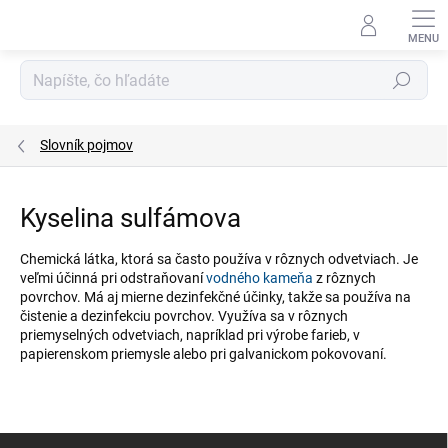
Prejsť
na
obsah
Hľadať
Slovník pojmov
Kyselina sulfámova
Chemická látka, ktorá sa často používa v rôznych odvetviach. Je
veľmi účinná pri odstraňovaní
vodného kameňa
z rôznych
povrchov. Má aj mierne dezinfekčné účinky, takže sa používa na
čistenie a dezinfekciu povrchov. Využíva sa v rôznych
priemyselných odvetviach, napríklad pri výrobe farieb, v
papierenskom priemysle alebo pri galvanickom pokovovaní.
Z