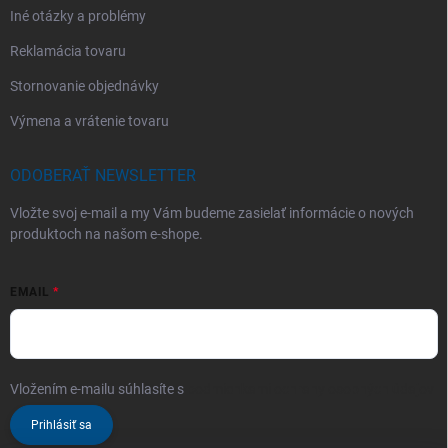
Iné otázky a problémy
Reklamácia tovaru
Stornovanie objednávky
Výmena a vrátenie tovaru
ODOBERAŤ NEWSLETTER
Vložte svoj e-mail a my Vám budeme zasielať informácie o nových
produktoch na našom e-shope.
EMAIL
Vložením e-mailu súhlasíte s
podmienkami ochrany osobných údajov
Prihlásiť sa