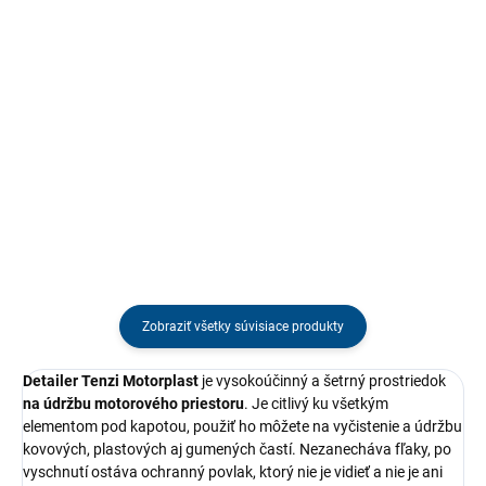
Jednotková
Jednotková
€2,64 / 1 ks
€3,25 / 1 ks
cena:
cena:
Do košíka
Do košíka
Vysokokvalitná utierka z
Vysoko kvalitná utierka z
mikrovlákna, vyrobená dánskym
mikrovlákna vyrobená dánskym
výrobcom pomocou technológie
výrobcom pomocou pokročilej
mikrovlákien, pozostáva zo zmesi
technológie mikrovlákien. Je
veľmi jemných polyesterových
zložená zo zmesi veľmi tenkých
(70 %) a polyamidových (30 %)...
polyesterových (70 %) a...
Zobraziť všetky súvisiace produkty
Detailer Tenzi Motorplast
je vysokoúčinný a šetrný prostriedok
na údržbu motorového priestoru
. Je citlivý ku všetkým
elementom pod kapotou, použiť ho môžete na vyčistenie a údržbu
kovových, plastových aj gumených častí. Nezanecháva fľaky, po
vyschnutí ostáva ochranný povlak, ktorý nie je vidieť a nie je ani