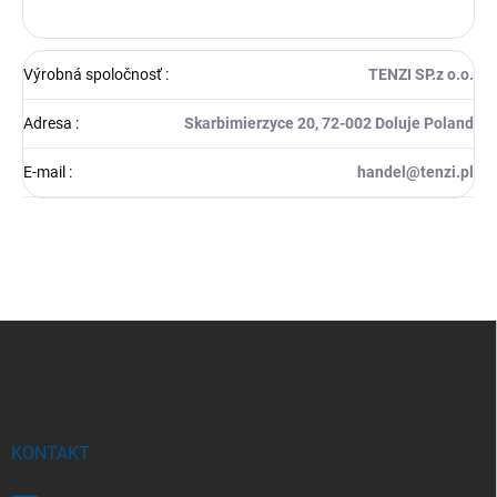
Výrobná spoločnosť
:
TENZI SP.z o.o.
Adresa
:
Skarbimierzyce 20, 72-002 Doluje Poland
E-mail
:
handel@tenzi.pl
Z
á
p
ä
t
i
KONTAKT
e