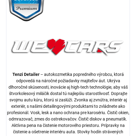
Tenzi Detailer
– autokozmetika popredného výrobcu, ktorá
odpovedá na náročné požiadavky majiteľov áut. Ukrýva
dlhoročné skúsenosti, inovácie aj high-tech technológie, aby váš
štvorkolesový miláčik dostal tú najlepšiu starostlivosť. Doprajte
svojmu autu kúru, ktorú si zaslúži. Zvonka aj zvnútra, interiér aj
exteriér, s našimi detailingovými produktami to zvládnete ako
profesionál. Vosk, lesk a nano ochrana pre karosériu. Čistič okien,
odmrazovač, zmes do ostrekovačov. Čistič diskov a pneumatík.
Aktívna pena na čistenie motorového priestoru. Prípravky na
čistenie a ošetrenie interiéru auta. Stovky hodín strávených