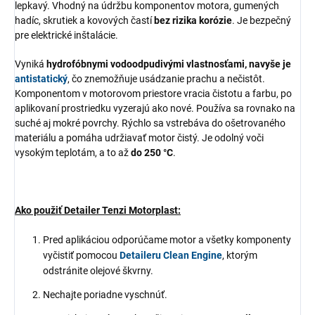
lepkavý. Vhodný na údržbu komponentov motora, gumených
hadíc, skrutiek a kovových častí
bez rizika korózie
. Je bezpečný
pre elektrické inštalácie.
Vyniká
hydrofóbnymi vodoodpudivými vlastnosťami, navyše je
antistatický
, čo znemožňuje usádzanie prachu a nečistôt.
Komponentom v motorovom priestore vracia čistotu a farbu, po
aplikovaní prostriedku vyzerajú ako nové. Používa sa rovnako na
suché aj mokré povrchy. Rýchlo sa vstrebáva do ošetrovaného
materiálu a pomáha udržiavať motor čistý. Je odolný voči
vysokým teplotám, a to až
do 250 °C
.
Ako použiť Detailer Tenzi Motorplast:
Pred aplikáciou odporúčame motor a všetky komponenty
vyčistiť pomocou
Detaileru Clean Engine
, ktorým
odstránite olejové škvrny.
Nechajte poriadne vyschnúť.