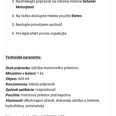
Nastriekajte prípravok na čistenie motora
Detailer
Motorplast
.
Na ťažko dostupné miesta použite
štetec
.
Nechajte prirodzene uschnúť.
Pre lepší efekt proces zopakujte.
Technické parametre:
Druh prípravku:
údržba motorového priestoru
Množstvo v balení:
1 ks
Objem:
600 ml
Konzistencia:
tekutý prípravok
Spôsob aplikácie:
rozprašovač
Použitie:
motorový priestor pod kapotou
Vlastnosti:
dlhotrvajúci účinok, dokonalá údržba a čistenie,
hydrofóbny, antistatický