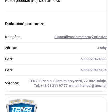
Názov produktu (PL): MOTORPLAST
Dodatočné parametre
Kategória
:
Starostlivosť o motorový priestor
Záruka
:
3 roky
EAN
:
5900929424893
EAN
:
5900929416195
TENZI SP.z o.o. Skarbimierzyce20, 72-002 Doluje,
Výrobca
:
Tel. +48 91 311 97 77, e-mail:handel@tenzi.pl