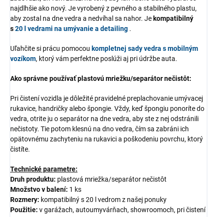
najdlhšie ako nový. Je vyrobený z pevného a stabilného plastu,
aby zostal na dne vedra a nedvíhal sa nahor. Je
kompatibilný
s
20 l vedrami na umývanie a detailing
.
Uľahčite si prácu pomocou
kompletnej sady vedra s mobilným
vozíkom
, ktorý vám perfektne poslúži aj pri údržbe auta.
Ako správne používať plastovú mriežku/separátor nečistôt:
Pri čistení vozidla je dôležité pravidelné preplachovanie umývacej
rukavice, handričky alebo špongie. Vždy, keď špongiu ponoríte do
vedra, otrite ju o separátor na dne vedra, aby ste z nej odstránili
nečistoty. Tie potom klesnú na dno vedra, čím sa zabráni ich
opätovnému zachyteniu na rukavici a poškodeniu povrchu, ktorý
čistíte.
Technické parametre:
Druh produktu:
plastová mriežka/separátor nečistôt
Množstvo v balení:
1 ks
Rozmery:
kompatibilný s 20 l vedrom z našej ponuky
Použitie:
v garážach, autoumyvárňach, showroomoch, pri čistení