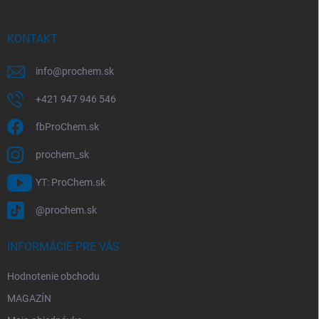
ä
t
i
KONTAKT
e
info
@
prochem.sk
+421 947 946 546
fbProChem.sk
prochem_sk
YT: ProChem.sk
@prochem.sk
INFORMÁCIE PRE VÁS
Hodnotenie obchodu
MAGAZÍN