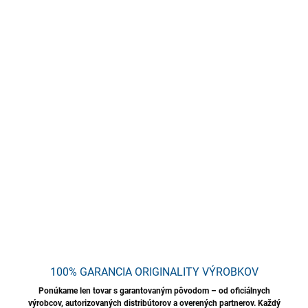
cena:
MÔŽEME
DORUČIŤ DO:
12.8.2026
−
+
Pridať do košíka
Plastová mriežka funguje ako separátor nečistôt, ktorý by inak
mohli poškodiť lak a povrch vozidla.
DETAILNÉ INFORMÁCIE
OPÝTAŤ SA
STRÁŽIŤ
Uložiť
100% GARANCIA ORIGINALITY VÝROBKOV
Ponúkame len tovar s garantovaným pôvodom – od oficiálnych
výrobcov, autorizovaných distribútorov a overených partnerov. Každý