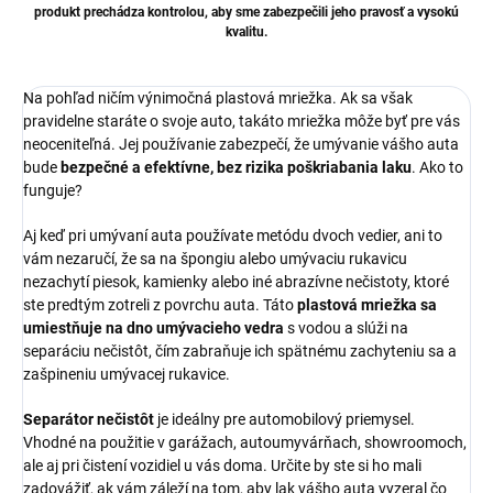
produkt prechádza kontrolou, aby sme zabezpečili jeho pravosť a vysokú
kvalitu.
Na pohľad ničím výnimočná plastová mriežka. Ak sa však
pravidelne staráte o svoje auto, takáto mriežka môže byť pre vás
neoceniteľná. Jej používanie zabezpečí, že umývanie vášho auta
bude
bezpečné a efektívne, bez rizika poškriabania laku
. Ako to
funguje?
Aj keď pri umývaní auta používate metódu dvoch vedier, ani to
vám nezaručí, že sa na špongiu alebo umývaciu rukavicu
nezachytí piesok, kamienky alebo iné abrazívne nečistoty, ktoré
ste predtým zotreli z povrchu auta. Táto
plastová mriežka sa
umiestňuje na dno umývacieho vedra
s vodou a slúži na
separáciu nečistôt, čím zabraňuje ich spätnému zachyteniu sa a
zašpineniu umývacej rukavice.
Separátor nečistôt
je ideálny pre automobilový priemysel.
Vhodné na použitie v garážach, autoumyvárňach, showroomoch,
ale aj pri čistení vozidiel u vás doma. Určite by ste si ho mali
zadovážiť, ak vám záleží na tom, aby lak vášho auta vyzeral čo